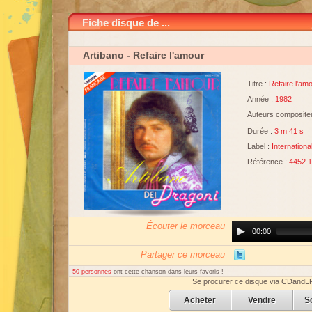
Fiche disque de ...
Artibano
- Refaire l'amour
Titre :
Refaire l'am
Année :
1982
Auteurs compositeu
Durée :
3 m 41 s
Label :
Internation
Référence :
4452 
Écouter le morceau
Audio
00:00
Player
Partager ce morceau
50 personnes
ont cette chanson dans leurs favoris !
Se procurer ce disque via CDandL
Acheter
Vendre
S