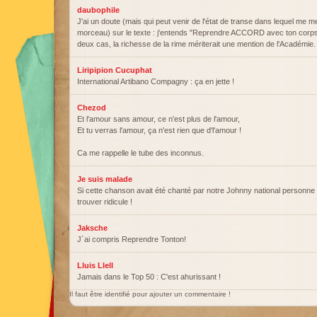
daubophile
J'ai un doute (mais qui peut venir de l'état de transe dans lequel me me
morceau) sur le texte : j'entends "Reprendre ACCORD avec ton corps" 
deux cas, la richesse de la rime mériterait une mention de l'Académie.
Liripipion Cucuphat
International Artibano Compagny : ça en jette !
Chezod
Et l'amour sans amour, ce n'est plus de l'amour,
Et tu verras l'amour, ça n'est rien que d'l'amour !
Ca me rappelle le tube des inconnus.
Je suis malade
Si cette chanson avait été chanté par notre Johnny national personne n
trouver ridicule !
Jaksche
J´ai compris Reprendre Tonton!
Lluis Llell
Jamais dans le Top 50 : C'est ahurissant !
Il faut être identifié pour ajouter un commentaire !