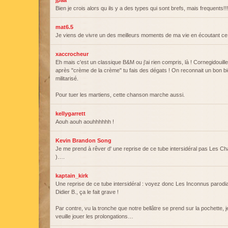
jpaa
Bien je crois alors qu ils y a des types qui sont brefs, mais frequents!!!
mat6.5
Je viens de vivre un des meilleurs moments de ma vie en écoutant ce
xaccrocheur
Eh mais c'est un classique B&M ou j'ai rien compris, là ! Cornegidouille
après "crème de la crème" tu fais des dégats ! On reconnait un bon bid
militarisé.
Pour tuer les martiens, cette chanson marche aussi.
kellygarrett
Aouh aouh aouhhhhhh !
Kevin Brandon Song
Je me prend à rêver d' une reprise de ce tube intersidéral pas Les 
)….
kaptain_kirk
Une reprise de ce tube intersidéral : voyez donc Les Inconnus parodia
Didier B., ça le fait grave !
Par contre, vu la tronche que notre bellâtre se prend sur la pochette, 
veuille jouer les prolongations…