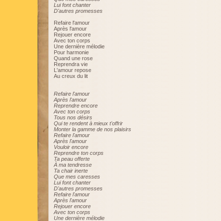
Lui font chanter
D'autres promesses
Refaire l'amour
Après l'amour
Rejouer encore
Avec ton corps
Une dernière mélodie
Pour harmonie
Quand une rose
Reprendra vie
L'amour repose
Au creux du lit
Refaire l'amour
Après l'amour
Reprendre encore
Avec ton corps
Tous nos désirs
Qui te rendent à mieux t'offrir
Monter la gamme de nos plaisirs
Refaire l'amour
Après l'amour
Vouloir encore
Reprendre ton corps
Ta peau offerte
À ma tendresse
Ta chair inerte
Que mes caresses
Lui font chanter
D'autres promesses
Refaire l'amour
Après l'amour
Rejouer encore
Avec ton corps
Une dernière mélodie