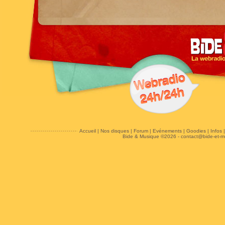
Accueil
|
Nos disques
|
Forum
|
Evénements
|
Goodies
|
Infos
Bide & Musique ©2026 -
contact@bide-et-m