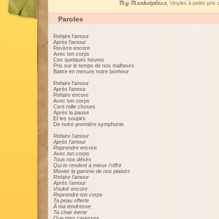
My Marketplace
, Vinyles à petits pri
Paroles
Refaire l'amour
Après l'amour
Revivre encore
Avec ton corps
Ces quelques heures
Pris sur le temps de nos malheurs
Battre en mesure notre bonheur
Refaire l'amour
Après l'amour
Refaire encore
Avec ton corps
Cent mille choses
Après la pause
Et les soupirs
De notre première symphonie
Refaire l'amour
Après l'amour
Reprendre encore
Avec ton corps
Tous nos désirs
Qui te rendent à mieux t'offrir
Monter la gamme de nos plaisirs
Refaire l'amour
Après l'amour
Vouloir encore
Reprendre ton corps
Ta peau offerte
À ma tendresse
Ta chair inerte
Que mes caresses