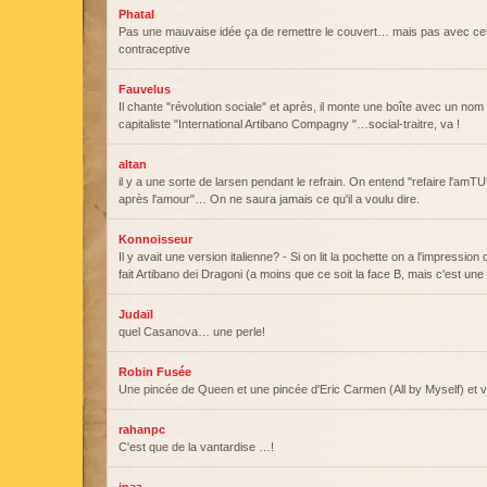
Phatal
Pas une mauvaise idée ça de remettre le couvert… mais pas avec ce
contraceptive
Fauvelus
Il chante "révolution sociale" et après, il monte une boîte avec un nom 
capitaliste "International Artibano Compagny "…social-traitre, va !
altan
il y a une sorte de larsen pendant le refrain. On entend "refaire l'
après l'amour"… On ne saura jamais ce qu'il a voulu dire.
Konnoisseur
Il y avait une version italienne? - Si on lit la pochette on a l'impression q
fait Artibano dei Dragoni (a moins que ce soit la face B, mais c'est un
Judaïl
quel Casanova… une perle!
Robin Fusée
Une pincée de Queen et une pincée d'Eric Carmen (All by Myself) et voi
rahanpc
C'est que de la vantardise …!