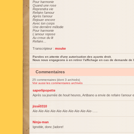
Pour harmonie
Quand une rose
Reprendra vie
Refaire l'amour
Après l'amour
Rejouer encore
Avec ton corps
Une dernière mélodie
Pour harmonie
L'amour repose
Au creux du lit
Refaire…
Transcripteur :
mouke
Paroles en attente d'une autorisation des ayants droit.
Nous nous engageons à en retirer l'affichage en cas de demande de l
Commentaires
25 commentaires (dont 3 archivés)
Voir aussi les commentaires archivés
saperlipopette
Après sa journée de
houit
heures, Artibano a envie de
refaire l'amour
e
jissé0310
Aïe-Aïe-Aïe-Aïe-Aïe-Aïe-Aïe-Aïe-Aïe-Aïe-…..
Ninja-man
Ignoble, donc j'adore!