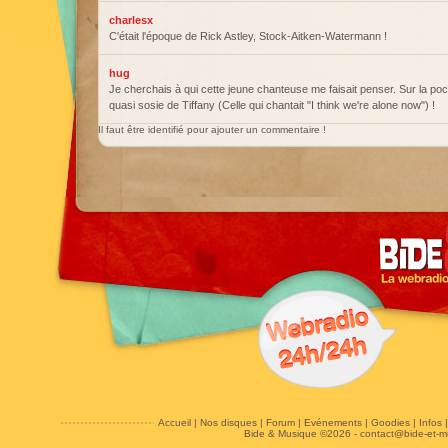
charlesx
C'était l'époque de Rick Astley, Stock-Aitken-Watermann !
hug
Je cherchais à qui cette jeune chanteuse me faisait penser. Sur la poch
quasi sosie de Tiffany (Celle qui chantait "I think we're alone now") !
Il faut être identifié pour ajouter un commentaire !
Accueil
|
Nos disques
|
Forum
|
Evénements
|
Goodies
|
Infos
Bide & Musique ©2026 -
contact@bide-et-m