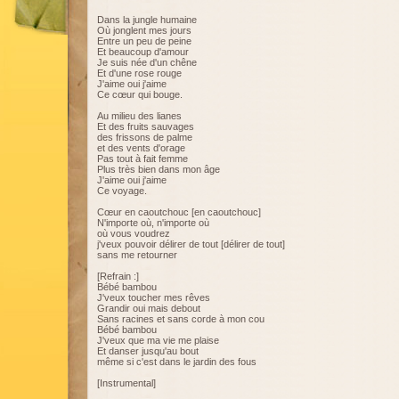
Dans la jungle humaine
Où jonglent mes jours
Entre un peu de peine
Et beaucoup d'amour
Je suis née d'un chêne
Et d'une rose rouge
J'aime oui j'aime
Ce cœur qui bouge.
Au milieu des lianes
Et des fruits sauvages
des frissons de palme
et des vents d'orage
Pas tout à fait femme
Plus très bien dans mon âge
J'aime oui j'aime
Ce voyage.
Cœur en caoutchouc [en caoutchouc]
N'importe où, n'importe où
où vous voudrez
j'veux pouvoir délirer de tout [délirer de tout]
sans me retourner
[Refrain :]
Bébé bambou
J'veux toucher mes rêves
Grandir oui mais debout
Sans racines et sans corde à mon cou
Bébé bambou
J'veux que ma vie me plaise
Et danser jusqu'au bout
même si c'est dans le jardin des fous
[Instrumental]