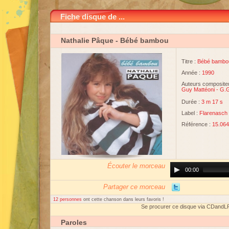
Fiche disque de ...
Nathalie Pâque
- Bébé bambou
Titre :
Bébé bambo
Année :
1990
Auteurs compositeu
Guy Mattéoni
-
G.G
Durée :
3 m 17 s
Label :
Flarenasch
Référence :
15.064
Écouter le morceau
Audio
00:00
Player
Partager ce morceau
12 personnes
ont cette chanson dans leurs favoris !
Se procurer ce disque via CDandL
Paroles