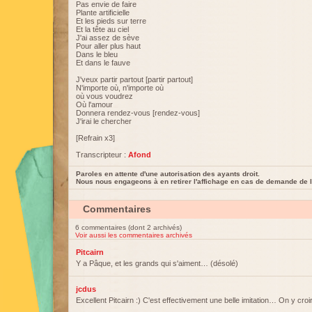
Pas envie de faire
Plante artificielle
Et les pieds sur terre
Et la tête au ciel
J'ai assez de sève
Pour aller plus haut
Dans le bleu
Et dans le fauve
J'veux partir partout [partir partout]
N'importe où, n'importe où
où vous voudrez
Où l'amour
Donnera rendez-vous [rendez-vous]
J'irai le chercher
[Refrain x3]
Transcripteur :
Afond
Paroles en attente d'une autorisation des ayants droit.
Nous nous engageons à en retirer l'affichage en cas de demande de l
Commentaires
6 commentaires (dont 2 archivés)
Voir aussi les commentaires archivés
Pitcairn
Y a Pâque, et les grands qui s'aiment… (désolé)
jcdus
Excellent Pitcairn :) C'est effectivement une belle imitation… On y croi