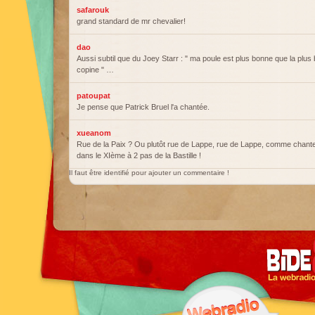
safarouk
grand standard de mr chevalier!
dao
Aussi subtil que du Joey Starr : " ma poule est plus bonne que la plu
copine " …
patoupat
Je pense que Patrick Bruel l'a chantée.
xueanom
Rue de la Paix ? Ou plutôt rue de Lappe, rue de Lappe, comme chante
dans le XIème à 2 pas de la Bastille !
Il faut être identifié pour ajouter un commentaire !