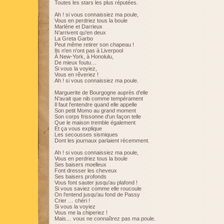
Toutes les stars les plus réputées.
Ah ! si vous connaissiez ma poule,
Vous en perdriez tous la boule
Marlène et Darrieux
N'arrivent qu'en deux
La Greta Garbo
Peut même retirer son chapeau !
Ils n'en n'ont pas à Liverpool
À New-York, à Honolulu,
De mieux foutu…
Si vous la voyiez,
Vous en rêveriez !
Ah ! si vous connaissiez ma poule.
Marguerite de Bourgogne auprès d'elle
N'avait que nib comme tempérament
Il faut l'entendre quand elle appelle
Son petit Momo au grand moment
Son corps frissonne d'un façon telle
Que le maison tremble également
Et ça vous explique
Les secousses sismiques
Dont les journaux parlaient récemment.
Ah ! si vous connaissiez ma poule,
Vous en perdriez tous la boule
Ses baisers moelleux
Font dresser les cheveux
Ses baisers profonds
Vous font sauter jusqu'au plafond !
Si vous saviez comme elle roucoule
On l'entend jusqu'au fond de Passy
Crier … chéri !
Si vous la voyiez
Vous me la chiperiez !
Mais… vous ne connaîtrez pas ma poule.