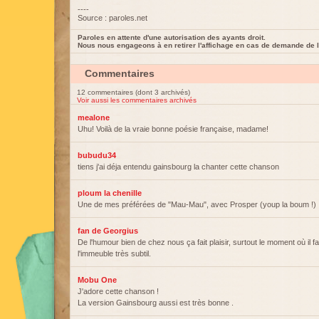
----
Source : paroles.net
Paroles en attente d'une autorisation des ayants droit.
Nous nous engageons à en retirer l'affichage en cas de demande de l
Commentaires
12 commentaires (dont 3 archivés)
Voir aussi les commentaires archivés
mealone
Uhu! Voilà de la vraie bonne poésie française, madame!
bubudu34
tiens j'ai déja entendu gainsbourg la chanter cette chanson
ploum la chenille
Une de mes préférées de "Mau-Mau", avec Prosper (youp la boum !)
fan de Georgius
De l'humour bien de chez nous ça fait plaisir, surtout le moment où il fa
l'immeuble très subtil.
Mobu One
J'adore cette chanson !
La version Gainsbourg aussi est très bonne .