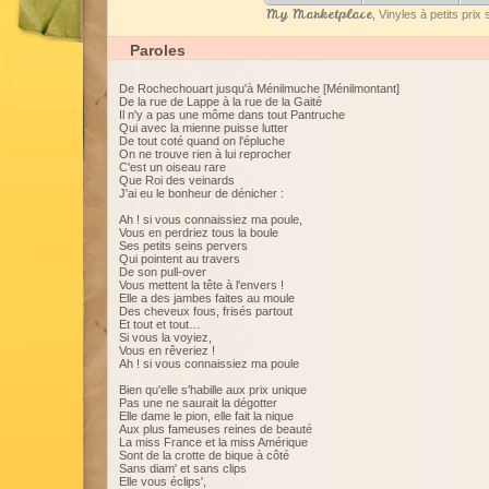
My Marketplace
, Vinyles à petits pri
Paroles
De Rochechouart jusqu'à Ménilmuche [Ménilmontant]
De la rue de Lappe à la rue de la Gaité
Il n'y a pas une môme dans tout Pantruche
Qui avec la mienne puisse lutter
De tout coté quand on l'épluche
On ne trouve rien à lui reprocher
C'est un oiseau rare
Que Roi des veinards
J'ai eu le bonheur de dénicher :
Ah ! si vous connaissiez ma poule,
Vous en perdriez tous la boule
Ses petits seins pervers
Qui pointent au travers
De son pull-over
Vous mettent la tête à l'envers !
Elle a des jambes faites au moule
Des cheveux fous, frisés partout
Et tout et tout…
Si vous la voyiez,
Vous en rêveriez !
Ah ! si vous connaissiez ma poule
Bien qu'elle s'habille aux prix unique
Pas une ne saurait la dégotter
Elle dame le pion, elle fait la nique
Aux plus fameuses reines de beauté
La miss France et la miss Amérique
Sont de la crotte de bique à côté
Sans diam' et sans clips
Elle vous éclips',