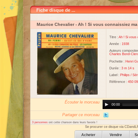
Fiche disque de ...
Maurice Chevalier
- Ah ! Si vous connaissiez ma
Titre :
Ah ! Si vous
Année :
1938
Auteurs compositeu
Charles Borel-Cler
Pochette :
Henri G
Durée :
3 m 14 s
Label :
Philips
/
Sér
Référence :
450 09
Écouter le morceau
Audio
00:00
Player
Partager ce morceau
3 personnes
ont cette chanson dans leurs favoris !
Se procurer ce disque via CDandL
Acheter
Vendre
S