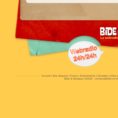
Accueil
|
Nos disques
|
Forum
|
Evénements
|
Goodies
|
Infos
Bide & Musique ©2026 -
contact@bide-et-m