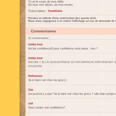
Tu es le corps de mes délits.
De tous mes désirs, de mes envies.
Transcripteur :
TrashKahn
Paroles en attente d'une autorisation des ayants droit.
Nous nous engageons à en retirer l'affichage en cas de demande de l
Commentaires
12 commentaires
teddy bear
bof,les confidenceS pour confidence sont mieux , non ?
teddy bear
ENCORE ? JE L'AI DEJA ENTENDUE 15 FOIS DIMANCHE SOIR PENDANT LE
SYLVESTRE
Helloween
Va te faire voir chez les grecs !
Zae
oui pourkoi y a pas "Va te faire voir chez les grecs !" elle était sympa ce
xxil
Vous voulez une confidence?