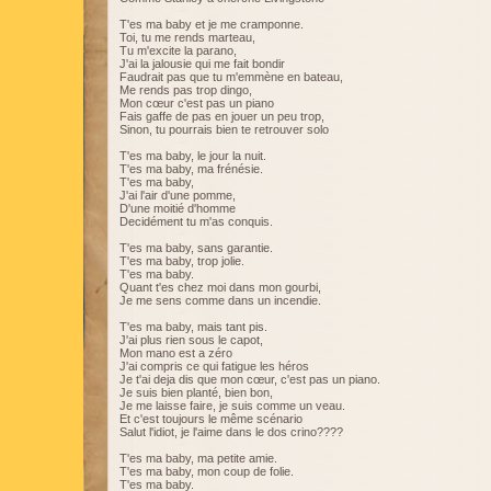
T'es ma baby et je me cramponne.
Toi, tu me rends marteau,
Tu m'excite la parano,
J'ai la jalousie qui me fait bondir
Faudrait pas que tu m'emmène en bateau,
Me rends pas trop dingo,
Mon cœur c'est pas un piano
Fais gaffe de pas en jouer un peu trop,
Sinon, tu pourrais bien te retrouver solo
T'es ma baby, le jour la nuit.
T'es ma baby, ma frénésie.
T'es ma baby,
J'ai l'air d'une pomme,
D'une moitié d'homme
Decidément tu m'as conquis.
T'es ma baby, sans garantie.
T'es ma baby, trop jolie.
T'es ma baby.
Quant t'es chez moi dans mon gourbi,
Je me sens comme dans un incendie.
T'es ma baby, mais tant pis.
J'ai plus rien sous le capot,
Mon mano est a zéro
J'ai compris ce qui fatigue les héros
Je t'ai deja dis que mon cœur, c'est pas un piano.
Je suis bien planté, bien bon,
Je me laisse faire, je suis comme un veau.
Et c'est toujours le même scénario
Salut l'idiot, je l'aime dans le dos crino????
T'es ma baby, ma petite amie.
T'es ma baby, mon coup de folie.
T'es ma baby.