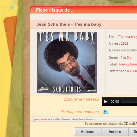
Fiche disque de ...
Jean Schultheis
- T'es ma baby
Titre :
T'es ma bab
Année :
1982
Auteurs compositeu
Durée :
4 m 3 s
Label :
Flamophon
Référence :
49 880
Écouter le morceau
Audio
00:00
Player
Partager ce morceau
5 personnes
ont cette chanson dans leurs favoris !
Se procurer ce disque via CDandL
Acheter
Vendre
S