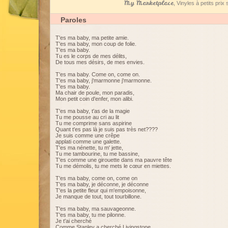
My Marketplace
, Vinyles à petits pri
Paroles
T'es ma baby, ma petite amie.
T'es ma baby, mon coup de folie.
T'es ma baby.
Tu es le corps de mes délits,
De tous mes désirs, de mes envies.
T'es ma baby. Come on, come on.
T'es ma baby, j'marmonne j'marmonne.
T'es ma baby.
Ma chair de poule, mon paradis,
Mon petit coin d'enfer, mon alibi.
T'es ma baby, t'as de la magie
Tu me pousse au cri au lit
Tu me comprime sans aspirine
Quant t'es pas là je suis pas très net????
Je suis comme une crêpe
applati comme une galette.
T'es ma nénette, tu m' jette,
Tu me tambourine, tu me bassine,
T'es comme une girouette dans ma pauvre tête
Tu me démolis, tu me mets le cœur en miettes.
T'es ma baby, come on, come on
T'es ma baby, je déconne, je déconne
T'es la petite fleur qui m'empoisonne,
Je manque de tout, tout tourbillone.
T'es ma baby, ma sauvageonne.
T'es ma baby, tu me pilonne.
Je t'ai cherché
Comme Stanley a cherché Livingstone