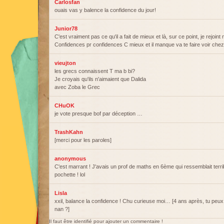
Carlosfan
ouais vas y balence la confidence du jour!
Junior78
C'est vraiment pas ce qu'il a fait de mieux et là, sur ce point, je rej
Confidences pr confidences C mieux et il manque va te faire voir chez 
vieujton
les grecs connaissent T ma b bi?
Je croyais qu'ils n'aimaient que Dalida
avec Zoba le Grec
CHuOK
je vote presque bof par déception …
TrashKahn
[merci pour les paroles]
anonymous
C'est marrant ! J'avais un prof de maths en 6ème qui ressemblait terri
pochette ! lol
Lisla
xxil, balance la confidence ! Chu curieuse moi… [4 ans après, tu peux 
nan ?]
Il faut être identifié pour ajouter un commentaire !