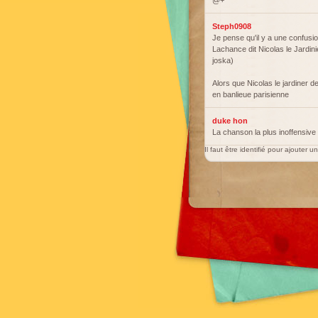
@+
Steph0908
Je pense qu'il y a une confusion
Lachance dit Nicolas le Jardinie
joska)
Alors que Nicolas le jardiner d
en banlieue parisienne
duke hon
La chanson la plus inoffensiv
Il faut être identifié pour ajouter 