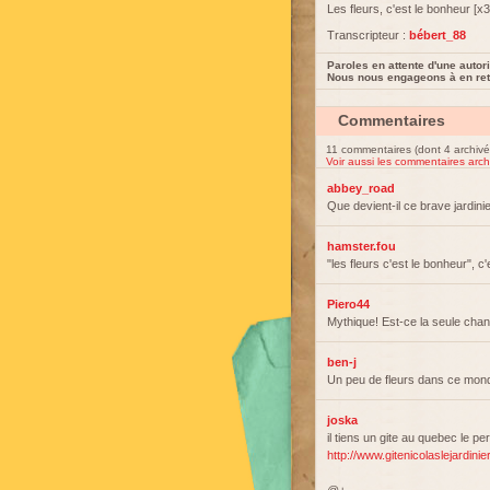
Les fleurs, c'est le bonheur [x3
Transcripteur :
bébert_88
Paroles en attente d'une autori
Nous nous engageons à en reti
Commentaires
11 commentaires (dont 4 archivé
Voir aussi les commentaires arch
abbey_road
Que devient-il ce brave jardini
hamster.fou
"les fleurs c'est le bonheur", c
Piero44
Mythique! Est-ce la seule chan
ben-j
Un peu de fleurs dans ce mond
joska
il tiens un gite au quebec le pe
http://www.gitenicolaslejardini