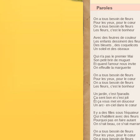
Paroles
On a tous besoin de fleurs
Pour les yeux, pour le cœur
On a tous besoin de fleurs
Les fleurs, c'est le bonheur
Avec des feutres de couleur
Les enfants dessinent des fleu
Des bleuets , des coquelicots
Un soleil et des oiseaux
Qui n'a pas le premier Mai
Son petit brin de muguet
Et quand l'amour nous invite
On effeuille la marguerite
On a tous besoin de fleurs
Pour les yeux, pour le cœur
On a tous besoin de fleurs
Les fleurs, c'est le bonheur
Un jardin, c'est l'paradis
Ça sent bon et c'est joli
Et ça vous met en douceur
Un arc- en-ciel dans le cœur
Il y a des filles sous l'équateur
Qui s'habillent avec des fleurs
Pourquoi pas en faire autant
On s'rait beau, ce s'rait marran
On a tous besoin de fleurs
Pour les yeux, pour le cœur
On a tous besoin de fleurs