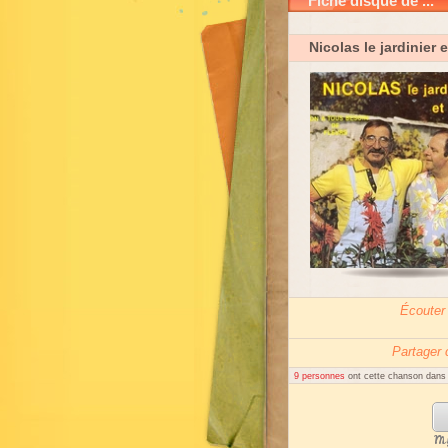
Fiche disque de ...
Nicolas le jardinier 
Écouter
Partager
9 personnes
ont cette chanson dans l
My