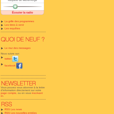
Requête de
Michel-Ange
Écouter la radio
La grille des programmes
Les titres à venir
Les requêtes
Le mur des messages
Nous suivre sur:
twitter
facebook
Vous pouvez vous abonner à la lettre
d'information directement sur votre
page compte
, ou en vous
inscrivant
ici
.
RSS Les news
RSS Les nouvelles entrées