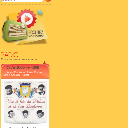
En ce moment vous écoutez :
Ca c'est Boulonne
(1982)
Jean Podevin, Alain Poure,
Jean-Claude Wyart