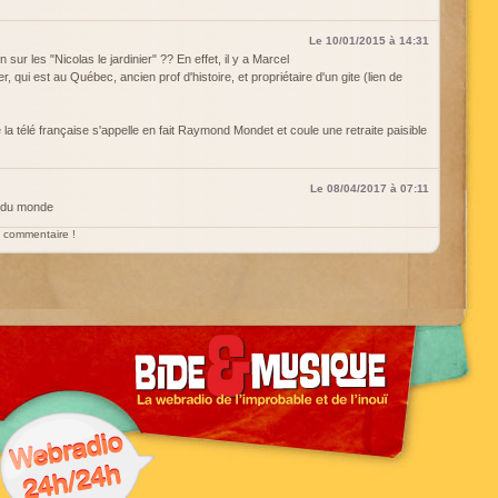
Le 10/01/2015 à 14:31
 sur les "Nicolas le jardinier" ?? En effet, il y a Marcel
r, qui est au Québec, ancien prof d'histoire, et propriétaire d'un gite (lien de
e la télé française s'appelle en fait Raymond Mondet et coule une retraite paisible
Le 08/04/2017 à 07:11
e du monde
un commentaire !