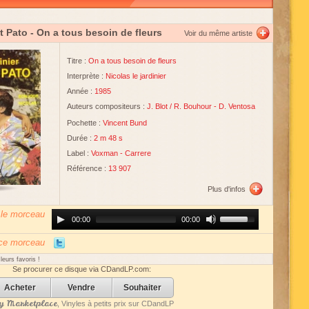
et Pato
- On a tous besoin de fleurs
Voir du même artiste
Titre :
On a tous besoin de fleurs
Interprète :
Nicolas le jardinier
Année :
1985
Auteurs compositeurs :
J. Blot
/
R. Bouhour
-
D. Ventosa
Pochette :
Vincent Bund
Durée :
2 m 48 s
Label :
Voxman
-
Carrere
Référence :
13 907
Plus d'infos
 le morceau
Audio
Use
00:00
00:00
Player
Up/Down
Arrow
keys
 ce morceau
to
increase
eurs favoris !
or
Se procurer ce disque via CDandLP.com:
decrease
volume.
Acheter
Vendre
Souhaiter
 Marketplace
, Vinyles à petits prix sur CDandLP