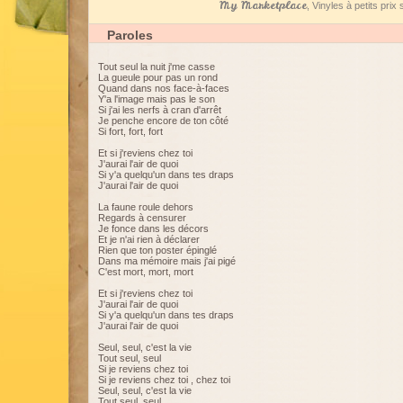
My Marketplace
, Vinyles à petits pri
Paroles
Tout seul la nuit j'me casse
La gueule pour pas un rond
Quand dans nos face-à-faces
Y'a l'image mais pas le son
Si j'ai les nerfs à cran d'arrêt
Je penche encore de ton côté
Si fort, fort, fort
Et si j'reviens chez toi
J'aurai l'air de quoi
Si y'a quelqu'un dans tes draps
J'aurai l'air de quoi
La faune roule dehors
Regards à censurer
Je fonce dans les décors
Et je n'ai rien à déclarer
Rien que ton poster épinglé
Dans ma mémoire mais j'ai pigé
C'est mort, mort, mort
Et si j'reviens chez toi
J'aurai l'air de quoi
Si y'a quelqu'un dans tes draps
J'aurai l'air de quoi
Seul, seul, c'est la vie
Tout seul, seul
Si je reviens chez toi
Si je reviens chez toi , chez toi
Seul, seul, c'est la vie
Tout seul, seul