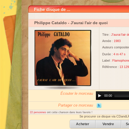
Fiche disque de ...
Philippe Cataldo
- J'aurai l'air de quoi
Titre :
J'aurai l'air 
Année :
1983
Auteurs compositeu
Durée :
4 m 47 s
Label :
Flamophon
Référence :
13 129
Écouter le morceau
Audio
00:00
Player
Partager ce morceau
22 personnes
ont cette chanson dans leurs favoris !
Se procurer ce disque via CDandL
Acheter
Vendre
S