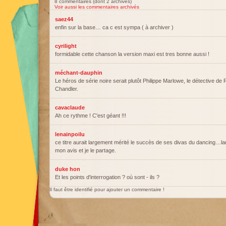
8 commentaires (dont 2 archivés)
Voir aussi les commentaires archivés
saez44
enfin sur la base… ca c est sympa ( à archiver )
cyrilight
formidable cette chanson la version maxi est tres bonne aussi !
méchant-dauphin
Le héros de série noire serait plutôt Philippe Marlowe, le détective d
Chandler.
cavaclaude
Ah ce rythme ! C'est géant !!!
lenainpoilu
ce titre aurait largement mérité le succès de ses divas du dancing…
mon avis et je le partage.
duke hon
Et les points d'interrogation ? où sont - ils ?
Il faut être identifié pour ajouter un commentaire !