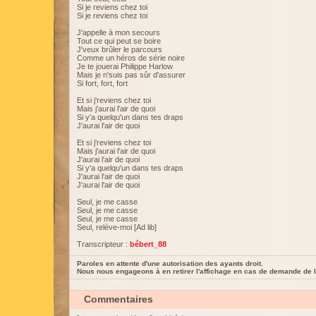
Si je reviens chez toi
Si je reviens chez toi
J'appelle à mon secours
Tout ce qui peut se boire
J'veux brûler le parcours
Comme un héros de série noire
Je te jouerai Philippe Harlow
Mais je n'suis pas sûr d'assurer
Si fort, fort, fort
Et si j'reviens chez toi
Mais j'aurai l'air de quoi
Si y'a quelqu'un dans tes draps
J'aurai l'air de quoi
Et si j'reviens chez toi
Mais j'aurai l'air de quoi
J'aurai l'air de quoi
Si y'a quelqu'un dans tes draps
J'aurai l'air de quoi
J'aurai l'air de quoi
Seul, je me casse
Seul, je me casse
Seul, je me casse
Seul, relève-moi [Ad lib]
Transcripteur :
bébert_88
Paroles en attente d'une autorisation des ayants droit.
Nous nous engageons à en retirer l'affichage en cas de demande de l
Commentaires