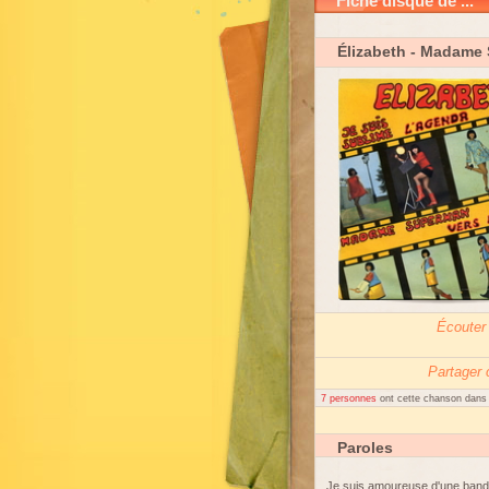
Fiche disque de ...
Élizabeth
- Madame 
Écouter
Partager
7 personnes
ont cette chanson dans l
Paroles
Je suis amoureuse d'une band