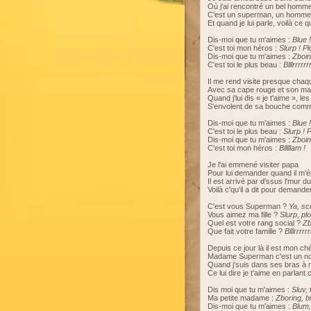
Où j'ai rencontré un bel hom
C'est un superman, un homme
Et quand je lui parle, voilà ce qu'
Dis-moi que tu m'aimes :
Blue 
C'est toi mon héros :
Slurp ! Pl
Dis-moi que tu m'aimes :
Zboing
C'est toi le plus beau :
Blllrrrrrr
Il me rend visite presque chaq
Avec sa cape rouge et son ma
Quand j'lui dis « je t'aime », le
S'envolent de sa bouche comm
Dis-moi que tu m'aimes :
Blue 
C'est toi le plus beau :
Slurp ! P
Dis-moi que tu m'aimes :
Zboing
C'est toi mon héros :
Blllllam !
Je l'ai emmené visiter papa
Pour lui demander quand il m'
Il est arrivé par d'ssus l'mur du
Voilà c'qu'il a dit pour demand
C'est vous Superman ?
Ya, sc
Vous aimez ma fille ?
Slurp, plo
Quel est votre rang social ?
Zb
Que fait votre famille ?
Blllrrrrr
Depuis ce jour là il est mon ché
Madame Superman c'est un nom
Quand j'suis dans ses bras à 
Ce lui dire je t'aime en parlan
Dis moi que tu m'aimes :
Sluv, 
Ma petite madame :
Zboring, b
Dis-moi que tu m'aimes :
Blum,