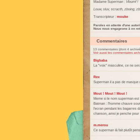
Madame Superman :
Vloumf !
Louw, sluv, scracth, zboing, 
Transcripteur :
mouke
Paroles en attente d'une autori
Nous nous engageons à en reti
Commentaires
13 commentaires (dont 4 archivé
Voir aussi les commentaires arch
Bigbaba
La "voix" masculine, ce ne ser
Rex
Superman il a pas de masque n
Mout ! Mout ! Mout !
Meme si le nom superman est m
Batman : l'homme chauve souri
l'ecran pendant les bagarres d
chanson, amsi je penche pou
m.merou
Ce superman là fait plutôt pe