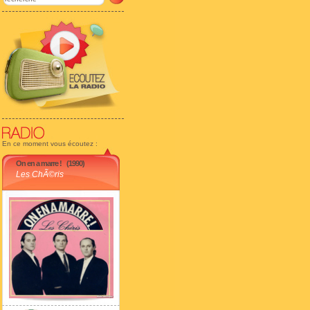
En ce moment vous écoutez :
On en a marre !
(1990)
Les ChÃ©ris