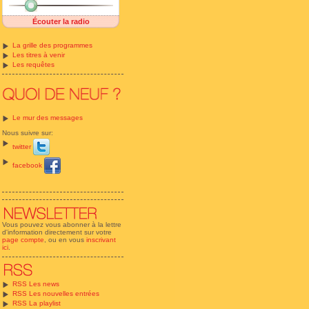
Écouter la radio
La grille des programmes
Les titres à venir
Les requêtes
Le mur des messages
Nous suivre sur:
twitter
facebook
Vous pouvez vous abonner à la lettre
d'information directement sur votre
page compte
, ou en vous
inscrivant
ici
.
RSS Les news
RSS Les nouvelles entrées
RSS La playlist