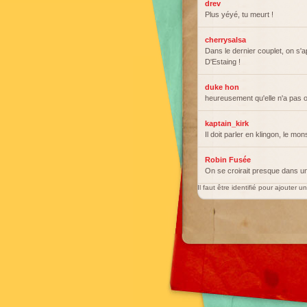
drev
Plus yéyé, tu meurt !
cherrysalsa
Dans le dernier couplet, on s'
D'Estaing !
duke hon
heureusement qu'elle n'a pas ou
kaptain_kirk
Il doit parler en klingon, le mon
Robin Fusée
On se croirait presque dans u
Il faut être identifié pour ajouter 