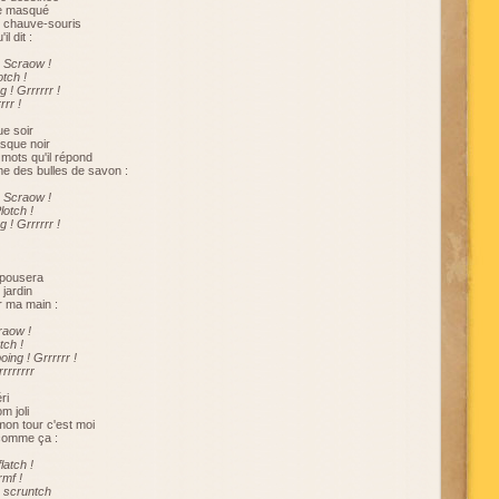
me masqué
 chauve-souris
il dit :
! Scraow !
otch !
 ! Grrrrrr !
rrrr !
ue soir
sque noir
s mots qu'il répond
e des bulles de savon :
! Scraow !
lotch !
 ! Grrrrrr !
épousera
 jardin
er ma main :
raow !
tch !
oing ! Grrrrrr !
rrrrrrrrr
ri
 joli
mon tour c'est moi
t comme ça :
flatch !
rmf !
 scruntch