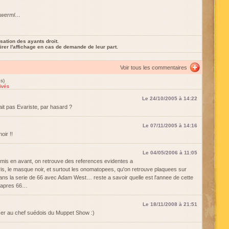
zbwerml…
sation des ayants droit.
rer l'affichage en cas de demande de leur part.
Voir tous les commentaires
s)
ivés
Le 24/10/2005 à 14:22
ait pas Evariste, par hasard ?
Le 07/11/2005 à 14:16
oir !!
Le 04/05/2006 à 11:05
is en avant, on retrouve des references evidentes a
s, le masque noir, et surtout les onomatopees, qu'on retrouve plaquees sur
ans la serie de 66 avec Adam West… reste a savoir quelle est l'annee de cette
r apres 66…
Le 18/11/2008 à 21:51
nser au chef suédois du Muppet Show :)