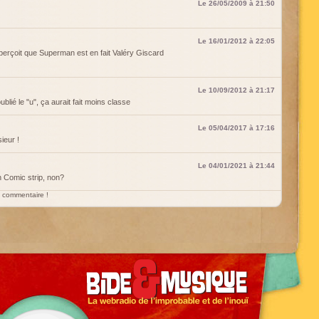
Le 26/05/2009 à 21:50
Le 16/01/2012 à 22:05
aperçoit que Superman est en fait Valéry Giscard
Le 10/09/2012 à 21:17
blié le "u", ça aurait fait moins classe
Le 05/04/2017 à 17:16
sieur !
Le 04/01/2021 à 21:44
n Comic strip, non?
un commentaire !