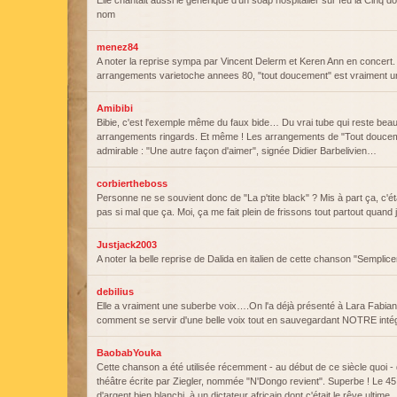
Elle chantait aussi le générique d'un soap hospitalier sur feu la Cinq dont
nom
menez84
A noter la reprise sympa par Vincent Delerm et Keren Ann en concert
arrangements varietoche annees 80, "tout doucement" est vraiment un
Amibibi
Bibie, c'est l'exemple même du faux bide… Du vrai tube qui reste bea
arrangements ringards. Et même ! Les arrangements de "Tout douceme
admirable : "Une autre façon d'aimer", signée Didier Barbelivien…
corbiertheboss
Personne ne se souvient donc de "La p'tite black" ? Mis à part ça, c'
pas si mal que ça. Moi, ça me fait plein de frissons tout partout quand j
Justjack2003
A noter la belle reprise de Dalida en italien de cette chanson "Sempli
debilius
Elle a vraiment une suberbe voix….On l'a déjà présenté à Lara Fabian 
comment se servir d'une belle voix tout en sauvegardant NOTRE intég
BaobabYouka
Cette chanson a été utilisée récemment - au début de ce siècle quoi -
théâtre écrite par Ziegler, nommée "N'Dongo revient". Superbe ! Le 45 
d'argent bien blanchi, à un dictateur africain dont c'était le rêve ulti