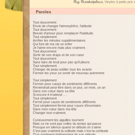
My Marketplace
, Vinyles à petits pri
Paroles
Tout doucement
Envie de changer l'atmosphère, l'attitude
Tout doucement
Besoin d'amour pour remplacer l'habitude
Tout simplement
Arrêter les minutes supplémentaires
Qui font de ma vie un enfer
Je l'aime encore mais plus vraiment.
Tout doucement
Sortir de ses draps et de son cœur
Tout doucement
Sans faire de bruit pour pas qu'il pleure.
Tout simplement
Changer de peau oublier tous les avants
Fermer les yeux se sentir de nouveau autrement
Tout simplement
Fermer pour cause de sentiments différents
Reviendrait peut-être dans un jour, un mois, un an
Dans son cœur dans sa tête
Si encore il m'attend ….
Tout simplement
Fermé pour cause de sentiments différents
Tout simplement fermé pour cause d'inventaire
Dans mon cœur dans ma tête
Changer tout vraiment.
Curieusement les aiguilles tournent
Mais ce ne sont pas celles du temps qui passe
Presque en silence quand on débute on s'aime
C'est pas vraiment la solitude mais c'est la certitude
D'un sentiment indépendant de son attitude