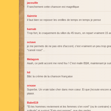
jacouille
Franchement cette chanson est magnifique
Xaintrie
il faut bien se reposer les oreilles de temps en temps je pense
barnab
Trop fort, le craquement du sillon du 45 tours, on repart vraiment 15 an
octave
je me permets de ne pas etre d'accord, c'est vraiment un peu trop gn
"canoé rose"…
Melagom
Aaah, ce petit accent me rend fou ! C'est malin B§M, maintenant je suis
hil
Bibi: la crème de la chanson française
orxase
Superbe. Un vraie tube cher dans mon cœur. Et que j'ecoute encore 
plaisir.
Babe519
"Et les hommes reviennent et les femmes s'en vont" (ou le contraire) et
solitude" et surtout "Fais-moi reggae", que des perles…