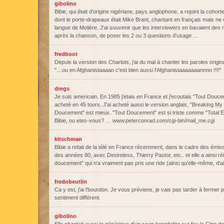
gibolino
Bibie, qui était d'origine nigériane, pays anglophone, a rejoint la cohor
dont le porte-drapeaux était Mike Brant, chantant en français mais ne
langue de Molière. J'ai souvenir que les interviewers en bavaient des 
après la chanson, de poser les 2 ou 3 questions d'usage …
fredboot
Depuis la version des Charlots, j'ai du mal à chanter les paroles origi
"…ou en Afghanistaaaan c'est bien aussi l'Afghanistaaaaaaannnn !!!!"
dregs
Je suis americain. En 1985 j'etais en France et j'ecoutais "Tout Douce
acheté en 45 tours. J'ai acheté aussi le version anglais, "Breaking My 
Doucement" est mieux. "Tout Doucement" est si triste comme "Total Ec
Bibie, ou etes-vous? … www.peterconrad.com/cgi-bin/mail_me.cgi
kitschman
Bibie a refait de la télé en France récemment, dans le cadre des émiss
des années 80, avec Desireless, Thierry Pastor, etc.. et elle a ainsi r
doucement" qui n'a vraiment pas pris une ride (ainsi qu'elle-même, d'ai
fredobeutlin
Ca y est, j'ai l'bourdon. Je vous préviens, je vais pas tarder à fermer
sentiment différent.
gibolino