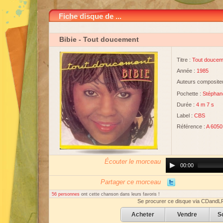
Fiche disque de ...
Bibie
- Tout doucement
Titre :
Tout doucem
Année :
1985
Auteurs compositeu
Pochette :
Stéphan
Durée :
4 m 7 s
Label :
CBS
Référence :
A 6050
Écouter le morceau
Audio
00:00
Player
Partager ce morceau
56 personnes
ont cette chanson dans leurs favoris !
Se procurer ce disque via CDandL
Acheter
Vendre
S