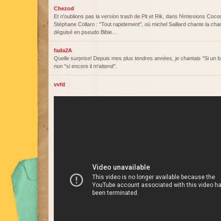
Chezod
Et n'oublions pas la version trash de Pit et Rik, dans l'émissions Coc
Stéphane Collaro : "Tout rapidement", où michel Saillard chante la chan
déguisé en pseudo Bibie…
fada2A
Quelle surprise! Depuis mes plus tendres années, je chantais ''Si un ba
non ''si encore il m'attend''.
vvfd