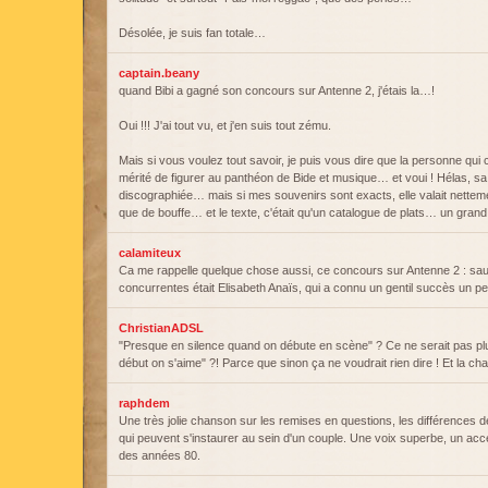
Désolée, je suis fan totale…
captain.beany
quand Bibi a gagné son concours sur Antenne 2, j'étais la…!
Oui !!! J'ai tout vu, et j'en suis tout zému.
Mais si vous voulez tout savoir, je puis vous dire que la personne qui c
mérité de figurer au panthéon de Bide et musique… et voui ! Hélas, s
discographiée… mais si mes souvenirs sont exacts, elle valait nettemen
que de bouffe… et le texte, c'était qu'un catalogue de plats… un gr
calamiteux
Ca me rappelle quelque chose aussi, ce concours sur Antenne 2 : sauf
concurrentes était Elisabeth Anaïs, qui a connu un gentil succès un pe
ChristianADSL
"Presque en silence quand on débute en scène" ? Ce ne serait pas p
début on s'aime" ?! Parce que sinon ça ne voudrait rien dire ! Et la ch
raphdem
Une très jolie chanson sur les remises en questions, les différences d
qui peuvent s'instaurer au sein d'un couple. Une voix superbe, un acce
des années 80.