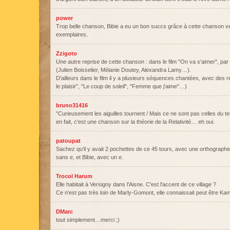
power
Trop belle chanson, Bibie a eu un bon succs grâce à cette chanson 
exemplaires.
Zzigoto
Une autre reprise de cette chanson : dans le film "On va s'aimer", par 
(Julien Boisselier, Mélanie Doutey, Alexandra Lamy…).
D'ailleurs dans le film il y a plusieurs séquences chantées, avec des
le plaisir", "Le coup de soleil", "Femme que j'aime"…)
bruno31416
"Curieusement les aiguilles tournent / Mais ce ne sont pas celles du t
en fait, c'est une chanson sur la théorie de la Relativité… eh oui.
patoupat
Sachez qu'il y avait 2 pochettes de ce 45 tours, avec une orthographe d
sans e, et Bibie, avec un e.
Trocol Harum
Elle habitait à Versigny dans l'Aisne. C'est l'accent de ce village ?
Ce n'est pas très loin de Marly-Gomont, elle connaissait peut être Kam
DMarc
tout simplement…merci ;)