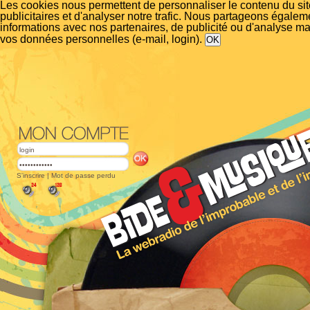
Les cookies nous permettent de personnaliser le contenu du si
publicitaires et d'analyser notre trafic. Nous partageons égalem
informations avec nos partenaires, de publicité ou d'analyse m
vos données personnelles (e-mail, login).
S'inscrire
|
Mot de passe perdu