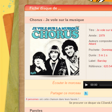
Fiche disque de ...
Chorus
- Je vole sur la musique
Titre :
Je vole sur 
Année :
1979
Auteurs compositeu
Attard
Pochette :
Dominiq
Durée :
3 m 1 s
Label :
Barclay
Référence :
620.5
Écouter le morceau
Audio
00:00
Player
Partager ce morceau
6 personnes
ont cette chanson dans leurs favoris !
Se procurer ce disque via CDandL
Paroles