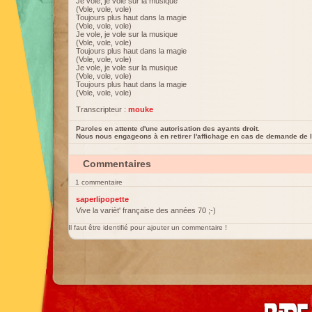
Je vole, je vole sur la musique
(Vole, vole, vole)
Toujours plus haut dans la magie
(Vole, vole, vole)
Je vole, je vole sur la musique
(Vole, vole, vole)
Toujours plus haut dans la magie
(Vole, vole, vole)
Je vole, je vole sur la musique
(Vole, vole, vole)
Toujours plus haut dans la magie
(Vole, vole, vole)
Transcripteur :
mouke
Paroles en attente d'une autorisation des ayants droit.
Nous nous engageons à en retirer l'affichage en cas de demande de l
Commentaires
1 commentaire
saperlipopette
Vive la varièt' française des années 70 ;-)
Il faut être identifié pour ajouter un commentaire !