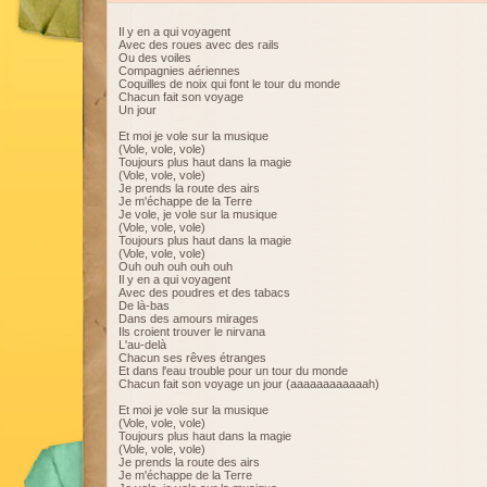
Il y en a qui voyagent
Avec des roues avec des rails
Ou des voiles
Compagnies aériennes
Coquilles de noix qui font le tour du monde
Chacun fait son voyage
Un jour
Et moi je vole sur la musique
(Vole, vole, vole)
Toujours plus haut dans la magie
(Vole, vole, vole)
Je prends la route des airs
Je m'échappe de la Terre
Je vole, je vole sur la musique
(Vole, vole, vole)
Toujours plus haut dans la magie
(Vole, vole, vole)
Ouh ouh ouh ouh ouh
Il y en a qui voyagent
Avec des poudres et des tabacs
De là-bas
Dans des amours mirages
Ils croient trouver le nirvana
L'au-delà
Chacun ses rêves étranges
Et dans l'eau trouble pour un tour du monde
Chacun fait son voyage un jour (aaaaaaaaaaaah)
Et moi je vole sur la musique
(Vole, vole, vole)
Toujours plus haut dans la magie
(Vole, vole, vole)
Je prends la route des airs
Je m'échappe de la Terre