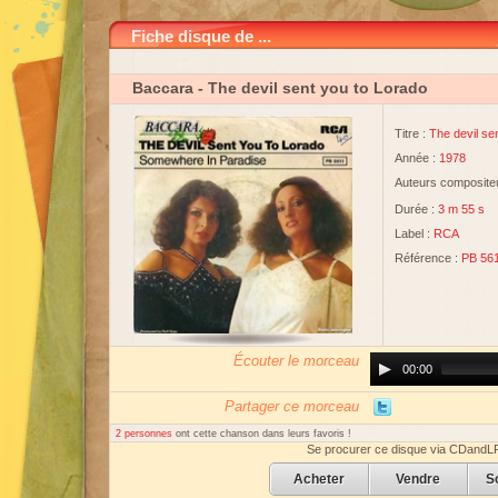
Fiche disque de ...
Baccara
- The devil sent you to Lorado
Titre :
The devil se
Année :
1978
Auteurs compositeu
Durée :
3 m 55 s
Label :
RCA
Référence :
PB 56
Écouter le morceau
Audio
00:00
Player
Partager ce morceau
2 personnes
ont cette chanson dans leurs favoris !
Se procurer ce disque via CDandL
Acheter
Vendre
S