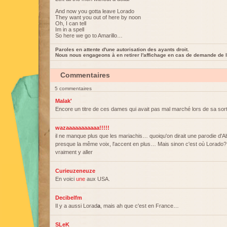
And now you gotta leave Lorado
They want you out of here by noon
Oh, I can tell
Im in a spell
So here we go to Amarillo…
Paroles en attente d'une autorisation des ayants droit.
Nous nous engageons à en retirer l'affichage en cas de demande de l
Commentaires
5 commentaires
Malak'
Encore un titre de ces dames qui avait pas mal marché lors de sa sort
wazaaaaaaaaaaa!!!!!
il ne manque plus que les mariachis… quoiqu'on dirait une parodie d'Ab
presque la même voix, l'accent en plus… Mais sinon c'est où Lorado?
vraiment y aller
Curieuzeneuze
En voici
une
aux USA.
Decibelfm
Il y a aussi Lorad
a
, mais ah que c'est en France…
SLeK