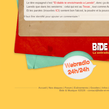
Le titre espagnol c'est
"El diablo te envio/mando a Laredo"
, donc ça do
Laredo que dans les westerns : celui qui est au
Texas
, tout comme Ama
Et les paroles (trouvées
ICI
) sentent bon l'alcool, la poudre et la poussi
Il faut être identifié pour ajouter un commentaire !
Accueil
|
Nos disques
|
Forum
|
Evénements
|
Goodies
|
Infos
Bide & Musique ©2026 -
contact@bide-et-m