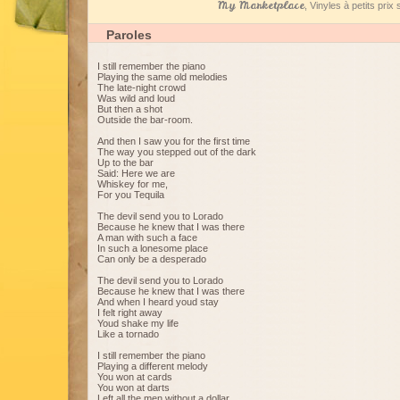
My Marketplace
, Vinyles à petits pri
Paroles
I still remember the piano
Playing the same old melodies
The late-night crowd
Was wild and loud
But then a shot
Outside the bar-room.
And then I saw you for the first time
The way you stepped out of the dark
Up to the bar
Said: Here we are
Whiskey for me,
For you Tequila
The devil send you to Lorado
Because he knew that I was there
A man with such a face
In such a lonesome place
Can only be a desperado
The devil send you to Lorado
Because he knew that I was there
And when I heard youd stay
I felt right away
Youd shake my life
Like a tornado
I still remember the piano
Playing a different melody
You won at cards
You won at darts
Left all the men without a dollar