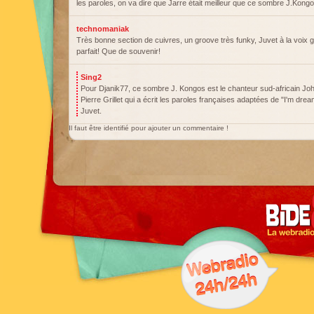
les paroles, on va dire que Jarre était meilleur que ce sombre J.Kon
technomaniak
Très bonne section de cuivres, un groove très funky, Juvet à la voix
parfait! Que de souvenir!
Sing2
Pour Djanik77, ce sombre J. Kongos est le chanteur sud-africain Jo
Pierre Grillet qui a écrit les paroles françaises adaptées de "I'm dre
Juvet.
Il faut être identifié pour ajouter un commentaire !