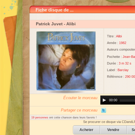
Fiche disque de ...
Patrick Juvet
- Alibi
Titre :
Alibi
Année :
1982
Auteurs compositeu
Pochette :
Jean-Ba
Durée :
3 m 32 s
Label :
Barclay
Référence :
290 0
Écouter le morceau
Audio
00:00
Player
Partager ce morceau
19 personnes
ont cette chanson dans leurs favoris !
Se procurer ce disque via CDandL
Acheter
Vendre
S