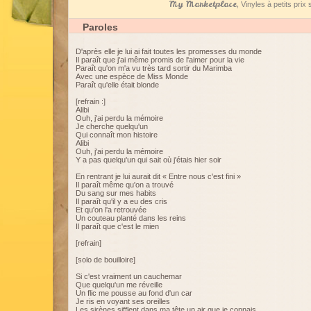
My Marketplace
, Vinyles à petits pri
Paroles
D'après elle je lui ai fait toutes les promesses du monde
Il paraît que j'ai même promis de l'aimer pour la vie
Paraît qu'on m'a vu très tard sortir du Marimba
Avec une espèce de Miss Monde
Paraît qu'elle était blonde
[refrain :]
Alibi
Ouh, j'ai perdu la mémoire
Je cherche quelqu'un
Qui connaît mon histoire
Alibi
Ouh, j'ai perdu la mémoire
Y a pas quelqu'un qui sait où j'étais hier soir
En rentrant je lui aurait dit « Entre nous c'est fini »
Il paraît même qu'on a trouvé
Du sang sur mes habits
Il paraît qu'il y a eu des cris
Et qu'on l'a retrouvée
Un couteau planté dans les reins
Il paraît que c'est le mien
[refrain]
[solo de bouilloire]
Si c'est vraiment un cauchemar
Que quelqu'un me réveille
Un flic me pousse au fond d'un car
Je ris en voyant ses oreilles
Les sirènes sifflent dans ma tête un air que je connais