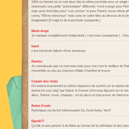
1982 ou l'année où on met deux fois la même pochette pour un single d
néanmoins une petite "présentation" différente: Fond orangé pour Pie
mais avec fond bleu pour "Les corons" et pour Patrick Juvet même ph
connu "Rêves immoraux" mais sans le cadre bleu au-dessus de la pho
imagination! [Il s'agit ici de la pochette espagnole.]
Marie-Ange
Je manque complètement d'objectivité ( c'est mon compatriote ) . Génia
harel
c'est extrait de l'album rêves immoraux
Rambo
Je connaissais pas ce morceau mais pour moi c'est le meilleur de Patri
ressemble un peu au chanson d'Alain Chamfort je trouve
Copain des chats
On entend exactement la même séquence de synthé sur la reprise de
wanna be your dog" par Dakar & Grinser (morceau figurant sur le mix
Alors, Patrick Juvet, chapeau : roi du disco et précurseur de l'electroc
Robin Fusée
Rythmique ma foi fort intéressante! Du Juvet funky Yes!!!
Djanik77
Ça fait un peu penser à du Abba au niveau de la rythmique et des ba