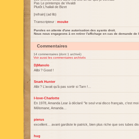
Pas Le printemps de Vivaldi
Plutôt L'hallali de Bizet
[refrain] (ad lib)
Transcripteur :
mouke
Paroles en attente d'une autorisation des ayants droit.
Nous nous engageons à en retirer l'affichage en cas de demande de l
Commentaires
14 commentaires (dont 1 archivé)
Voir aussi les commentaires archivés
DjManolo
Alibi ? Good !
Snark Hunter
Albi ? L'avait qu'à pas sortir si Tarn !…
I-love-Charlotte
En 1978, Amanda Lear à déclaré "le seul vrai disco français, c'est moi 
Mélomane, Amanda…
pierus
excellent… avant gardiste le patrick, bien plus riche que ses tubes di
hug