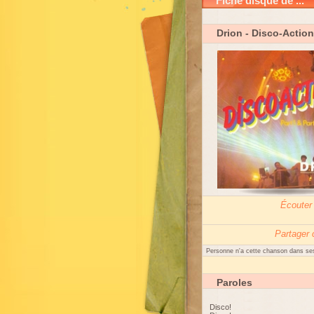
Fiche disque de ...
Drion
- Disco-Action 
Écouter
Partager
Personne n'a cette chanson dans ses
Paroles
Disco!