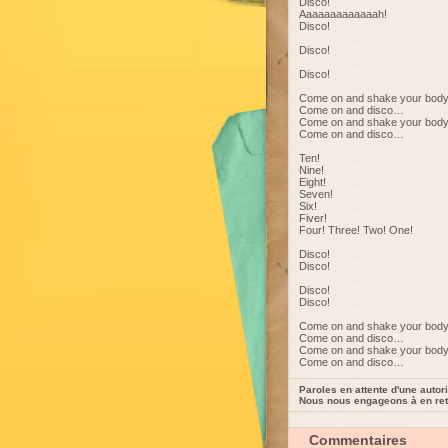
Disco!
Aaaaaaaaaaaaah!
Disco!
Disco!
Disco!
Come on and shake your body
Come on and disco…
Come on and shake your body
Come on and disco…
Ten!
Nine!
Eight!
Seven!
Six!
Fiver!
Four! Three! Two! One!
Disco!
Disco!
Disco!
Disco!
Come on and shake your body
Come on and disco…
Come on and shake your body
Come on and disco…
Paroles en attente d'une autori
Nous nous engageons à en reti
Commentaires