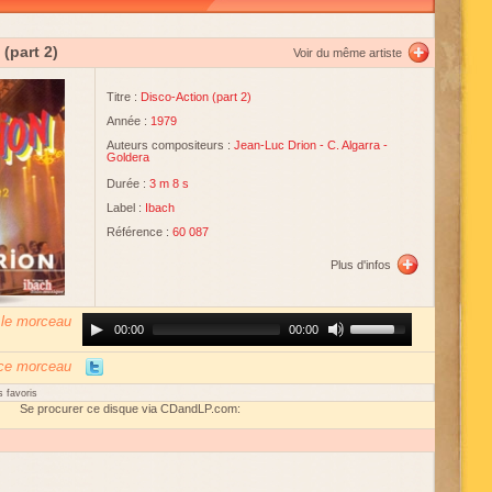
(part 2)
Voir du même artiste
Titre :
Disco-Action (part 2)
Année :
1979
Auteurs compositeurs :
Jean-Luc Drion
-
C. Algarra
-
Goldera
Durée :
3 m 8 s
Label :
Ibach
Référence :
60 087
Plus d'infos
 le morceau
Audio
Use
00:00
00:00
Player
Up/Down
Arrow
keys
 ce morceau
to
increase
 favoris
or
Se procurer ce disque via CDandLP.com:
decrease
volume.