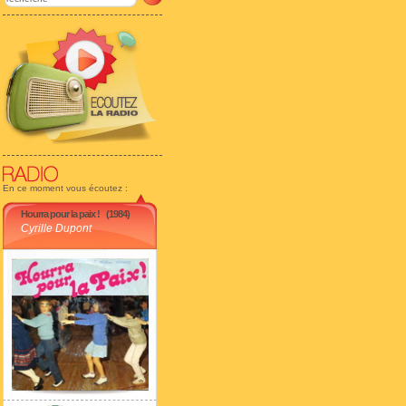
En ce moment vous écoutez :
Hourra pour la paix !
(1984)
Cyrille Dupont