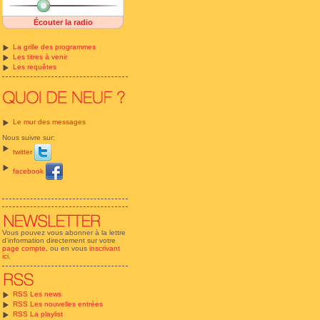
Écouter la radio
La grille des programmes
Les titres à venir
Les requêtes
Le mur des messages
Nous suivre sur:
twitter
facebook
Vous pouvez vous abonner à la lettre
d'information directement sur votre
page compte
, ou en vous
inscrivant
ici
.
RSS Les news
RSS Les nouvelles entrées
RSS La playlist