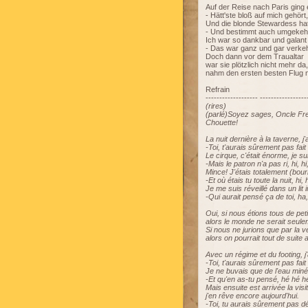
Auf der Reise nach Paris ging 
- Hätt'ste bloß auf mich gehört, hi
Und die blonde Stewardess ha
- Und bestimmt auch umgekehrt
Ich war so dankbar und galant
- Das war ganz und gar verkehr
Doch dann vor dem Traualtar
war sie plötzlich nicht mehr da,
nahm den ersten besten Flug 
Refrain
------------------- -----------------
(rires)
(parlé)Soyez sages, Oncle Fre
Chouette!
La nuit dernière à la taverne, 
-Toi, t'aurais sûrement pas fait
Le cirque, c'était énorme, je s
-Mais le patron n'a pas ri, hi, hi,
Mince! J'étais totalement (bourr
-Et où étais tu toute la nuit, hi, hi
Je me suis réveillé dans un lit 
-Qui aurait pensé ça de toi, ha,
Oui, si nous étions tous de pet
alors le monde ne serait seule
Si nous ne jurions que par la v
alors on pourrait tout de suite a
Avec un régime et du footing, j'
-Toi, t'aurais sûrement pas fait
Je ne buvais que de l'eau miné
-Et qu'en as-tu pensé, hé hé hé
Mais ensuite est arrivée la vis
j'en rêve encore aujourd'hui.
-Toi, tu aurais sûrement pas d