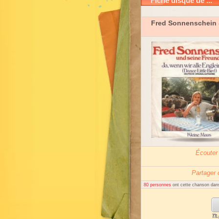
Fiche disque de ...
Fred Sonnenschein 
Écouter
Partager
80 personnes
ont cette chanson dans
My