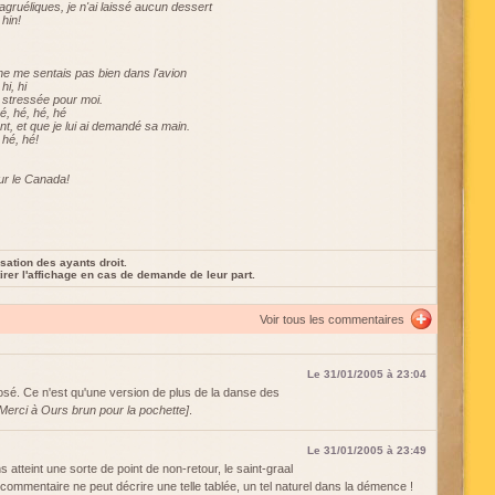
agruéliques, je n'ai laissé aucun dessert
 hin!
ne me sentais pas bien dans l'avion
hi, hi
it stressée pour moi.
é, hé, hé, hé
nt, et que je lui ai demandé sa main.
 hé, hé!
our le Canada!
sation des ayants droit.
rer l'affichage en cas de demande de leur part.
Voir tous les commentaires
Le 31/01/2005 à 23:04
 osé. Ce n'est qu'une version de plus de la danse des
Merci à Ours brun pour la pochette]
.
Le 31/01/2005 à 23:49
atteint une sorte de point de non-retour, le saint-graal
 commentaire ne peut décrire une telle tablée, un tel naturel dans la démence !