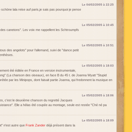
Le 04/02/2005 à 22:25
 schöne lala reise auf paris,je sais pas pourquoi je pense
Le 05/02/2005 à 10:45
us des canetons". Les voix me rappellent les Schtroumpfs
Le 05/02/2005 à 10:51
tous des angelots" pour l'allemand, suivi de "dance petit
renthèses.
Le 05/02/2005 à 18:03
ement été éditée en France en version instrumentale,
e song" (La chanson des oiseaux), en face B du 45 t. de Joanna Wyatt "Stupid
rétée par les Minipops, dont faisait partie Joanna, qui fredonnent la musique en
Le 05/02/2005 à 18:06
es, c'est le deuxième chanson du regretté Jacques
résistance". Elle a hélas été coupée au montage, seule est restée "Ché né pa
Le 05/02/2005 à 18:09
nt" n'est autre que
Frank Zander
déjà présent dans la