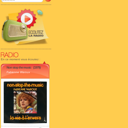
En ce moment vous écoutez :
Non stop the music
(1979)
Fabienne Waroux