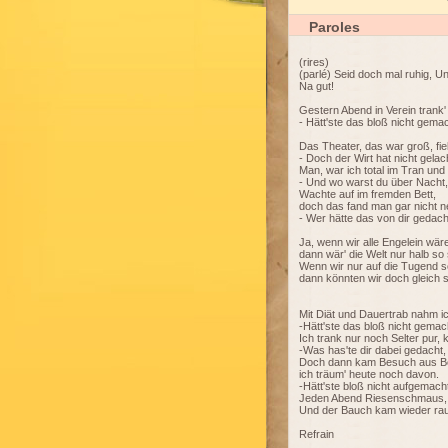
Paroles
(rires)
(parlé) Seid doch mal ruhig, U
Na gut!
Gestern Abend in Verein trank'
- Hätt'ste das bloß nicht gemac
Das Theater, das war groß, fie
- Doch der Wirt hat nicht gelach
Man, war ich total im Tran un
- Und wo warst du über Nacht, 
Wachte auf im fremden Bett,
doch das fand man gar nicht ne
- Wer hätte das von dir gedacht
Ja, wenn wir alle Engelein wär
dann wär' die Welt nur halb so
Wenn wir nur auf die Tugend 
dann könnten wir doch gleich sc
Mit Diät und Dauertrab nahm ic
-Hätt'ste das bloß nicht gemach
Ich trank nur noch Selter pur, 
-Was has'te dir dabei gedacht, 
Doch dann kam Besuch aus B
ich träum' heute noch davon.
-Hätt'ste bloß nicht aufgemacht
Jeden Abend Riesenschmaus, k
Und der Bauch kam wieder raus
Refrain