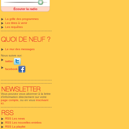
Écouter la radio
La grille des programmes
Les titres à venir
Les requêtes
Le mur des messages
Nous suivre sur:
twitter
facebook
Vous pouvez vous abonner à la lettre
d'information directement sur votre
page compte
, ou en vous
inscrivant
ici
.
RSS Les news
RSS Les nouvelles entrées
RSS La playlist