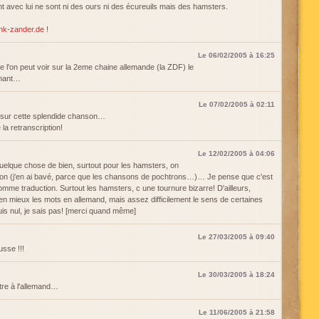
nt avec lui ne sont ni des ours ni des écureuils mais des hamsters.
ank-zander.de
!
Le 06/02/2005 à 16:25
e l'on peut voir sur la 2eme chaine allemande (la ZDF) le
inant…
Le 07/02/2005 à 02:11
sur cette splendide chanson…
la retranscription!
Le 12/02/2005 à 04:06
 quelque chose de bien, surtout pour les hamsters, on
ion (j'en ai bavé, parce que les chansons de pochtrons…)… Je pense que c'est
omme traduction. Surtout les hamsters, c une tournure bizarre! D'ailleurs,
n mieux les mots en allemand, mais assez difficilement le sens de certaines
is nul, je sais pas! [merci quand même]
Le 27/03/2005 à 09:40
usse !!!
Le 30/03/2005 à 18:24
re à l'allemand…
Le 11/06/2005 à 21:58