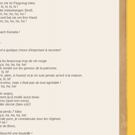
es mir im Flugzeug mies.
, hi, hi, hi !
tte meinetwegen Streß.
, ho, ho, ho, ho !
 und bat sie um ihre Hand.
t, ho, ho, ho, ho !
nach Kanada !
--
d a quelque chose d'important à raconter!
j'ai bu beaucoup trop de vin rouge
 ça, ha, ha, ha, ha!
uis tombé sur les genoux de la patronne.
 hi, hi!
é, plein, à l'ouest) et je ne suis jamais arrivé à la maison.
, hi, hi!
inconnu, mais c'était pas du tout agréable !
 ha, ha, ha!
its anges,
ment qu'à moitié aussi beau
ertu (quel non-sens),
ller dormir (bien sûr)!
ai perdu 7 kilos
 ça, ha, ha, ha, ha!
rale pure, je connaissais tous les régimes.
 hé !
ite de Bonn,
ébouché une bouteille !