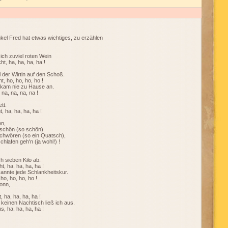
nkel Fred hat etwas wichtiges, zu erzählen
 ich zuviel roten Wein
ht, ha, ha, ha, ha !
l der Wirtin auf den Schoß.
t, ho, ho, ho, ho !
d kam nie zu Hause an.
na, na, na, na !
tt.
, ha, ha, ha, ha !
en,
 schön (so schön).
schwören (so ein Quatsch),
hlafen geh'n (ja wohl!) !
h sieben Kilo ab.
t, ha, ha, ha, ha !
kannte jede Schlankheitskur.
ho, ho, ho, ho !
onn,
, ha, ha, ha, ha !
einen Nachtisch ließ ich aus.
, ha, ha, ha, ha !