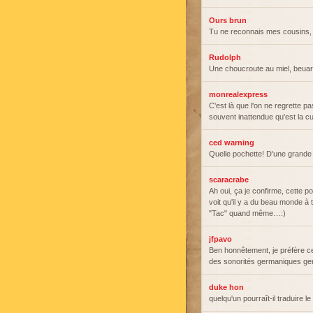
Ours brun
Tu ne reconnais mes cousins, R
Rudolph
Une choucroute au miel, beuar
monrealexpress
C'est là que l'on ne regrette p
souvent inattendue qu'est la 
ced warning
Quelle pochette! D'une grande 
scaracrabe
Ah oui, ça je confirme, cette p
voit qu'il y a du beau monde à t
"Tac" quand même…:)
jfpavo
Ben honnêtement, je préfère ce
des sonorités germaniques gen
duke hon
quelqu'un pourraît-il traduire le