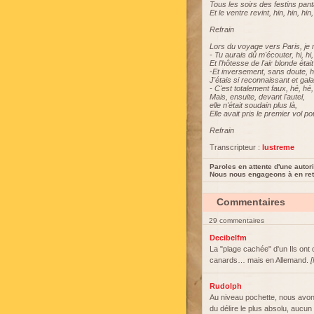
Tous les soirs des festins pant
Et le ventre revint, hin, hin, hin,
Refrain
Lors du voyage vers Paris, je 
- Tu aurais dû m'écouter, hi, hi, 
Et l'hôtesse de l'air blonde éta
-Et inversement, sans doute, h
J'étais si reconnaissant et gala
- C'est totalement faux, hé, hé,
Mais, ensuite, devant l'autel,
elle n'était soudain plus là,
Elle avait pris le premier vol p
Refrain
Transcripteur :
lustreme
Paroles en attente d'une autori
Nous nous engageons à en reti
Commentaires
29 commentaires
Decibelfm
La "plage cachée" d'un Ils ont
canards… mais en Allemand.
[
Rudolph
Au niveau pochette, nous avons 
du délire le plus absolu, aucun