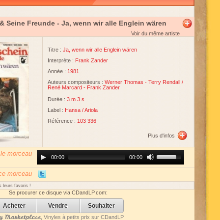
& Seine Freunde
- Ja, wenn wir alle Englein wären
Voir du même artiste
Titre :
Ja, wenn wir alle Englein wären
Interprète :
Frank Zander
Année :
1981
Auteurs compositeurs :
Werner Thomas
-
Terry Rendall
/
René Marcard
-
Frank Zander
Durée :
3 m 3 s
Label :
Hansa
/
Ariola
Référence :
103 336
Plus d'infos
 le morceau
Audio
Use
00:00
00:00
Player
Up/Down
Arrow
keys
 ce morceau
to
increase
 leurs favoris !
or
Se procurer ce disque via CDandLP.com:
decrease
volume.
Acheter
Vendre
Souhaiter
 Marketplace
, Vinyles à petits prix sur CDandLP