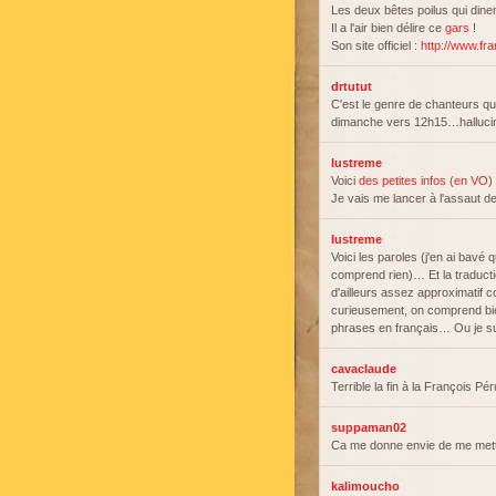
Les deux bêtes poilus qui dine
Il a l'air bien délire ce
gars
!
Son site officiel :
http://www.fr
drtutut
C'est le genre de chanteurs qu
dimanche vers 12h15…halluc
lustreme
Voici
des petites infos (en VO)
Je vais me lancer à l'assaut de 
lustreme
Voici les paroles (j'en ai bavé
comprend rien)… Et la traduct
d'ailleurs assez approximatif c
curieusement, on comprend bie
phrases en français… Ou je su
cavaclaude
Terrible la fin à la François Pér
suppaman02
Ca me donne envie de me mett
kalimoucho