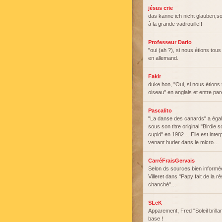
jésus crie
das kanne ich nicht glauben,so
à la grande vadrouille!!
Professeur Dario
"oui (ah ?), si nous étions to
en allemand.
Fakir
duke hon, "Oui, si nous étions 
oiseau" en anglais et entre pa
Pascalito
"La danse des canards" a égal
sous son titre original "Birdi
cupid" en 1982… Elle est interp
venant hurler dans le micro…
CarréFraisGervais
Selon ds sources bien informé
Villeret dans "Papy fait de la 
chanché"…
SLeK
Apparement, Fred "Soleil brilla
base !