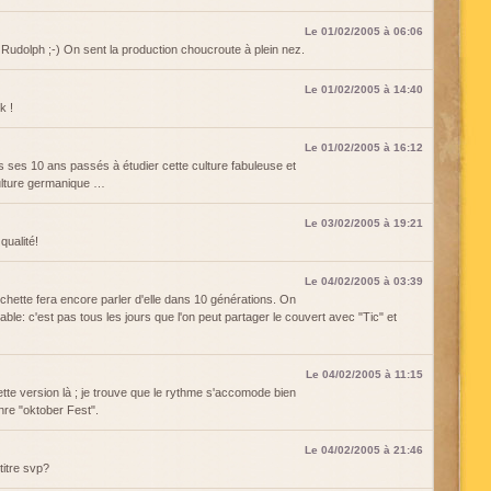
Le 01/02/2005 à 06:06
udolph ;-) On sent la production choucroute à plein nez.
Le 01/02/2005 à 14:40
k !
Le 01/02/2005 à 16:12
as ses 10 ans passés à étudier cette culture fabuleuse et
culture germanique …
Le 03/02/2005 à 19:21
qualité!
Le 04/02/2005 à 03:39
ochette fera encore parler d'elle dans 10 générations. On
able: c'est pas tous les jours que l'on peut partager le couvert avec "Tic" et
Le 04/02/2005 à 11:15
tte version là ; je trouve que le rythme s'accomode bien
re "oktober Fest".
Le 04/02/2005 à 21:46
 titre svp?