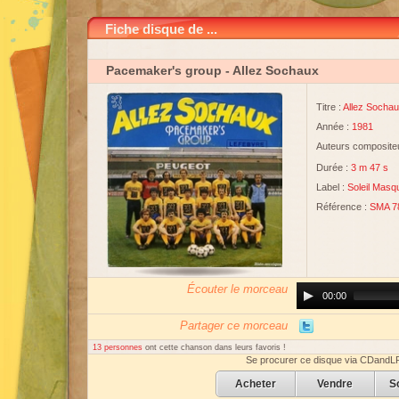
Fiche disque de ...
Pacemaker's group
- Allez Sochaux
Titre :
Allez Socha
Année :
1981
Auteurs compositeu
Durée :
3 m 47 s
Label :
Soleil Masq
Référence :
SMA 7
Écouter le morceau
Audio
00:00
Player
Partager ce morceau
13 personnes
ont cette chanson dans leurs favoris !
Se procurer ce disque via CDandL
Acheter
Vendre
S