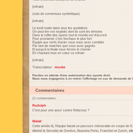
[refrain]
(solo de cornemuse synthétique)
[refrain]
Le lundi matin dans tous les quotidiens
On peut lire vos exploits dont ils sont les témoins
Dans le reflet des sports tout le monde est d'accord
Pour proclamer c'est Sochaux le plus fort
Équipe aux nerfs d'acier vous nous avez comblés
Par tant de matches que vous avez gagnés
Et jusqu'à la finale nous ferons le chemin
En chantant tous en cœur ce refrain
[refrain]
Transcripteur :
mouke
Paroles en attente d'une autorisation des ayants droit.
Nous nous engageons à en retirer l'affichage en cas de demande de l
Commentaires
12 commentaires
Rudolph
C'est pour une asso' contre l'infarctus ?
Malak'
Cette année-là, l'équipe faisait un parcours mémorable en coupe de l'
éliminé le Servette de Genève, Boavista Porto, Francfort et Zurich, ell