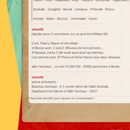
Hauss - Rust - Djaadaoui - Ruty - Stopyra - Bonnevay - Hagenbach
Durkalic - Genghini - Benoit - Zandona - P.Revelli - Posca
Anziani - Maier - Bezzaz - Jeskowiak - Ivezic
oliver92
j'ajouter juste 2 corrections sur ce qu'a écrit Bébert 88 :
C'est Thierry Meyer et non Maier
et Bezaz avec 1 seul Z (Moussa de son prenom)…
A l'époque Jacky Colin avait aussi joué qq matches.
Une pensée pour JP Posca et René Hauss tous deux disparus.
allez Sochaux…ce soir FCSM-OM : 20000 personnes à Bonal.
oliver92
autres précisions :
Boavista Sochaux : 0-1 corner direct de Salim Durkalic.
Djaadaoui s'est blessé à l'aller Sochaux - AZ67
Il faut être identifié pour ajouter un commentaire !