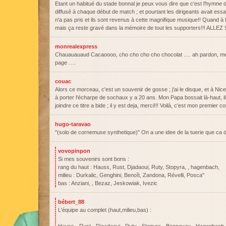
Etant un habitué du stade bonnal je peux vous dire que c'est l'hymne du
diffusé à chaque début de match ; et pourtant les dirigeants avait e
n'a pas pris et ils sont revenus à cette magnifique musique!! Quand à 
mais ça reste gravé dans la mémoire de tout les supporters!!! ALLEZ 
monrealexpress
Chauauauaud Cacaoooo, cho cho cho cho chocolat …. ah pardon, me
page ….
couac
Alors ce morceau, c'est un souvenir de gosse ; j'ai le disque, et à Nice j
à porter l'écharpe de sochaux y a 20 ans. Mon Papa bossait là-haut, i
joindre ce titre a bide ; il y est deja, merci!!! Voilà, c'est mon premier 
hugo-taravao
"(solo de cornemuse synthetique)" On a une idee de la tuerie que ca 
vovopinpon
Si mes souvenirs sont bons :
rang du haut : Hauss, Rust, Djadaoui, Ruty, Stopyra, , hagenbach,
milieu : Durkalic, Genghini, Benoît, Zandona, Révelli, Posca"
bas : Anziani, , Bezaz, Jeskowiak, Ivezic
bébert_88
L'équipe au complet (haut,milieu,bas) :