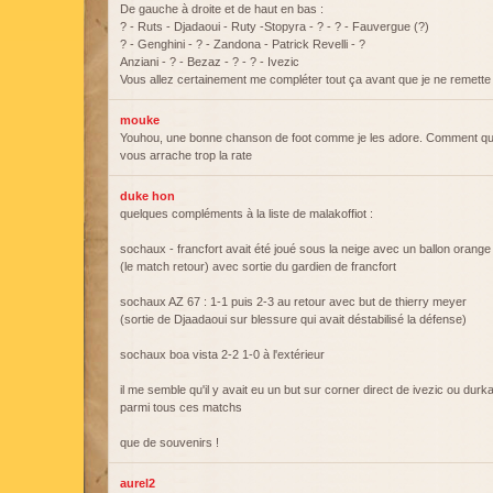
De gauche à droite et de haut en bas :
? - Ruts - Djadaoui - Ruty -Stopyra - ? - ? - Fauvergue (?)
? - Genghini - ? - Zandona - Patrick Revelli - ?
Anziani - ? - Bezaz - ? - ? - Ivezic
Vous allez certainement me compléter tout ça avant que je ne remette 
mouke
Youhou, une bonne chanson de foot comme je les adore. Comment que
vous arrache trop la rate
duke hon
quelques compléments à la liste de malakoffiot :
sochaux - francfort avait été joué sous la neige avec un ballon orange
(le match retour) avec sortie du gardien de francfort
sochaux AZ 67 : 1-1 puis 2-3 au retour avec but de thierry meyer
(sortie de Djaadaoui sur blessure qui avait déstabilisé la défense)
sochaux boa vista 2-2 1-0 à l'extérieur
il me semble qu'il y avait eu un but sur corner direct de ivezic ou durka
parmi tous ces matchs
que de souvenirs !
aurel2