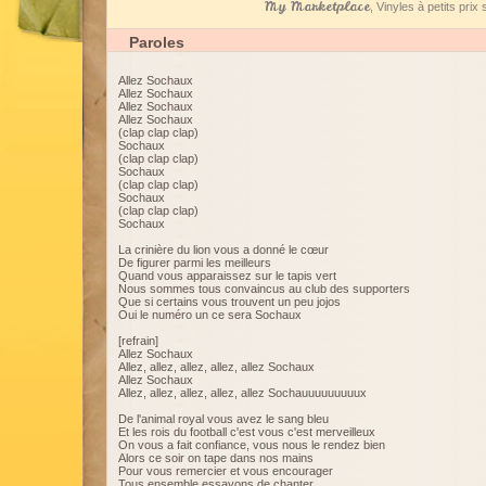
My Marketplace
, Vinyles à petits pri
Paroles
Allez Sochaux
Allez Sochaux
Allez Sochaux
Allez Sochaux
(clap clap clap)
Sochaux
(clap clap clap)
Sochaux
(clap clap clap)
Sochaux
(clap clap clap)
Sochaux
La crinière du lion vous a donné le cœur
De figurer parmi les meilleurs
Quand vous apparaissez sur le tapis vert
Nous sommes tous convaincus au club des supporters
Que si certains vous trouvent un peu jojos
Oui le numéro un ce sera Sochaux
[refrain]
Allez Sochaux
Allez, allez, allez, allez, allez Sochaux
Allez Sochaux
Allez, allez, allez, allez, allez Sochauuuuuuuuux
De l'animal royal vous avez le sang bleu
Et les rois du football c'est vous c'est merveilleux
On vous a fait confiance, vous nous le rendez bien
Alors ce soir on tape dans nos mains
Pour vous remercier et vous encourager
Tous ensemble essayons de chanter