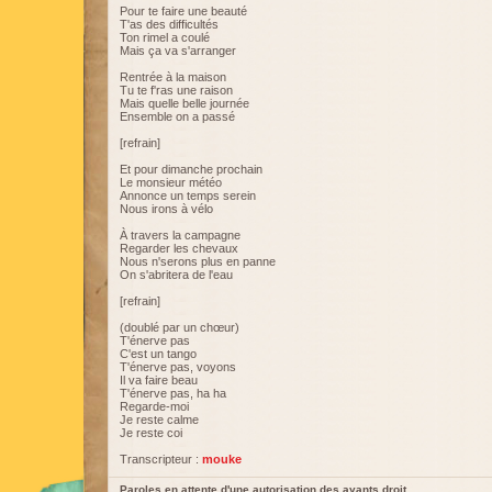
Pour te faire une beauté
T'as des difficultés
Ton rimel a coulé
Mais ça va s'arranger
Rentrée à la maison
Tu te f'ras une raison
Mais quelle belle journée
Ensemble on a passé
[refrain]
Et pour dimanche prochain
Le monsieur météo
Annonce un temps serein
Nous irons à vélo
À travers la campagne
Regarder les chevaux
Nous n'serons plus en panne
On s'abritera de l'eau
[refrain]
(doublé par un chœur)
T'énerve pas
C'est un tango
T'énerve pas, voyons
Il va faire beau
T'énerve pas, ha ha
Regarde-moi
Je reste calme
Je reste coi
Transcripteur :
mouke
Paroles en attente d'une autorisation des ayants droit.