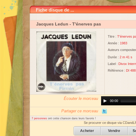
Fiche disque de ...
Jacques Ledun
- T'énerves pas
Titre :
T'énerves p
Année :
1983
Auteurs compositeu
Durée :
2 m 41 s
Label :
Divox Intern
Référence :
DI 488
Écouter le morceau
Audio
00:00
Player
Partager ce morceau
7 personnes
ont cette chanson dans leurs favoris !
Se procurer ce disque via CDandL
Acheter
Vendre
S