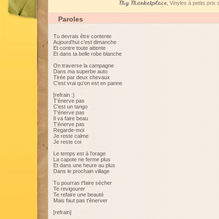
My Marketplace
, Vinyles à petits pri
Paroles
Tu devrais être contente
Aujourd'hui c'est dimanche
Et contre toute attente
Et dans ta belle robe blanche
On traverse la campagne
Dans ma superbe auto
Tirée par deux chevaux
C'est vrai qu'on est en panne
[refrain :]
T'énerve pas
C'est un tango
T'énerve pas
Il va faire beau
T'énerve pas
Regarde-moi
Je reste calme
Je reste coi
Le temps est à l'orage
La capote ne ferme plus
Et dans une heure au plus
Dans le prochain village
Tu pourras t'faire sécher
Te revigourer
Te refaire une beauté
Mais faut pas t'énerver
[refrain]