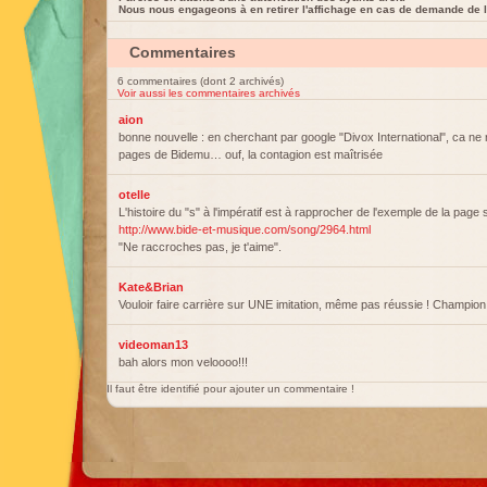
Nous nous engageons à en retirer l'affichage en cas de demande de l
Commentaires
6 commentaires (dont 2 archivés)
Voir aussi les commentaires archivés
aion
bonne nouvelle : en cherchant par google "Divox International", ca ne
pages de Bidemu… ouf, la contagion est maîtrisée
otelle
L'histoire du "s" à l'impératif est à rapprocher de l'exemple de la page 
http://www.bide-et-musique.com/song/2964.html
"Ne raccroches pas, je t'aime".
Kate&Brian
Vouloir faire carrière sur UNE imitation, même pas réussie ! Champion 
videoman13
bah alors mon veloooo!!!
Il faut être identifié pour ajouter un commentaire !