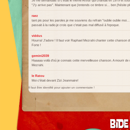
Je me demandais si c'était le même Arthur qui chantait en 1979 et sou
"J'y arrive pas". Maintenant que j'entends ce timbre si… ben j'hésite pl
raez
tant pis pour les paroles.je me souviens du refrain "oublie oublie moi…
passait à la radio.je crois que c'etait pas mal diffusé à l'epoque.
viddus
Hourra! J'adore ! Il faut voir Raphael Mezrahi chanter cette chanson 
Forte !
gemini2039
Haaaaa voilà d'où je connais cette merveilleuse chanson. A mourir de 
Mezrahi.
le Ratou
Moi c'était devant Zizi Jeanmaire!
Il faut être identifié pour ajouter un commentaire !