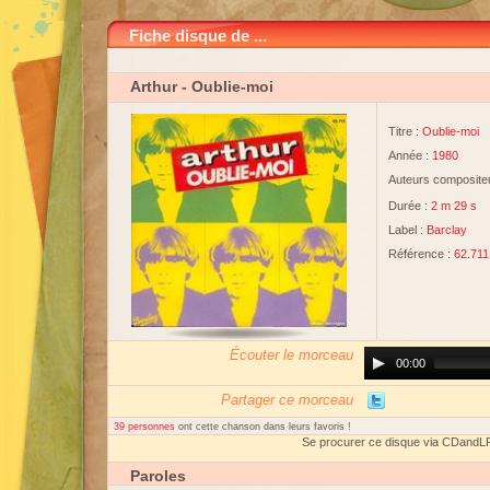
Fiche disque de ...
Arthur
- Oublie-moi
Titre :
Oublie-moi
Année :
1980
Auteurs compositeu
Durée :
2 m 29 s
Label :
Barclay
Référence :
62.711
Écouter le morceau
Audio
00:00
Player
Partager ce morceau
39 personnes
ont cette chanson dans leurs favoris !
Se procurer ce disque via CDandL
Paroles