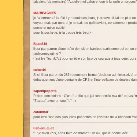
faisaient (de mémoire) "Appelle-moi Lahaye, que je lui colle un procès"
MARIEAGNES
je l'ai entrevu à la télé il y a quelques jours, je trouve u'il fait de plus en p
voyou, mais par contre, je ne sais ce qu'il devient, certainement prod
scène et qu'on oublie!
pour la pochette, je la trouve très beurk
Babe519
il est pas patron d'une boîte de nuit en banlieue parisienne qui est un 
fachionnevictime ?
(faut lire Tecnik'Art pour en être sûr, bcp de courage à tous ceux qui s
sukoshi
Si si, il est patron du 287 recemment ferme (decision administrative) s
debarquement d'une centaine de CRS et l'interpellation de dealers da
saperlipopette
Petites corrections : C'est "La fille que j'ai rencontrée m'a di
t
" et pas "m
"Za
p
ata" avec un seul "p" :-)
carambar
peut-etre l'une des plus jolies pochettes de l'histoire de la chanson fra
FabienLeLez
"Et je m'en vais, sans faire de drame". Oh oui, quelle bonne idée !