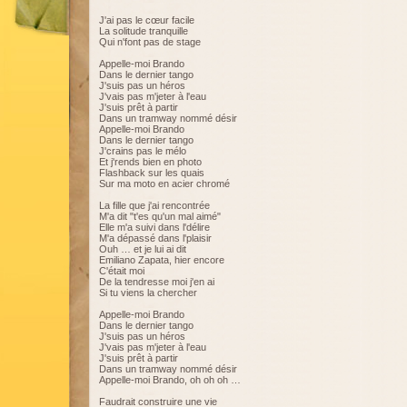
J'ai pas le cœur facile
La solitude tranquille
Qui n'font pas de stage
Appelle-moi Brando
Dans le dernier tango
J'suis pas un héros
J'vais pas m'jeter à l'eau
J'suis prêt à partir
Dans un tramway nommé désir
Appelle-moi Brando
Dans le dernier tango
J'crains pas le mélo
Et j'rends bien en photo
Flashback sur les quais
Sur ma moto en acier chromé
La fille que j'ai rencontrée
M'a dit "t'es qu'un mal aimé"
Elle m'a suivi dans l'délire
M'a dépassé dans l'plaisir
Ouh … et je lui ai dit
Emiliano Zapata, hier encore
C'était moi
De la tendresse moi j'en ai
Si tu viens la chercher
Appelle-moi Brando
Dans le dernier tango
J'suis pas un héros
J'vais pas m'jeter à l'eau
J'suis prêt à partir
Dans un tramway nommé désir
Appelle-moi Brando, oh oh oh …
Faudrait construire une vie