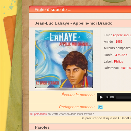
Fiche disque de ...
Jean-Luc Lahaye
- Appelle-moi Brando
Titre :
Appelle-moi 
Année :
1983
Auteurs compositeu
Durée :
4 m 32 s
Label :
Philips
Référence :
6010 
Écouter le morceau
Audio
00:00
Player
Partager ce morceau
58 personnes
ont cette chanson dans leurs favoris !
Se procurer ce disque via CDandL
Paroles