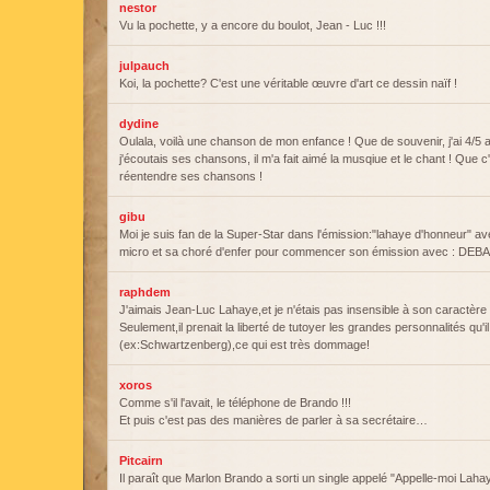
nestor
Vu la pochette, y a encore du boulot, Jean - Luc !!!
julpauch
Koi, la pochette? C'est une véritable œuvre d'art ce dessin naïf !
dydine
Oulala, voilà une chanson de mon enfance ! Que de souvenir, j'ai 4/5
j'écoutais ses chansons, il m'a fait aimé la musqiue et le chant ! Que c'e
réentendre ses chansons !
gibu
Moi je suis fan de la Super-Star dans l'émission:"lahaye d'honneur" 
micro et sa choré d'enfer pour commencer son émission avec : 
raphdem
J'aimais Jean-Luc Lahaye,et je n'étais pas insensible à son caractère 
Seulement,il prenait la liberté de tutoyer les grandes personnalités qu'i
(ex:Schwartzenberg),ce qui est très dommage!
xoros
Comme s'il l'avait, le téléphone de Brando !!!
Et puis c'est pas des manières de parler à sa secrétaire…
Pitcairn
Il paraît que Marlon Brando a sorti un single appelé "Appelle-moi Lahay