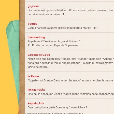
guycom
Sur qu'il aurait apprécié Marlon… 80 ans et une brillante carrière. Jea
certainement pas la même…!
boggle
Cette chanson va servir d'oraison funébre à Marlon (RIP)
diamonddog
Appelle moi "l' Asticot ou le grand Poireau "
R.I.P mille pardon au Papa de Superman
Gozette et Gogo
Notez bien qu'il n'écrit pas "Appelle-moi "Brando"" mais bien "Appelle-
donc qu'il souhaite qu'on lui appelle Brando. La suite du refrain montre q
idoine de beurre.
le Ratou
"Appelle-moi Brando Dans le dernier tango" et vas chercher le beurre d
Robin Fusée
Une seule chose me vient à l'esprit quand j'entends cette chanson: 
kaptain_kirk
Que quelqu'un appelle Brando, qu'on en finisse !
Il faut être identifié pour ajouter un commentaire !