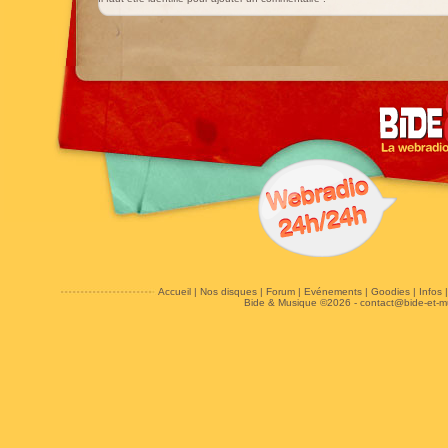
Accueil
|
Nos disques
|
Forum
|
Evénements
|
Goodies
|
Infos
Bide & Musique ©2026 -
contact@bide-et-m