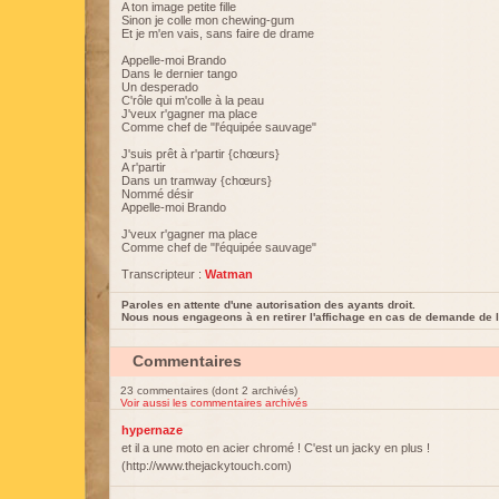
A ton image petite fille
Sinon je colle mon chewing-gum
Et je m'en vais, sans faire de drame
Appelle-moi Brando
Dans le dernier tango
Un desperado
C'rôle qui m'colle à la peau
J'veux r'gagner ma place
Comme chef de "l'équipée sauvage"
J'suis prêt à r'partir {chœurs}
A r'partir
Dans un tramway {chœurs}
Nommé désir
Appelle-moi Brando
J'veux r'gagner ma place
Comme chef de "l'équipée sauvage"
Transcripteur :
Watman
Paroles en attente d'une autorisation des ayants droit.
Nous nous engageons à en retirer l'affichage en cas de demande de l
Commentaires
23 commentaires (dont 2 archivés)
Voir aussi les commentaires archivés
hypernaze
et il a une moto en acier chromé ! C'est un jacky en plus !
(http://www.thejackytouch.com)