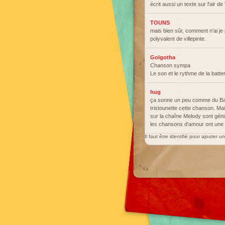
écrit aussi un texte sur l'air d
TOUNS
mais bien sûr, comment n'ai je p
polyvalent de villepinte.
Golgotha
Chanson sympa
Le son et le rythme de la batt
hug
ça sonne un peu comme du Bach
tristounette cette chanson. Ma
sur la chaîne Melody sont géni
les chansons d'amour ont une h
Il faut être identifié pour ajouter 