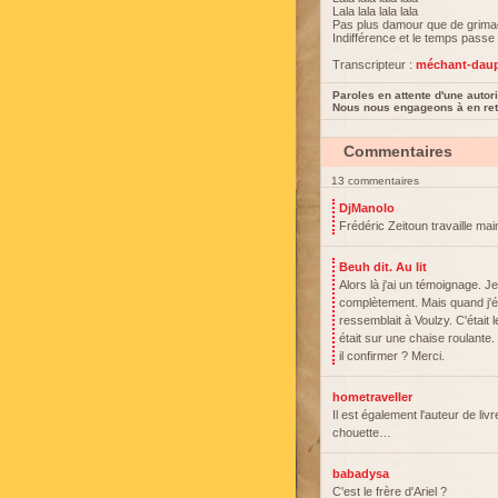
Lala lala lala lala
Pas plus damour que de grim
Indifférence et le temps passe
Transcripteur :
méchant-dau
Paroles en attente d'une autori
Nous nous engageons à en reti
Commentaires
13 commentaires
DjManolo
Frédéric Zeitoun travaille ma
Beuh dit. Au lit
Alors là j'ai un témoignage. 
complètement. Mais quand j'étai
ressemblait à Voulzy. C'était 
était sur une chaise roulante. 
il confirmer ? Merci.
hometraveller
Il est également l'auteur de li
chouette…
babadysa
C'est le frère d'Ariel ?