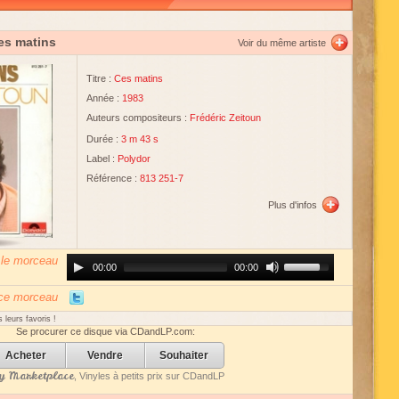
es matins
Voir du même artiste
Titre :
Ces matins
Année :
1983
Auteurs compositeurs :
Frédéric Zeitoun
Durée :
3 m 43 s
Label :
Polydor
Référence :
813 251-7
Plus d'infos
 le morceau
Audio
Use
00:00
00:00
Player
Up/Down
Arrow
keys
 ce morceau
to
increase
 leurs favoris !
or
Se procurer ce disque via CDandLP.com:
decrease
volume.
Acheter
Vendre
Souhaiter
 Marketplace
, Vinyles à petits prix sur CDandLP