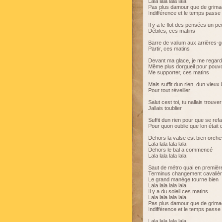
Lala lala lala lala
Pas plus damour que de grim
Indifférence et le temps passe
Il y a le flot des pensées un pe
Débiles, ces matins
Barre de valium aux arrières-g
Partir, ces matins
Devant ma glace, je me regarde
Même plus dorgueil pour pouv
Me supporter, ces matins
Mais suffit dun rien, dun vieux
Pour tout réveiller
Salut cest toi, tu nallais trouv
Jallais toublier
Suffit dun rien pour que se re
Pour quon oublie que lon était d
Dehors la valse est bien orche
Lala lala lala lala
Dehors le bal a commencé
Lala lala lala lala
Saut de métro quai en premièr
Terminus changement cavaliè
Le grand manège tourne bien
Lala lala lala lala
Il y a du soleil ces matins
Lala lala lala lala
Pas plus damour que de grim
Indifférence et le temps passe
Lala lala lala lala