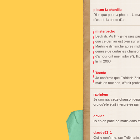
ploum la chenille
Rien que pour la photo… la mai
c'est de la photo d'art.
misterpedro
Beuh dit. Au lit > je ne sais p
que ce dernier est bien sur u
Martin le dimanche après midi 
genèse de certaines chansons
d'amour ont une histoire"). Il
la fin 2003.
Teenie
Je confirme que Frédéric Zeit
mais en tout cas, c'était prob
raphdem
Je connais cette chanson depui
cru qu'elle était interprétée 
davidr
Ils en on parlé ce matin dans t
claude93_1
Oui je confirme, sur Télématin. 