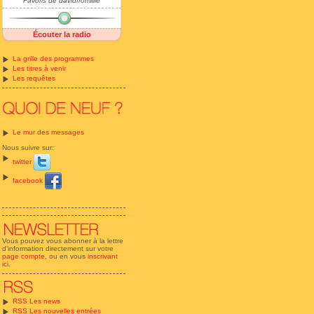
Favoris de davidfromlille
Écouter la radio
La grille des programmes
Les titres à venir
Les requêtes
Le mur des messages
Nous suivre sur:
twitter
facebook
Vous pouvez vous abonner à la lettre
d'information directement sur votre
page compte
, ou en vous
inscrivant
ici
.
RSS Les news
RSS Les nouvelles entrées