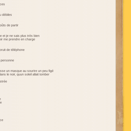
aces
u débiles
oûts de partir
 et je ne sais plus très bien
oir me prendre en charge
 bruit de téléphone
er personne
fasse un masque au sourire un peu figé
ans le noir, quun soleil allait tomber
strée
e
re
ace