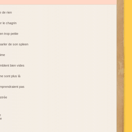
e de rien
er le chagrin
en trop petite
parler de son spleen
rime
mblent bien vides
e sont plus là
omprendraient pas
strée
e
re