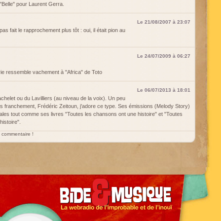
e "Belle" pour Laurent Gerra.
Le 21/08/2007 à 23:07
as fait le rapprochement plus tôt : oui, il était pion au
Le 24/07/2009 à 06:27
erie ressemble vachement à "Africa" de Toto
Le 06/07/2013 à 18:01
elet ou du Lavilliers (au niveau de la voix). Un peu
is franchement, Frédéric Zeitoun, j'adore ce type. Ses émissions (Melody Story)
ales tout comme ses livres "Toutes les chansons ont une histoire" et "Toutes
istoire".
un commentaire !