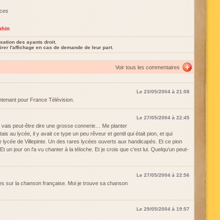
aces
phin
sation des ayants droit.
rer l'affichage en cas de demande de leur part.
Voir tous les commentaires
Le 23/05/2004 à 21:08
intenant pour France Télévision.
Le 27/05/2004 à 22:45
Je vais peut-être dire une grosse connerie… Me planter
s au lycée, il y avait ce type un peu rêveur et gentil qui était pion, et qui
le lycée de Villepinte. Un des rares lycées ouverts aux handicapés. Et ce pion
Et un jour on l'a vu chanter à la téloche. Et je crois que c'est lui. Quelqu'un peut-
Le 27/05/2004 à 22:56
vres sur la chanson française. Moi je trouve sa chanson
Le 29/05/2004 à 19:57