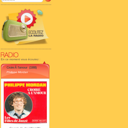
En ce moment vous écoutez :
Croire Ã l'amour
(1988)
Philippe Mordan