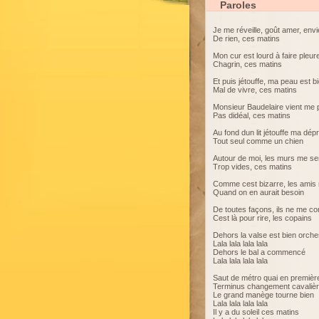
Paroles
Je me réveille, goût amer, envi
De rien, ces matins
Mon cur est lourd à faire pleur
Chagrin, ces matins
Et puis jétouffe, ma peau est bi
Mal de vivre, ces matins
Monsieur Baudelaire vient me 
Pas didéal, ces matins
Au fond dun lit jétouffe ma dép
Tout seul comme un chien
Autour de moi, les murs me se
Trop vides, ces matins
Comme cest bizarre, les amis n
Quand on en aurait besoin
De toutes façons, ils ne me c
Cest là pour rire, les copains
Dehors la valse est bien orche
Lala lala lala lala
Dehors le bal a commencé
Lala lala lala lala
Saut de métro quai en premièr
Terminus changement cavaliè
Le grand manège tourne bien
Lala lala lala lala
Il y a du soleil ces matins