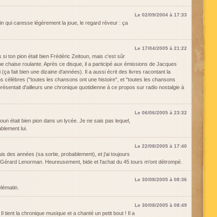
Le 02/09/2004 à 17:33
n qui caresse légèrement la joue, le regard réveur : ça
Le 17/04/2005 à 21:22
as si ton pion était bien Frédéric Zeitoun, mais c'est sûr
ne chaise roulante. Après ce disque, il a participé aux émissions de Jacques
(ça fait bien une dizaine d'années). Il a aussi écrit des livres racontant la
 célèbres ("toutes les chansons ont une histoire", et "toutes les chansons
 présentait d'ailleurs une chronique quotidienne à ce propos sur radio nostalgie à
Le 06/06/2005 à 23:32
oun était bien pion dans un lycée. Je ne sais pas lequel,
ablement lui.
Le 22/08/2005 à 17:40
s des années (sa sortie, probablement), et j'ai toujours
par Gérard Lenorman. Heureusement, bide et l'achat du 45 tours m'ont détrompé.
Le 30/08/2005 à 08:36
élématin.
Le 30/08/2005 à 08:49
Il tient la chronique musique et a chanté un petit bout ! Il a