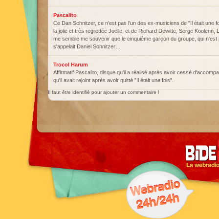
Pascalito
Ce Dan Schnitzer, ce n'est pas l'un des ex-musiciens de "Il était une f
la jolie et très regrettée Joëlle, et de Richard Dewitte, Serge Koolenn, 
me semble me souvenir que le cinquième garçon du groupe, qui n'est p
s'appelait Daniel Schnitzer…
Trocol Harum
Affirmatif Pascalito, disque qu'il a réalisé après avoir cessé d'accomp
qu'il avait rejoint après avoir quitté "Il était une fois".
Il faut être identifié pour ajouter un commentaire !