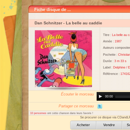
Fiche disque de ...
Dan Schnitzer
- La belle au caddie
Titre :
La belle au 
Année :
1987
Auteurs compositeu
Pochette :
Christia
Durée :
3 m 33 s
Label :
Delphine
/
E
Référence :
17416
Écouter le morceau
Audio
00:00
Player
Partager ce morceau
10 personnes
ont cette chanson dans leurs favoris !
Se procurer ce disque via CDandL
Acheter
Vendre
S