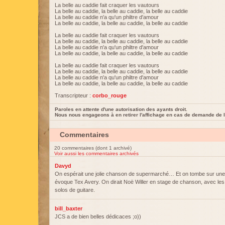
La belle au caddie fait craquer les vautours
La belle au caddie, la belle au caddie, la belle au caddie
La belle au caddie n'a qu'un philtre d'amour
La belle au caddie, la belle au caddie, la belle au caddie
La belle au caddie fait craquer les vautours
La belle au caddie, la belle au caddie, la belle au caddie
La belle au caddie n'a qu'un philtre d'amour
La belle au caddie, la belle au caddie, la belle au caddie
La belle au caddie fait craquer les vautours
La belle au caddie, la belle au caddie, la belle au caddie
La belle au caddie n'a qu'un philtre d'amour
La belle au caddie, la belle au caddie, la belle au caddie
Transcripteur :
corbo_rouge
Paroles en attente d'une autorisation des ayants droit.
Nous nous engageons à en retirer l'affichage en cas de demande de l
Commentaires
20 commentaires (dont 1 archivé)
Voir aussi les commentaires archivés
Davyd
On espérait une jolie chanson de supermarché… Et on tombe sur une
évoque Tex Avery. On dirait Noë Willer en stage de chanson, avec les 
solos de guitare.
bill_baxter
JCS a de bien belles dédicaces ;o))