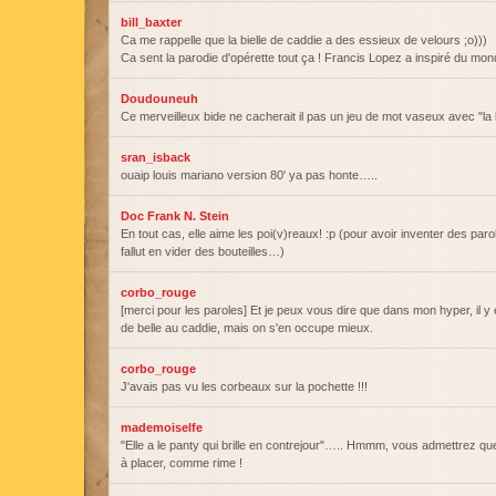
bill_baxter
Ca me rappelle que la bielle de caddie a des essieux de velours ;o)))
Ca sent la parodie d'opérette tout ça ! Francis Lopez a inspiré du mond
Doudouneuh
Ce merveilleux bide ne cacherait il pas un jeu de mot vaseux avec "la 
sran_isback
ouaip louis mariano version 80' ya pas honte…..
Doc Frank N. Stein
En tout cas, elle aime les poi(v)reaux! :p (pour avoir inventer des par
fallut en vider des bouteilles…)
corbo_rouge
[merci pour les paroles] Et je peux vous dire que dans mon hyper, il y
de belle au caddie, mais on s'en occupe mieux.
corbo_rouge
J'avais pas vu les corbeaux sur la pochette !!!
mademoiselfe
"Elle a le panty qui brille en contrejour"….. Hmmm, vous admettrez qu
à placer, comme rime !