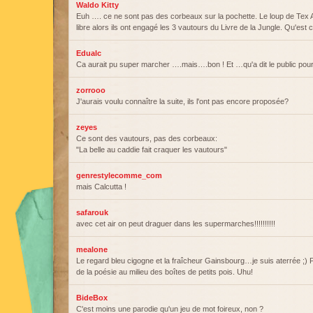
Waldo Kitty
Euh …. ce ne sont pas des corbeaux sur la pochette. Le loup de Tex A
libre alors ils ont engagé les 3 vautours du Livre de la Jungle. Qu'est c
Edualc
Ca aurait pu super marcher ….mais….bon ! Et …qu'a dit le public pou
zorrooo
J'aurais voulu connaître la suite, ils l'ont pas encore proposée?
zeyes
Ce sont des vautours, pas des corbeaux:
"La belle au caddie fait craquer les vautours"
genrestylecomme_com
mais Calcutta !
safarouk
avec cet air on peut draguer dans les supermarches!!!!!!!!!!
mealone
Le regard bleu cigogne et la fraîcheur Gainsbourg…je suis aterrée ;) Pa
de la poésie au milieu des boîtes de petits pois. Uhu!
BideBox
C'est moins une parodie qu'un jeu de mot foireux, non ?