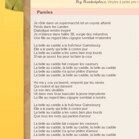
My Marketplace
, Vinyles à petits pri
Paroles
Je rôde dans un supermarché tel un coyote affamé
Perdu dans les Landes
Diabolique tendre inspiré
Je m'élance dans l'allée 3B, surgie des méandres
Une fille au regard bleu cigogne semblait m'attendre
La belle au caddie a la fraîcheur Gainsbourg
Elle a le panty qui brille à contre-jour
La belle au caddie a les seins bien trop lourds
S'rais-je assez fou pour lui faire la cour
La belle au caddie fait craquer les vautours
La belle au caddie, la belle au caddie, la belle au caddie
La belle au caddie n'a qu'un philtre d'amour
La belle au caddie, la belle au caddie, la belle au caddie
Ho ma y cou ya bwené, emporté par les nénés
Qui roulent et qui dansent
Le son des ukulélés
Vit dans mes bras basculer la jeune imprudente
La fille au regard bleu cigogne semblait si tendre
La belle au caddie a la fraîcheur Gainsbourg
Elle a le panty qui brille à contre-jour
La belle au caddie a les seins bien plus lourds
Que tous les mots qui parlent d'amour
La belle au caddie fait craquer les vautours
La belle au caddie, la belle au caddie, la belle au caddie
La belle au caddie n'a qu'un philtre d'amour
La belle au caddie, la belle au caddie, la belle au caddie