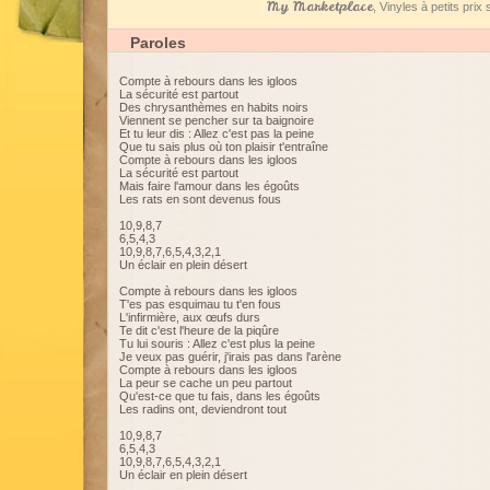
My Marketplace
, Vinyles à petits pri
Paroles
Compte à rebours dans les igloos
La sécurité est partout
Des chrysanthèmes en habits noirs
Viennent se pencher sur ta baignoire
Et tu leur dis : Allez c'est pas la peine
Que tu sais plus où ton plaisir t'entraîne
Compte à rebours dans les igloos
La sécurité est partout
Mais faire l'amour dans les égoûts
Les rats en sont devenus fous
10,9,8,7
6,5,4,3
10,9,8,7,6,5,4,3,2,1
Un éclair en plein désert
Compte à rebours dans les igloos
T'es pas esquimau tu t'en fous
L'infirmière, aux œufs durs
Te dit c'est l'heure de la piqûre
Tu lui souris : Allez c'est plus la peine
Je veux pas guérir, j'irais pas dans l'arène
Compte à rebours dans les igloos
La peur se cache un peu partout
Qu'est-ce que tu fais, dans les égoûts
Les radins ont, deviendront tout
10,9,8,7
6,5,4,3
10,9,8,7,6,5,4,3,2,1
Un éclair en plein désert