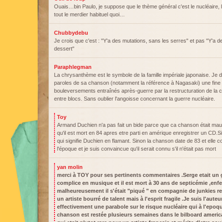
Ouais…bin Paulo, je suppose que le thème général c'est le nucléaire, 
tout le merdier habituel quoi…
Chubbydebu
Je crois que c'est : "Y'a des mutations, sans les serres" et pas "Y'a 
dessert"
Paraphlegman
La chrysanthème est le symbole de la famille impériale japonaise. Je 
paroles de sa chanson (notamment la référence à Nagasaki) une fine a
bouleversements entraînés après-guerre par la restructuration de la c
entre blocs. Sans oublier l'angoisse concernant la guerre nucléaire.
Toy
Armand Duchien n'a pas fait un bide parce que ca chanson était ma
qu'il est mort en 84 apres etre parti en amérique enregistrer un CD.
qui signifie Duchien en flamant. Sinon la chanson date de 83 et elle
l'époque et je suis convaincue qu'il serait connu s'il n'était pas mort
yan molin
merci à TOY pour ses pertinents commentaires .Serge etait un
complice en musique et il est mort à 30 ans de septicémie ,enf
malheureusement il s'était "piqué " en compagnie de junkies re
un artiste bourré de talent mais à l'esprit fragile .Je suis l'aute
effectivement une parabole sur le risque nucléaire qui à l'epoque
chanson est restée plusieurs semaines dans le bilboard americ