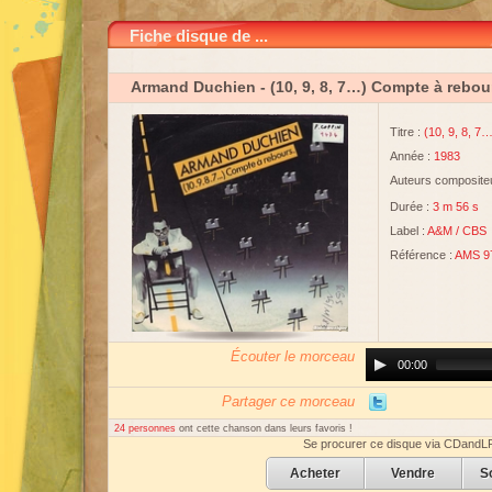
Fiche disque de ...
Armand Duchien
- (10, 9, 8, 7…) Compte à rebou
Titre :
(10, 9, 8, 7
Année :
1983
Auteurs compositeu
Durée :
3 m 56 s
Label :
A&M
/
CBS
Référence :
AMS 9
Écouter le morceau
Audio
00:00
Player
Partager ce morceau
24 personnes
ont cette chanson dans leurs favoris !
Se procurer ce disque via CDandL
Acheter
Vendre
S