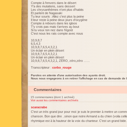
Compte à l'envers dans le désert
Y'a des mutations, sans dessert
Les chrysanthèmes n'ont plus d'habits
Et parlent de Nagasaki
Tu leur souris : Allez c'est plus la peine
Il leur reste à peine deux jours d'oxygène
Compte à rebours dans les igloos
T'y crois pas mais t'arrives au bout
Si tu veux ton nez dans l'égoût
C'est nous les rats compte avec nous
10,9,8,7
6,5,4,3
10,9,8,7,6,5,4,3,2,1
Un éclair en plein désert
10,9,8,7,6,5,4,3,2,1
Un éclair en plein désert
10,9,8,7,6,5,4,3,2,1, ZÉRO, zéro,zéro ……
Transcripteur :
corbo_rouge
Paroles en attente d'une autorisation des ayants droit.
Nous nous engageons à en retirer l'affichage en cas de demande de l
Commentaires
15 commentaires (dont 1 archivé)
Voir aussi les commentaires archivés
scaracrabe
C'est un très grand jour pour moi: je suis le premier à mettre un comm
chanson. Bon que dire ..sinon que notre Armand a du chien (voila celle-l
rhytmique est à la hauteur de la voix du chanteur. C'est un grand bide.