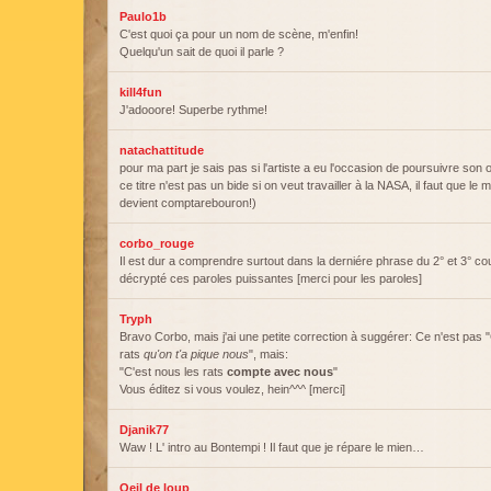
Paulo1b
C'est quoi ça pour un nom de scène, m'enfin!
Quelqu'un sait de quoi il parle ?
kill4fun
J'adooore! Superbe rythme!
natachattitude
pour ma part je sais pas si l'artiste a eu l'occasion de poursuivre son
ce titre n'est pas un bide si on veut travailler à la NASA, il faut que l
devient comptarebouron!)
corbo_rouge
Il est dur a comprendre surtout dans la derniére phrase du 2° et 3° coup
décrypté ces paroles puissantes [merci pour les paroles]
Tryph
Bravo Corbo, mais j'ai une petite correction à suggérer: Ce n'est pas 
rats
qu'on t'a pique nous
", mais:
"C'est nous les rats
compte avec nous
"
Vous éditez si vous voulez, hein^^^ [merci]
Djanik77
Waw ! L' intro au Bontempi ! Il faut que je répare le mien…
Oeil de loup