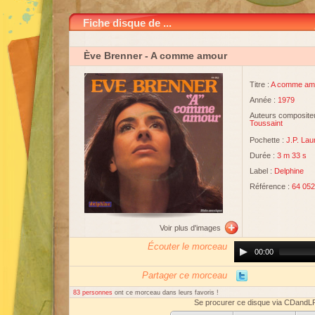
Fiche disque de ...
Ève Brenner
- A comme amour
Titre :
A comme am
Année :
1979
Auteurs compositeu
Toussaint
Pochette :
J.P. Lau
Durée :
3 m 33 s
Label :
Delphine
Référence :
64 052
Voir plus d'images
Écouter le morceau
Audio
00:00
Player
Partager ce morceau
83 personnes
ont ce morceau dans leurs favoris !
Se procurer ce disque via CDandL