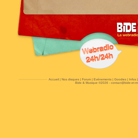
Accueil
|
Nos disques
|
Forum
|
Evénements
|
Goodies
|
Infos
Bide & Musique ©2026 -
contact@bide-et-m