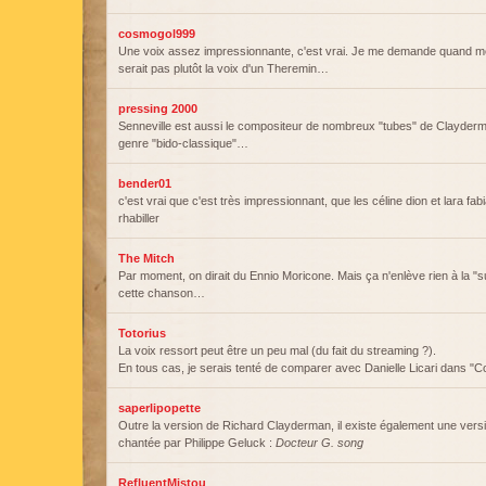
cosmogol999
Une voix assez impressionnante, c'est vrai. Je me demande quand m
serait pas plutôt la voix d'un Theremin…
pressing 2000
Senneville est aussi le compositeur de nombreux "tubes" de Clayde
genre "bido-classique"…
bender01
c'est vrai que c'est très impressionnant, que les céline dion et lara fabi
rhabiller
The Mitch
Par moment, on dirait du Ennio Moricone. Mais ça n'enlève rien à la "
cette chanson…
Totorius
La voix ressort peut être un peu mal (du fait du streaming ?).
En tous cas, je serais tenté de comparer avec Danielle Licari dans "C
saperlipopette
Outre la version de Richard Clayderman, il existe également une vers
chantée par Philippe Geluck :
Docteur G. song
RefluentMistou