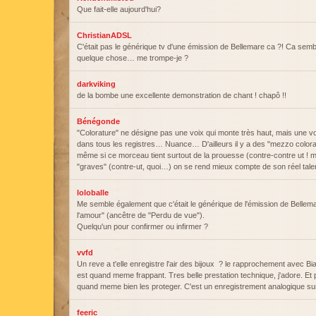
Que fait-elle aujourd'hui?
ChristianADSL
C'était pas le générique tv d'une émission de Bellemare ca ?! Ca semb
quelque chose… me trompe-je ?
darkviking
de la bombe une excellente demonstration de chant ! chapô !!
Bénégonde
"Colorature" ne désigne pas une voix qui monte très haut, mais une voi
dans tous les registres… Nuance… D'ailleurs il y a des "mezzo color
même si ce morceau tient surtout de la prouesse (contre-contre ut ! 
"graves" (contre-ut, quoi…) on se rend mieux compte de son réel talen
loloballe
Me semble également que c'était le générique de l'émission de Belle
l'amour" (ancêtre de "Perdu de vue").
Quelqu'un pour confirmer ou infirmer ?
vvfd
Un reve a t'elle enregistre l'air des bijoux ? le rapprochement avec B
est quand meme frappant. Tres belle prestation technique, j'adore. Et p
quand meme bien les proteger. C'est un enregistrement analogique sur
feeric