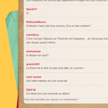
Les coauteurs ne sont-ils pas également à l'origine du Pop Concerto 
Djanik77
Si
.
RefluentMistou
Si Mariah Carey fait cinq octaves, Eve en fait combien?
candyboy
C'est vrai que l'allusion au Thérémin est frappante… je crierai pas à la 
des doutes quand même.
whitewhale
le disque est rayé?
gisele1403
La Reine de la Nuit n'a plus qu'à aller se coucher !
matt tracker
très belle imitation de scie musicale
Djéd'ail
On dirait une scie musicale au début!
Il faut être identifié pour ajouter un commentaire !