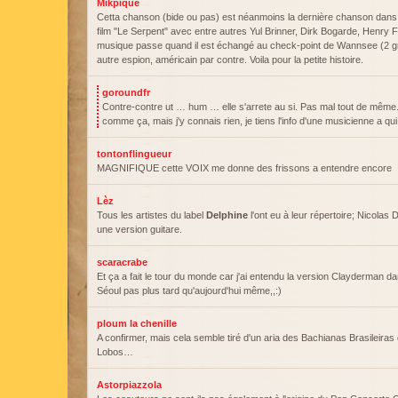
Mikpique
Cetta chanson (bide ou pas) est néanmoins la dernière chanson dans 
film "Le Serpent" avec entre autres Yul Brinner, Dirk Bogarde, Henry 
musique passe quand il est échangé au check-point de Wannsee (2 gr
autre espion, américain par contre. Voila pour la petite histoire.
goroundfr
Contre-contre ut … hum … elle s'arrete au si. Pas mal tout de même. 
comme ça, mais j'y connais rien, je tiens l'info d'une musicienne a qui 
tontonflingueur
MAGNIFIQUE cette VOIX me donne des frissons a entendre encore
Lèz
Tous les artistes du label
Delphine
l'ont eu à leur répertoire; Nicolas D
une version guitare.
scaracrabe
Et ça a fait le tour du monde car j'ai entendu la version Clayderman da
Séoul pas plus tard qu'aujourd'hui même,,:)
ploum la chenille
A confirmer, mais cela semble tiré d'un aria des Bachianas Brasileiras d
Lobos…
Astorpiazzola