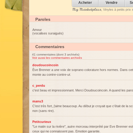
Acheter
Vendre
S
My Marketplace
, Vinyles à petits pri
Paroles
Amour
(vocalises suraiguës)
Commentaires
41 commentaires (dont 3 archivés)
Voir aussi les commentaires archivés
doudoucoincoin
Ève Brenner a une voix de soprano colorature hors normes. Dans cet
monte au contre-contre-
ut
.
c_perdu
c'est beau et impressionnant. Merci Doudoucoincoin. A quand les paro
manu3
C'est très fort, j'aime beaucoup. Au début je croyait que c'était de la 
non (sans rire).
Petitcurieux
"Le matin sur la rivière", autre morceau interprété par Eve Brenner es
ceux qui ne connaissent pas. Emotion garantie.