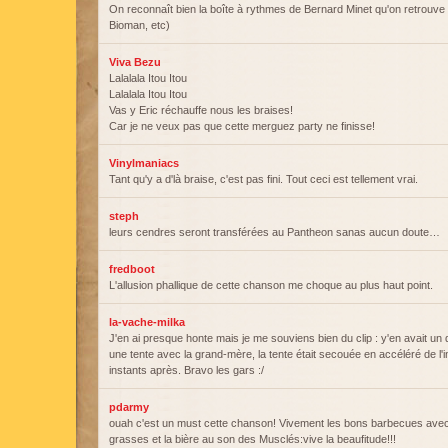
On reconnaît bien la boîte à rythmes de Bernard Minet qu'on retrouv
Bioman, etc)
Viva Bezu
Lalalala Itou Itou
Lalalala Itou Itou
Vas y Eric réchauffe nous les braises!
Car je ne veux pas que cette merguez party ne finisse!
Vinylmaniacs
Tant qu'y a d'là braise, c'est pas fini. Tout ceci est tellement vrai.
steph
leurs cendres seront transférées au Pantheon sanas aucun doute…
fredboot
L'allusion phallique de cette chanson me choque au plus haut point.
la-vache-milka
J'en ai presque honte mais je me souviens bien du clip : y'en avait un 
une tente avec la grand-mère, la tente était secouée en accéléré de l'in
instants après. Bravo les gars :/
pdarmy
ouah c'est un must cette chanson! Vivement les bons barbecues ave
grasses et la bière au son des Musclés:vive la beaufitude!!!