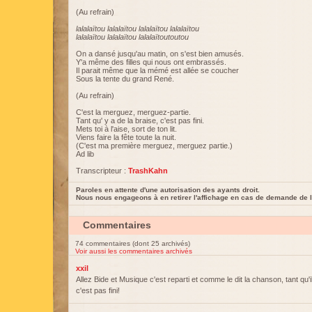
(Au refrain)
lalalaïtou lalalaïtou lalalaïtou lalalaïtou
lalalaïtou lalalaïtou lalalaïtoutoutou
On a dansé jusqu'au matin, on s'est bien amusés.
Y'a même des filles qui nous ont embrassés.
Il parait même que la mémé est allée se coucher
Sous la tente du grand René.
(Au refrain)
C'est la merguez, merguez-partie.
Tant qu' y a de la braise, c'est pas fini.
Mets toi à l'aise, sort de ton lit.
Viens faire la fête toute la nuit.
(C'est ma première merguez, merguez partie.)
Ad lib
Transcripteur :
TrashKahn
Paroles en attente d'une autorisation des ayants droit.
Nous nous engageons à en retirer l'affichage en cas de demande de l
Commentaires
74 commentaires (dont 25 archivés)
Voir aussi les commentaires archivés
xxil
Allez Bide et Musique c'est reparti et comme le dit la chanson, tant qu'il
c'est pas fini!