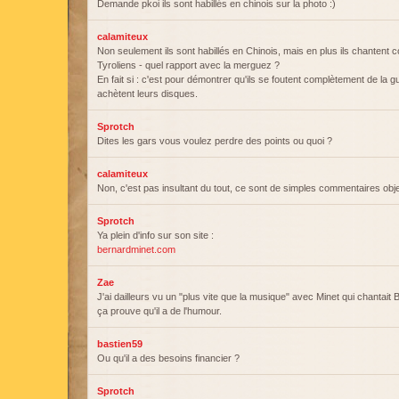
Demande pkoi ils sont habillés en chinois sur la photo :)
calamiteux
Non seulement ils sont habillés en Chinois, mais en plus ils chantent
Tyroliens - quel rapport avec la merguez ?
En fait si : c'est pour démontrer qu'ils se foutent complètement de la 
achètent leurs disques.
Sprotch
Dites les gars vous voulez perdre des points ou quoi ?
calamiteux
Non, c'est pas insultant du tout, ce sont de simples commentaires obje
Sprotch
Ya plein d'info sur son site :
bernardminet.com
Zae
J'ai dailleurs vu un "plus vite que la musique" avec Minet qui chantai
ça prouve qu'il a de l'humour.
bastien59
Ou qu'il a des besoins financier ?
Sprotch