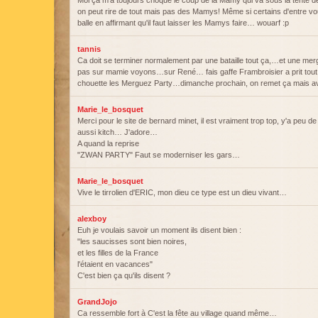
Moi ça m'a toujours choqué le coup de la Mamy qui va sous la tente
on peut rire de tout mais pas des Mamys! Même si certains d'entre vou
balle en affirmant qu'il faut laisser les Mamys faire… wouarf :p
tannis
Ca doit se terminer normalement par une bataille tout ça,…et une m
pas sur mamie voyons…sur René… fais gaffe Frambroisier a prit tout 
chouette les Merguez Party…dimanche prochain, on remet ça mais a
Marie_le_bosquet
Merci pour le site de bernard minet, il est vraiment trop top, y'a peu de
aussi kitch… J'adore…
A quand la reprise
"ZWAN PARTY" Faut se moderniser les gars…
Marie_le_bosquet
Vive le tirrolien d'ERIC, mon dieu ce type est un dieu vivant…
alexboy
Euh je voulais savoir un moment ils disent bien :
"les saucisses sont bien noires,
et les filles de la France
l'étaient en vacances"
C'est bien ça qu'ils disent ?
GrandJojo
Ca ressemble fort à C'est la fête au village quand même…