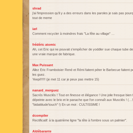
shrad
j'ai l'impression qu'il y a des erreurs dans les paroles je sais pas pou
tout de meme
iarl
Comment recycler à moindres frais "La fête au village" …
frédéric atomic
Ah, cet Eric qui ne pouvait s'empêcher de yoddler sue chaque tube d
une vraie marque de fabrique.
Max Puissant
Allez Eric Framboisier René et Rémi faitent péter le Barbecue faitent p
les guez.
Yeepi!!!!!! (je met 11 car je peux pas mettre 15)
nanard_merguez
Sacrés Musclés ! Tout en finesse et élégance ! Une jolie fresque bien 
dépeinte avec le brio et le panache que l'on connaît aux Musclés ! (…
"bidattitude'touch" !) En un mot : CULTISSIME !
dcompiler
Rectificatif: à la quatrième ligne "la tête à l'ombre sous un palmier".
Aldébarante