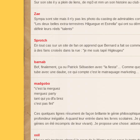
Sur son site il y a plein de liens, de mp3 et mm un son histoire au club
Zae
Sympa sont site mais il n'y pas les photo du casting de admirables
"Les deux belles extra-terrestres Hilguegue et Estrella" qui ont su dém
définir leurs réels "talents"
Sprotch
En tout cas sur un site de fan on apprend que Bernard a fait se comm
à des fans croisés dans la rue : "je me suis tapé Higleugeu"
barnab
Bof, finalement, ça ou Patrick Sébastien avec "la fiesta"… Comme quoi
tube avec une daube, ce qui compte c'est le matraquage marketing…
madgobo
"c'est la merguez
merguez party
tant qui ya dl'a brez
c'est pas fini"
Ces quelques lignes résument de façon brillante le génie philosophiqu
profondeur inégalée. A quand leur entrée dans les livres scolaires. Je
génies on été incompris de leur vivant). Je propose une chose: aidons-l
xxil