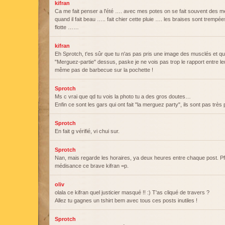
kifran
Ca me fait penser a l'été …. avec mes potes on se fait souvent des m
quand il fait beau ….. fait chier cette pluie …. les braises sont trempé
flotte ……
kifran
Eh Sprotch, t'es sûr que tu n'as pas pris une image des musclés et qu
"Merguez-partie" dessus, paske je ne vois pas trop le rapport entre le
même pas de barbecue sur la pochette !
Sprotch
Ms c vrai que qd tu vois la photo tu a des gros doutes…
Enfin ce sont les gars qui ont fait "la merguez party", ils sont pas très 
Sprotch
En fait g vérifié, vi chui sur.
Sprotch
Nan, mais regarde les horaires, ya deux heures entre chaque post. Pff
médisance ce brave kifran =p.
oliv
olala ce kifran quel justicier masqué !! :) T'as cliqué de travers ?
Allez tu gagnes un tshirt bem avec tous ces posts inutiles !
Sprotch