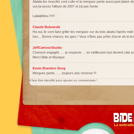
Alalala les musclés sont culte et la merguez partie aussi,quel plaisir de
oui j'ai assez l'album de 2007 et j'ai pas honte.
Lalalalhitou !!!!!!
Claude Bukowski
Ha oui, ils vont faire griller les merguez sur du bois abattu l'après-mi
heu… Bonne chance, les gars ! Vous n'êtes pas prêts d'avoir de la br
JeffCartoonStudio
Chanson engagée …. je respecte … en vieillissant tout devient clair po
Merci Bide et Musique
Kevin Brandon Song
Merguez partie…….toujours pas revenue !!!
Il faut être identifié pour ajouter un commentaire !