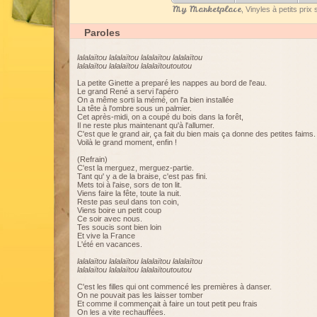
My Marketplace
, Vinyles à petits pri
Paroles
lalalaïtou lalalaïtou lalalaïtou lalalaïtou
lalalaïtou lalalaïtou lalalaïtoutoutou
La petite Ginette a preparé les nappes au bord de l'eau.
Le grand René a servi l'apéro
On a même sorti la mémé, on l'a bien installée
La tête à l'ombre sous un palmier.
Cet après-midi, on a coupé du bois dans la forêt,
Il ne reste plus maintenant qu'à l'allumer.
C'est que le grand air, ça fait du bien mais ça donne des petites faims.
Voilà le grand moment, enfin !
(Refrain)
C'est la merguez, merguez-partie.
Tant qu' y a de la braise, c'est pas fini.
Mets toi à l'aise, sors de ton lit.
Viens faire la fête, toute la nuit.
Reste pas seul dans ton coin,
Viens boire un petit coup
Ce soir avec nous.
Tes soucis sont bien loin
Et vive la France
L'été en vacances.
lalalaïtou lalalaïtou lalalaïtou lalalaïtou
lalalaïtou lalalaïtou lalalaïtoutoutou
C'est les filles qui ont commencé les premières à danser.
On ne pouvait pas les laisser tomber
Et comme il commençait à faire un tout petit peu frais
On les a vite rechauffées.