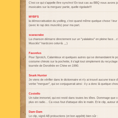
C'est ce qui s'appelle être synchro! En tout cas au BBQ nous avons 
musicales sur la merguez partie, quelle rigolade!!!
MYBFS
la démocratisation du yodling, c'est quand même quelque chose ! leur
(avec le rap des musclés) pour ma part.
scaracrabe
La chanson démarre directement sur un "yalalaitou" en pleine face…c'
Musclés" hardcore celui-là. ,,:)
Fauvelus
Pour Sprotch, Calamiteux et quelques autres qui se demandaient le p
costume chinois sur la pochette, il s'agit tout simplement du recyclage
tournée de Dorothée en Chine en 1990.
Snark Hunter
Je viens de vérifier dans le dictionnaire et n'y ai trouvé aucune trace
verbe "merguer", qui se conjuguerait ainsi : il y a donc là quelque cho
Costello
Un tube immortel, qui est resté dans toutes les têtes. Dommage que c
plus en radio… Ca vous fout d'attaque dès le matin. Et le clip, autour 
Dam-Dam
Le clip, signé AB prdouctions (et bon appétit) bien sûr :