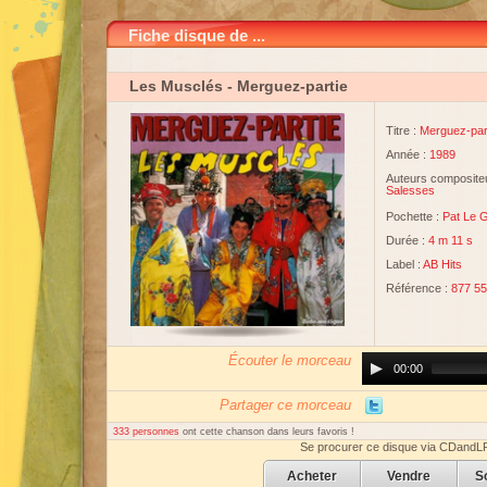
Fiche disque de ...
Les Musclés
- Merguez-partie
Titre :
Merguez-par
Année :
1989
Auteurs compositeu
Salesses
Pochette :
Pat Le 
Durée :
4 m 11 s
Label :
AB Hits
Référence :
877 55
Écouter le morceau
Audio
00:00
Player
Partager ce morceau
333 personnes
ont cette chanson dans leurs favoris !
Se procurer ce disque via CDandL
Acheter
Vendre
S