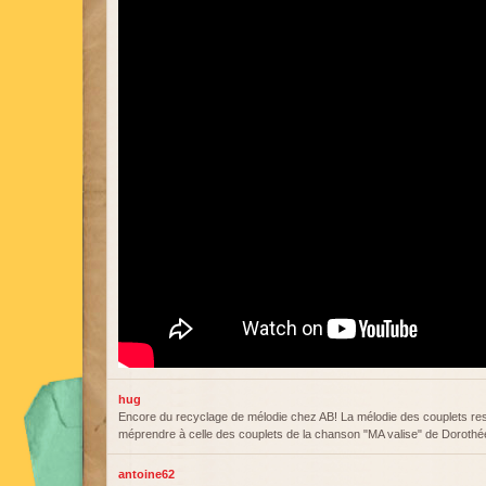
hug
Encore du recyclage de mélodie chez AB! La mélodie des couplets re
méprendre à celle des couplets de la chanson "MA valise" de Dorothé
antoine62