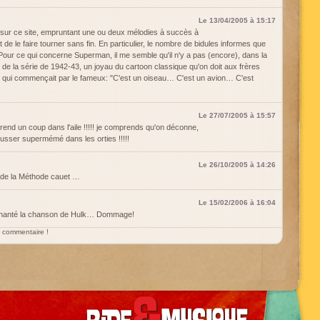
Le 13/04/2005 à 15:17
sur ce site, empruntant une ou deux mélodies à succès à
 de le faire tourner sans fin. En particulier, le nombre de bidules informes que
 Pour ce qui concerne Superman, il me semble qu'il n'y a pas (encore), dans la
de la série de 1942-43, un joyau du cartoon classique qu'on doit aux frères
que qui commençait par le fameux: "C'est un oiseau… C'est un avion… C'est
Le 27/07/2005 à 15:57
end un coup dans l'aile !!!!! je comprends qu'on déconne,
usser supermémé dans les orties !!!!!
Le 26/10/2005 à 14:26
 de la Méthode cauet …
Le 15/02/2006 à 16:04
 chanté la chanson de Hulk… Dommage!
un commentaire !