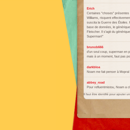
Erich
Certaines "choses" présentes 
Williams, risquent effectivement
suscita la Guerre des Étoiles.
base de données, le générique 
Fleischer. Il s'agit du généri
Superman!"
brunob666
d'un seul coup, superman en pr
mais à un moment, faut pas po
darkbloa
Noam me fait penser à Mopral
abbey_road
Pour refluentmistou, Noam a
Il faut être identifié pour ajouter 