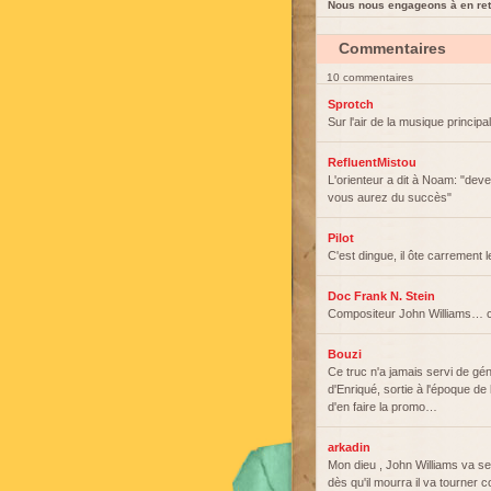
Nous nous engageons à en reti
Commentaires
10 commentaires
Sprotch
Sur l'air de la musique principal
RefluentMistou
L'orienteur a dit à Noam: "dev
vous aurez du succès"
Pilot
C'est dingue, il ôte carrement 
Doc Frank N. Stein
Compositeur John Williams… c
Bouzi
Ce truc n'a jamais servi de gé
d'Enriqué, sortie à l'époque de
d'en faire la promo…
arkadin
Mon dieu , John Williams va se
dès qu'il mourra il va tourner 