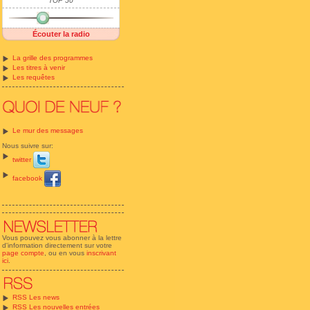
TOP 50
Écouter la radio
La grille des programmes
Les titres à venir
Les requêtes
Le mur des messages
Nous suivre sur:
twitter
facebook
Vous pouvez vous abonner à la lettre
d'information directement sur votre
page compte
, ou en vous
inscrivant
ici
.
RSS Les news
RSS Les nouvelles entrées