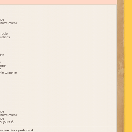
uge
notre avenir
croule
 retiens
rien
n
rame
ge
 le tonnerre
uge
notre avenir
uge
oujours là
sation des ayants droit.