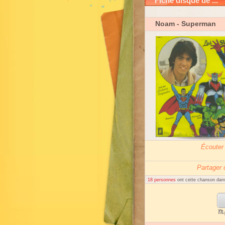
Fiche disque de ...
Noam
- Superman
Écouter
Partager
18 personnes
ont cette chanson dans
My