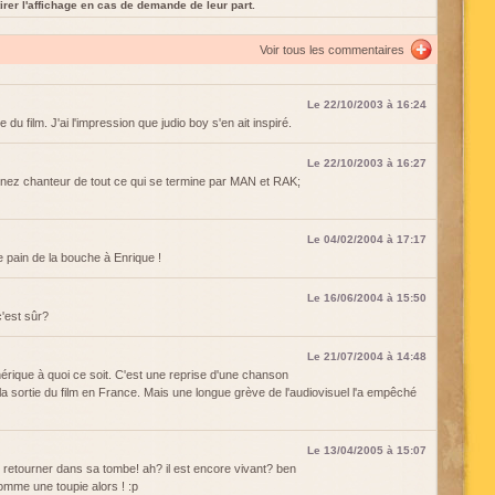
rer l'affichage en cas de demande de leur part.
Voir tous les commentaires
Le 22/10/2003 à 16:24
e du film. J'ai l'impression que judio boy s'en ait inspiré.
Le 22/10/2003 à 16:27
enez chanteur de tout ce qui se termine par MAN et RAK;
Le 04/02/2004 à 17:17
le pain de la bouche à Enrique !
Le 16/06/2004 à 15:50
'est sûr?
Le 21/07/2004 à 14:48
nérique à quoi ce soit. C'est une reprise d'une chanson
 la sortie du film en France. Mais une longue grève de l'audiovisuel l'a empêché
Le 13/04/2005 à 15:07
 retourner dans sa tombe! ah? il est encore vivant? ben
comme une toupie alors ! :p