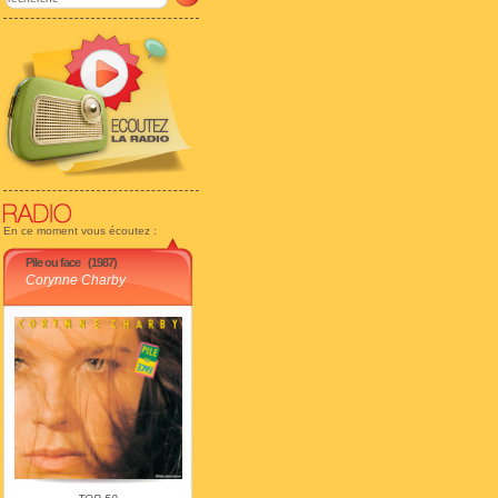
En ce moment vous écoutez :
Pile ou face
(1987)
Corynne Charby