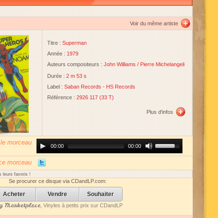
Voir du même artiste
Titre :
Superman
Année :
1979
Auteurs compositeurs :
John Williams
/
Pierre Michelangeli
Durée :
2 m 53 s
Label :
Saban Records
-
HS Records
Référence :
2926 117 (33 T)
Plus d'infos
 le morceau
Audio
Use
00:00
00:00
Player
Up/Down
Arrow
keys
 ce morceau
to
increase
 leurs favoris !
or
Se procurer ce disque via CDandLP.com:
decrease
volume.
Acheter
Vendre
Souhaiter
 Marketplace
, Vinyles à petits prix sur CDandLP