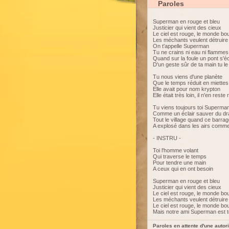
Paroles
Superman en rouge et bleu
Justicier qui vient des cieux
Le ciel est rouge, le monde bo
Les méchants veulent détruire 
On t'appelle Superman
Tu ne crains ni eau ni flammes
Quand sur la foule un pont s'é
D'un geste sûr de ta main tu le
Tu nous viens d'une planète
Que le temps réduit en miettes
Elle avait pour nom krypton
Elle était très loin, il n'en reste 
Tu viens toujours toi Superma
Comme un éclair sauver du d
Tout le village quand ce barra
A explosé dans les airs comme
- INSTRU -
Toi l'homme volant
Qui traverse le temps
Pour tendre une main
A ceux qui en ont besoin
Superman en rouge et bleu
Justicier qui vient des cieux
Le ciel est rouge, le monde bo
Les méchants veulent détruire 
Le ciel est rouge, le monde bo
Mais notre ami Superman est t
Paroles en attente d'une autori