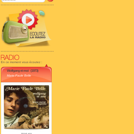
En ce moment vous écoutez :
Wolfgang et moi
(1973)
Marie-Paule Belle