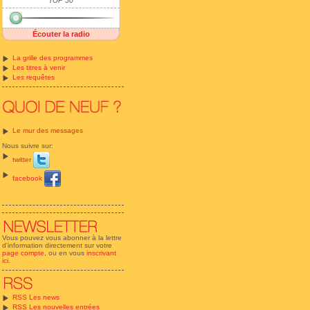
TOP 50
Écouter la radio
La grille des programmes
Les titres à venir
Les requêtes
Le mur des messages
Nous suivre sur:
twitter
facebook
Vous pouvez vous abonner à la lettre
d'information directement sur votre
page compte
, ou en vous
inscrivant
ici
.
RSS Les news
RSS Les nouvelles entrées