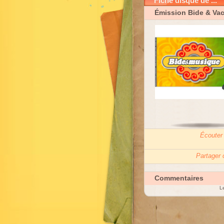
Fiche disque de ...
Émission Bide & Va
Écouter
Partager
Commentaires
Le