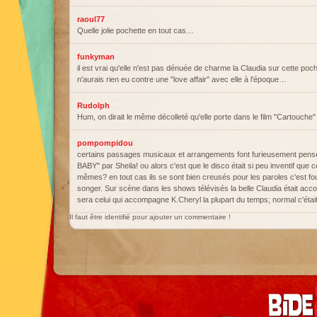
raoul77
Quelle jolie pochette en tout cas…
funkyman
il est vrai qu'elle n'est pas dénuée de charme la Claudia sur cette poc
n'aurais rien eu contre une "love affair" avec elle à l'époque…
Rudolph
Hum, on dirait le même décolleté qu'elle porte dans le film "Cartouche" 
pompompidou
certains passages musicaux et arrangements font furieusement pen
BABY" par Sheila! ou alors c'est que le disco était si peu inventif que 
mêmes? en tout cas ils se sont bien creusés pour les paroles c'est fou
songer. Sur scène dans les shows télévisés la belle Claudia était ac
sera celui qui accompagne K.Cheryl la plupart du temps; normal c'étai
Il faut être identifié pour ajouter un commentaire !