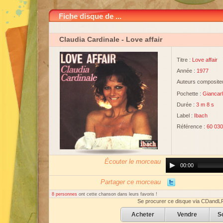
Fiche disque de ...
Claudia Cardinale
- Love affair
Titre :
Love affair
Année :
1977
Auteurs compositeu
Pochette :
Giancarl
Durée :
3 m 8 s
Label :
Ibach
Référence :
60 030
Écouter le morceau
Audio
00:00
Player
Partager ce morceau
8 personnes
ont cette chanson dans leurs favoris !
Se procurer ce disque via CDandL
Acheter
Vendre
S