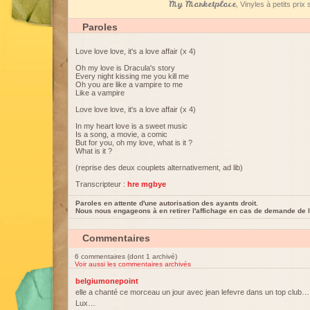
My Marketplace
, Vinyles à petits pri
Paroles
Love love love, it's a love affair (x 4)
Oh my love is Dracula's story
Every night kissing me you kill me
Oh you are like a vampire to me
Like a vampire
Love love love, it's a love affair (x 4)
In my heart love is a sweet music
Is a song, a movie, a comic
But for you, oh my love, what is it ?
What is it ?
(reprise des deux couplets alternativement, ad lib)
Transcripteur :
hre mgbye
Paroles en attente d'une autorisation des ayants droit.
Nous nous engageons à en retirer l'affichage en cas de demande de l
Commentaires
6 commentaires (dont 1 archivé)
Voir aussi les commentaires archivés
belgiumonepoint
elle a chanté ce morceau un jour avec jean lefevre dans un top club
Lux…