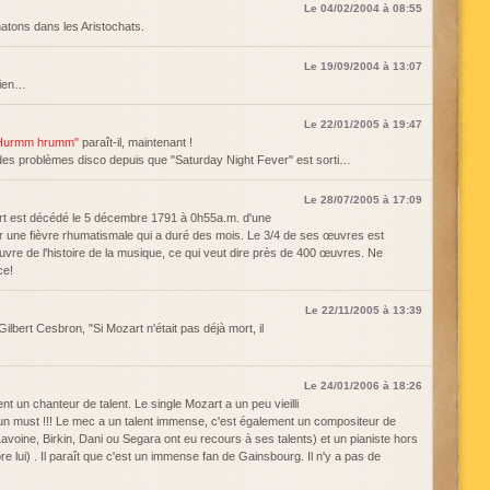
Le 04/02/2004 à 08:55
chatons dans les Aristochats.
Le 19/09/2004 à 13:07
hien…
Le 22/01/2005 à 19:47
Hurmm hrumm"
paraît-il, maintenant !
 des problèmes disco depuis que "Saturday Night Fever" est sorti…
Le 28/07/2005 à 17:09
rt est décédé le 5 décembre 1791 à 0h55a.m. d'une
r une fièvre rhumatismale qui a duré des mois. Le 3/4 de ses œuvres est
re de l'histoire de la musique, ce qui veut dire près de 400 œuvres. Ne
ce!
Le 22/11/2005 à 13:39
Gilbert Cesbron, "Si Mozart n'était pas déjà mort, il
Le 24/01/2006 à 18:26
ent un chanteur de talent. Le single Mozart a un peu vieilli
un must !!! Le mec a un talent immense, c'est également un compositeur de
avoine, Birkin, Dani ou Segara ont eu recours à ses talents) et un pianiste hors
re lui) . Il paraît que c'est un immense fan de Gainsbourg. Il n'y a pas de