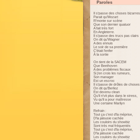
Paroles
Il s'passe des choses bizarres
Parait qu'Mozart
R'monte sur scène
Que son dernier quatuor
A fait très fort
En Angleterre.
Il s'passe des trucs pas clairs
On dit qu'Wagner
A des ennuis
Le soir de sa première
C'était l'enfer
À la sortie
On tient de la SACEM
Que Beethoven
A des problèmes fiscaux
Si j'en crois les rumeurs,
Son manager
Est un escroc
Il s'passe de drôles de choses
On dit qu'Berlioz
Est devenu clean
Qu'il n'vit plus dans le stress,
Vu qu'il a pour maîtresse
Une certaine Marilyn
Refrain :
Tout ça c'est d'la méprise,
D'la jalousie cachée
Les couloirs du showbiz
Sont très mal fréquentés
Tout ça c'est d'la méprise,
D'la jalousie cachée
Les couloirs du showbiz