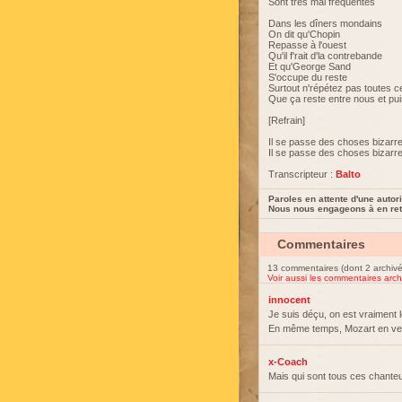
Sont très mal fréquentés
Dans les dîners mondains
On dit qu'Chopin
Repasse à l'ouest
Qu'il f'rait d'la contrebande
Et qu'George Sand
S'occupe du reste
Surtout n'répétez pas toutes c
Que ça reste entre nous et puis
[Refrain]
Il se passe des choses bizarr
Il se passe des choses bizarr
Transcripteur :
Balto
Paroles en attente d'une autori
Nous nous engageons à en reti
Commentaires
13 commentaires (dont 2 archivé
Voir aussi les commentaires arch
innocent
Je suis déçu, on est vraiment l
En même temps, Mozart en vers
x-Coach
Mais qui sont tous ces chanteur