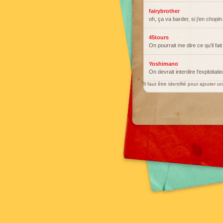
fairybrother
oh, ça va barder, si j'en chopi
45tours
On pourrait me dire ce qu'il fa
Yoshimano
On devrait interdire l'exploit
Il faut être identifié pour ajouter 