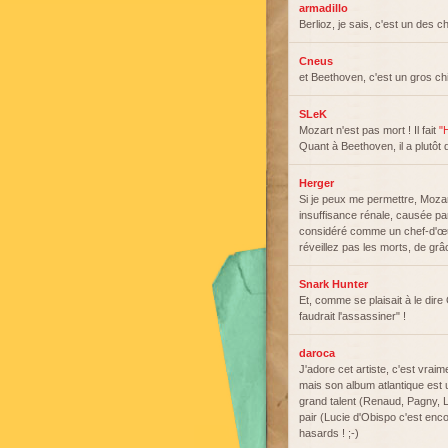
armadillo
Berlioz, je sais, c'est un des 
Cneus
et Beethoven, c'est un gros c
SLeK
Mozart n'est pas mort ! Il fait
"
Quant à Beethoven, il a plutôt
Herger
Si je peux me permettre, Moza
insuffisance rénale, causée pa
considéré comme un chef-d'œuv
réveillez pas les morts, de grâ
Snark Hunter
Et, comme se plaisait à le dire 
faudrait l'assassiner" !
daroca
J'adore cet artiste, c'est vraim
mais son album atlantique est 
grand talent (Renaud, Pagny, L
pair (Lucie d'Obispo c'est enco
hasards ! ;-)