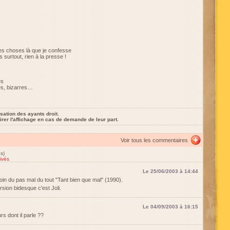
es choses là que je confesse
 surtout, rien à la presse !
es
es, bizarres…
sation des ayants droit.
rer l'affichage en cas de demande de leur part.
Voir tous les commentaires
s)
ivés
Le 25/06/2003 à 14:44
oin du pas mal du tout "Tant bien que mal" (1990).
ion bidesque c'est Joli.
Le 04/09/2003 à 16:15
s dont il parle ??