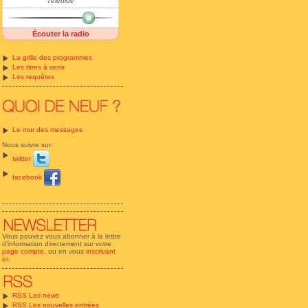
Télébide
Écouter la radio
La grille des programmes
Les titres à venir
Les requêtes
Le mur des messages
Nous suivre sur:
twitter
facebook
Vous pouvez vous abonner à la lettre
d'information directement sur votre
page compte
, ou en vous
inscrivant
ici
.
RSS Les news
RSS Les nouvelles entrées