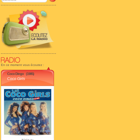
En ce moment vous écoutez :
Coco Dingo
(1985)
Coco Girls