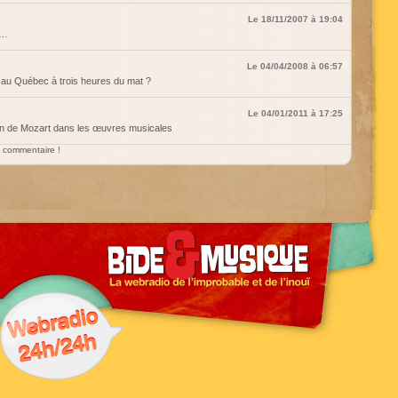
Le 18/11/2007 à 19:04
n…
Le 04/04/2008 à 06:57
it au Québec à trois heures du mat ?
Le 04/01/2011 à 17:25
ation de Mozart dans les œuvres musicales
un commentaire !