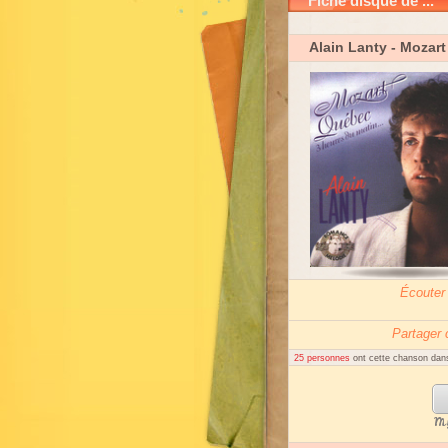
Fiche disque de ...
Alain Lanty
- Mozart
Écouter
Partager
25 personnes
ont cette chanson dans
My