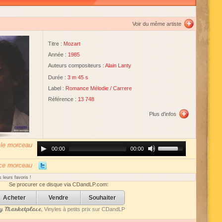
Voir du même artiste
Titre :
Mozart
Année :
1985
Auteurs compositeurs :
Alain Lanty
Durée :
3 m 45 s
Label :
Romance Mélodie
/
Carrere
Référence :
13 748
Plus d'infos
 le morceau
Audio
Use
00:00
00:00
Player
Up/Down
Arrow
keys
 ce morceau
to
increase
 leurs favoris !
or
Se procurer ce disque via CDandLP.com:
decrease
volume.
Acheter
Vendre
Souhaiter
 Marketplace
, Vinyles à petits prix sur CDandLP