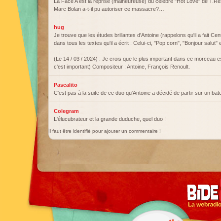
La Face A est la reprise (malheureuse) du célèbre "Hot Love" de T.
Marc Bolan a-t-il pu autoriser ce massacre?…
hug
Je trouve que les études brillantes d'Antoine (rappelons qu'il a fait Cen
dans tous les textes qu'il a écrit : Celui-ci, "Pop corn", "Bonjour salut" 
(Le 14 / 03 / 2024) : Je crois que le plus important dans ce morceau est
c'est important) Compositeur : Antoine, François Renoult.
Pascalito
C'est pas à la suite de ce duo qu'Antoine a décidé de partir sur un b
Colegram
L'élucubrateur et la grande duduche, quel duo !
Il faut être identifié pour ajouter un commentaire !