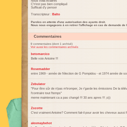
Nous voilà éclairés
C'n'est pas bien compliqué
Suffisait d'y penser
Transcripteur :
Balto
Paroles en attente d'une autorisation des ayants droit.
Nous nous engageons à en retirer l'affichage en cas de demande de l
Commentaires
9 commentaires (dont 1 archivé)
Voir aussi les commentaires archivés
betomarcico
Belle voix Antoine !!!
Rosemadder
entre 1969 - année de l'élection de G Pompidou - et 1974 année de s
Zebulator
"Pour être sûr de n'pas m'tromper, Je r'garde les émissions De la télévi
l'contraire tout l'temps"
meme maintenant ca a pas changé !!! 30 ans apres !!! ;o))
Zozotte
C'est vraiment Antoine? Comment fait-il pour avoir les cheveux aussi 
alexmaybehot