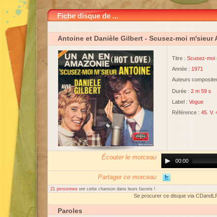
Fiche disque de ...
Antoine et Danièle Gilbert
- Scusez-moi m'sieur 
Titre :
Scusez-moi m
Année :
1971
Auteurs compositeu
Durée :
2 m 59 s
Label :
Vogue
Référence :
45. V.
Écouter le morceau
Audio
00:00
Player
Partager ce morceau
21 personnes
ont cette chanson dans leurs favoris !
Se procurer ce disque via CDandL
Paroles