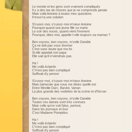
Le monde et les gens sont vraiment compliqués
Il y a des tas de choses que je ne comprends jamais
Mais voilà Antoine à toutes mes questions
Il trouv'ra une solution
S'cusez-moi, s'cusez-moi m'sieur Antoine
Pourquoi quand une jeune fille se marie
Le soir des noces, quand vient l'moment
Pourquoi, dites-moi, appelle-t-elle toujours sa maman ?
Ben voyons, ben voyons, m'zelle Danièle
Ça ne doit pas vous étonner
C'est sans doute que ma foi
Si elle appelait son papa
Elle sait qu'il n'viendrais pas
Ha !
Me voilà éclairée
C'n'est pas bien compliqué
Suffisait d'y penser
S'cusez-moi, s'cusez-moi m'sieur Antoine
Mais j'aimerais que vous me disiez quelle est
Entre Mireille Darc, Bardot, Vartan
La plus grande des vedettes de la scène et d'l'écran
Ben voyons, ben voyons, m'zelle Danièle
Toutes ces dames sont très connues
Mais celle qu'on voit l'plus, partout,
Dans les journaux et tout
C'est Madame Pompidou
Ha !
Me voilà éclairée
C'n'est pas bien compliqué
Suffisait d'y penser