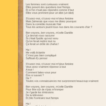
Les femmes sont curieuses vraiment
Elles posent des questions tout l'temps
Et si l'on n'sait pas répondre comme il faut
Elles vous prennent pour un idiot (un idiot)
S'cusez-moi, s'cusez-moi m'sieur Antoine
Mais j'aimerais que vous me disiez pourquoi
Dans la comédie musicale Hair
Tous les acteurs jouent tous nus dans les courants d'air ?
Ben voyons, ben voyons, m'zelle Danièle
Ça devrait vous rassurer
Si c'était l'public qui est venu
Qu'on ferait mettre tout nu
Ça ferait un drôle de chahut !
Ha !
Me voilà éclairée
C'n'est pas bien compliqué
Suffisait d'y penser
S'cusez-moi, s'cusez-moi m'sieur Antoine
Vous avez vraiment réponse à tout
A tout !
Comment faites-vous pour
Etre si savant ?
Ha ?
Toutes vos connaissances me surprennent beaucoup vraiment
Ben voyons, ben voyons, m'zelle Danièle
Pour être sûr de n'pas m'tromper
Je r'garde les émissions
De la télévision
Et j'dis l'contraire tout l'temps
Ha !