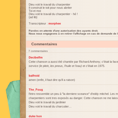
Dieu voit le travail du charpentier
Il construit le toit pour nous abriter
Toi et moi
Dieu voit le travail du charpentier - hé !
{ad lib}
Transcripteur :
morphee
Paroles en attente d'une autorisation des ayants droit.
Nous nous engageons à en retirer l'affichage en cas de demande de l
Commentaires
7 commentaires
Decibelfm
Cette chanson a aussi été chantée par Richard Anthony; c'était la fac
service (le plein, les pneus, l'huile et l'eau)
et c'était en 1975.
balfroid
amen (enfin, il faut dire qu'il a raison)
The_Foug
l'intro ressemble un peu à "la derniere sceance" d'eddy mitchel. Les 
charpentiers sont tres exposés au danger. Cette chanson ne me laisse 
Dieu voit le travail du jardinier
Dieu voit le travail du charcutier…
duke hon