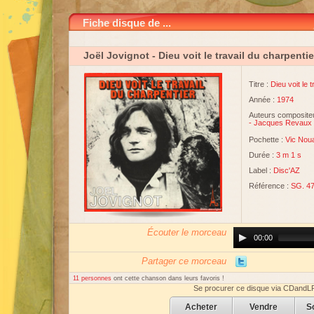
Fiche disque de ...
Joël Jovignot
- Dieu voit le travail du charpentie
Titre :
Dieu voit le 
Année :
1974
Auteurs compositeu
-
Jacques Revaux
Pochette :
Vic Nou
Durée :
3 m 1 s
Label :
Disc'AZ
Référence :
SG. 4
Écouter le morceau
Audio
00:00
Player
Partager ce morceau
11 personnes
ont cette chanson dans leurs favoris !
Se procurer ce disque via CDandL
Acheter
Vendre
S