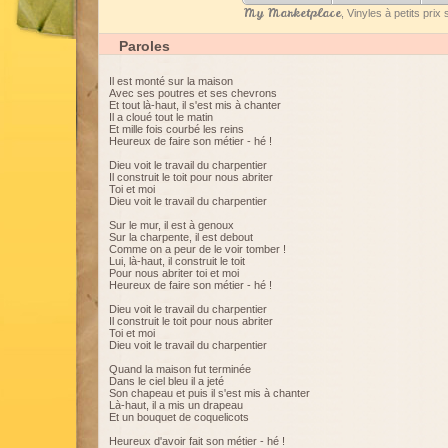
My Marketplace
, Vinyles à petits pri
Paroles
Il est monté sur la maison
Avec ses poutres et ses chevrons
Et tout là-haut, il s'est mis à chanter
Il a cloué tout le matin
Et mille fois courbé les reins
Heureux de faire son métier - hé !
Dieu voit le travail du charpentier
Il construit le toit pour nous abriter
Toi et moi
Dieu voit le travail du charpentier
Sur le mur, il est à genoux
Sur la charpente, il est debout
Comme on a peur de le voir tomber !
Lui, là-haut, il construit le toit
Pour nous abriter toi et moi
Heureux de faire son métier - hé !
Dieu voit le travail du charpentier
Il construit le toit pour nous abriter
Toi et moi
Dieu voit le travail du charpentier
Quand la maison fut terminée
Dans le ciel bleu il a jeté
Son chapeau et puis il s'est mis à chanter
Là-haut, il a mis un drapeau
Et un bouquet de coquelicots
Heureux d'avoir fait son métier - hé !