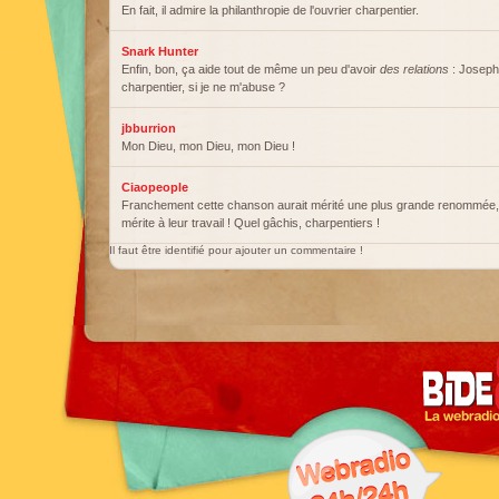
En fait, il admire la philanthropie de l'ouvrier charpentier.
Snark Hunter
Enfin, bon, ça aide tout de même un peu d'avoir
des relations
: Joseph 
charpentier, si je ne m'abuse ?
jbburrion
Mon Dieu, mon Dieu, mon Dieu !
Ciaopeople
Franchement cette chanson aurait mérité une plus grande renommée,
mérite à leur travail ! Quel gâchis, charpentiers !
Il faut être identifié pour ajouter un commentaire !