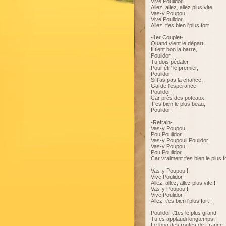
Vive Poulidor,
Allez, allez, allez plus vite
Vas-y Poupou,
Vive Poulidor,
Allez, t'es bien l'plus fort.
-1er Couplet-
Quand vient le départ
Il tient bon la barre,
Poulidor.
Tu dois pédaler,
Pour êtr' le premier,
Poulidor.
Si t'as pas la chance,
Garde l'espérance,
Poulidor.
Car près des poteaux,
T'es bien le plus beau,
Poulidor.
-Refrain-
Vas-y Poupou,
Pou Poulidor,
Vas-y Poupouli Poulidor.
Vas-y Poupou,
Pou Poulidor,
Car vraiment t'es bien le plus fo
Vas-y Poupou !
Vive Poulidor !
Allez, allez, allez plus vite !
Vas-y Poupou !
Vive Poulidor !
Allez, t'es bien l'plus fort !
Poulidor t'1es le plus grand,
Tu es applaudi longtemps,
Le long des routes de France,