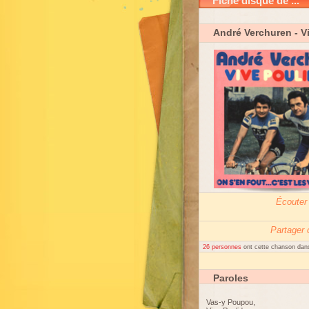
Fiche disque de ...
André Verchuren
- V
Écouter
Partager
26 personnes
ont cette chanson dans
Paroles
Vas-y Poupou,