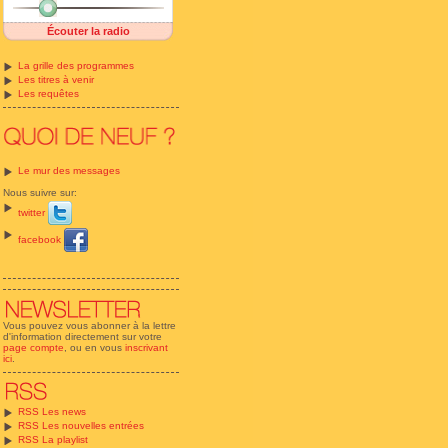
Écouter la radio
La grille des programmes
Les titres à venir
Les requêtes
Le mur des messages
Nous suivre sur:
twitter
facebook
Vous pouvez vous abonner à la lettre
d'information directement sur votre
page compte
, ou en vous
inscrivant
ici
.
RSS Les news
RSS Les nouvelles entrées
RSS La playlist