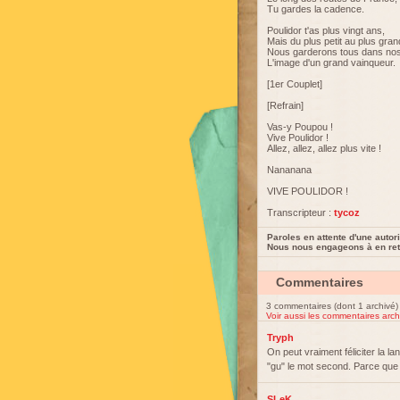
Tu gardes la cadence.
Poulidor t'as plus vingt ans,
Mais du plus petit au plus gran
Nous garderons tous dans no
L'image d'un grand vainqueur.
[1er Couplet]
[Refrain]
Vas-y Poupou !
Vive Poulidor !
Allez, allez, allez plus vite !
Nananana
VIVE POULIDOR !
Transcripteur :
tycoz
Paroles en attente d'une autori
Nous nous engageons à en reti
Commentaires
3 commentaires (dont 1 archivé)
Voir aussi les commentaires arch
Tryph
On peut vraiment féliciter la l
"gu" le mot second. Parce que
SLeK