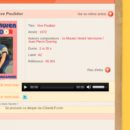
ive Poulidor
Voir du même artiste
Titre :
Vive Poulidor
Année :
1972
Auteurs compositeurs :
Jo Moutet
/
André Verchuren
/
Jean-Pierre Doering
Durée :
2 m 35 s
Label :
AZ
Référence :
65 001
Plus d'infos
 le morceau
Audio
Use
00:00
00:00
Player
Up/Down
Arrow
keys
 ce morceau
to
increase
 leurs favoris !
or
Se procurer ce disque via CDandLP.com:
decrease
volume.