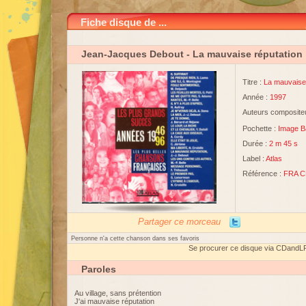
Fiche disque de ...
Jean-Jacques Debout
- La mauvaise réputation
Titre :
La mauvaise 
Année :
1997
Auteurs compositeu
Pochette :
Image B
Durée :
2 m 45 s
Label :
Atlas
Référence :
FRA C
Partager ce morceau
Personne n'a cette chanson dans ses favoris
Se procurer ce disque via CDandL
Paroles
Au village, sans prétention
J'ai mauvaise réputation