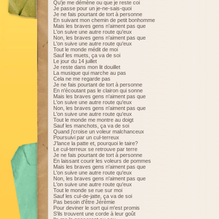
Qu'je me démène ou que je reste coi
Je passe pour un je-ne-sais-quoi
Je ne fais pourtant de tort à personne
En suivant mon chemin de petit bonhomme
Mais les braves gens n'aiment pas que
L'on suive une autre route qu'eux
Non, les braves gens n'aiment pas que
L'on suive une autre route qu'eux
Tout le monde médit de moi
Sauf les muets, ça va de soi
Le jour du 14 juillet
Je reste dans mon lit douillet
La musique qui marche au pas
Cela ne me regarde pas
Je ne fais pourtant de tort à personne
En n'écoutant pas le clairon qui sonne
Mais les braves gens n'aiment pas que
L'on suive une autre route qu'eux
Non, les braves gens n'aiment pas que
L'on suive une autre route qu'eux
Tout le monde me montre au doigt
Sauf les manchots, ça va de soi
Quand j'croise un voleur malchanceux
Poursuivi par un cul-terreux
J'lance la patte et, pourquoi le taire?
Le cul-terreux se retrouve par terre
Je ne fais pourtant de tort à personne
En laissant courir les voleurs de pommes
Mais les braves gens n'aiment pas que
L'on suive une autre route qu'eux
Non, les braves gens n'aiment pas que
L'on suive une autre route qu'eux
Tout le monde se rue sur moi
Sauf les cul-de-jatte, ça va de soi
Pas besoin d'être Jérémie
Pour deviner le sort qui m'est promis
S'ils trouvent une corde à leur goût