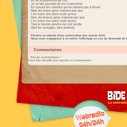
Ils me la passeront au cou
Je ne fais pourtant de tort à personne
En suivant les chemins qui ne mènent pas à Rome
Mais les brave gens n'aiment pas que
L'on suive une autre route qu'eux
Non, les braves gens n'aiment pas que
L'on suive une autre route qu'eux
Tout le monde viendra me voir pendu
Sauf les aveugles, bien entendu
Paroles en attente d'une autorisation des ayants droit.
Nous nous engageons à en retirer l'affichage en cas de demande de l
Commentaires
Pas de commentaires !
Il faut être identifié pour ajouter un commentaire !