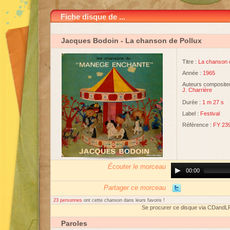
Fiche disque de ...
Jacques Bodoin
- La chanson de Pollux
Titre :
La chanson 
Année :
1965
Auteurs compositeu
J. Charrière
Durée :
1 m 27 s
Label :
Festival
Référence :
FY 23
Écouter le morceau
Audio
00:00
Player
Partager ce morceau
23 personnes
ont cette chanson dans leurs favoris !
Se procurer ce disque via CDandL
Paroles