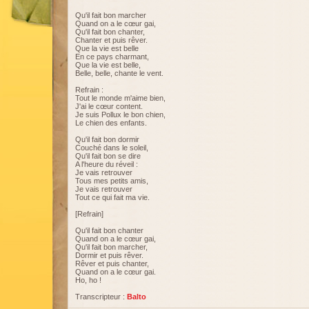
Qu'il fait bon marcher
Quand on a le cœur gai,
Qu'il fait bon chanter,
Chanter et puis rêver.
Que la vie est belle
En ce pays charmant,
Que la vie est belle,
Belle, belle, chante le vent.
Refrain :
Tout le monde m'aime bien,
J'ai le cœur content.
Je suis Pollux le bon chien,
Le chien des enfants.
Qu'il fait bon dormir
Couché dans le soleil,
Qu'il fait bon se dire
A l'heure du réveil :
Je vais retrouver
Tous mes petits amis,
Je vais retrouver
Tout ce qui fait ma vie.
[Refrain]
Qu'il fait bon chanter
Quand on a le cœur gai,
Qu'il fait bon marcher,
Dormir et puis rêver.
Rêver et puis chanter,
Quand on a le cœur gai.
Ho, ho !
Transcripteur :
Balto