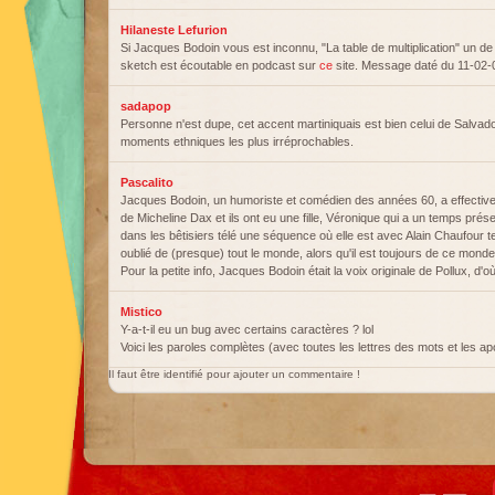
Hilaneste Lefurion
Si Jacques Bodoin vous est inconnu, "La table de multiplication" un d
sketch est écoutable en podcast sur
ce
site. Message daté du 11-02-
sadapop
Personne n'est dupe, cet accent martiniquais est bien celui de Salvad
moments ethniques les plus irréprochables.
Pascalito
Jacques Bodoin, un humoriste et comédien des années 60, a effective
de Micheline Dax et ils ont eu une fille, Véronique qui a un temps prés
dans les bêtisiers télé une séquence où elle est avec Alain Chaufour ten
oublié de (presque) tout le monde, alors qu'il est toujours de ce mon
Pour la petite info, Jacques Bodoin était la voix originale de Pollux, d
Mistico
Y-a-t-il eu un bug avec certains caractères ? lol
Voici les paroles complètes (avec toutes les lettres des mots et les a
Il faut être identifié pour ajouter un commentaire !