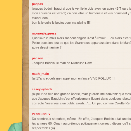
paspas
jacques bodoin fraudrai que je verifie je dois avoir un autre 45 T ou y f
mon souvenir est exact) ca dois etre un humoriste et vus comment y fa
michel leeb !
bon la je quite le boulot pour ma platine !!!!
monrealexpress
I just love it, mais alors l'accent anglais il est à revoir … ou alors c'est 
Petite question, est ce que les Starchous apparaissaient dans le Manè
autre dessin animé ?
pacson
Jacques Bodoin, le mari de Micheline Dax!
math_male
j'ai 17ans et cela me rappel mon enfance VIVE POLLUX !!!!
casey-ryback
j'ai peur de dire une grosse ânerie, mais je crois me souvenir que mes
que Jacques Baudoin s'est effectivement illustré dans quelques sketc
correcte "réservés à un public averti…"… Un peu comme Colette R
Petitcurieux
De nombreux sketches, même ! En effet, Jacques Bodoin a fait une be
les années 60. Quant au prétendu politiquement correct, disons qu'il a 
respectables ;o)