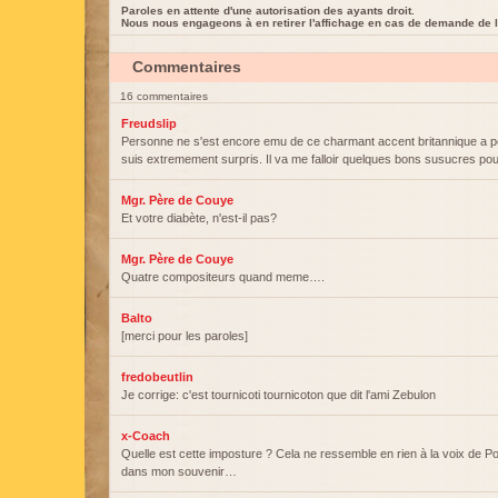
Paroles en attente d'une autorisation des ayants droit.
Nous nous engageons à en retirer l'affichage en cas de demande de l
Commentaires
16 commentaires
Freudslip
Personne ne s'est encore emu de ce charmant accent britannique a pei
suis extremement surpris. Il va me falloir quelques bons susucres po
Mgr. Père de Couye
Et votre diabète, n'est-il pas?
Mgr. Père de Couye
Quatre compositeurs quand meme….
Balto
[merci pour les paroles]
fredobeutlin
Je corrige: c'est tournicoti tournicoton que dit l'ami Zebulon
x-Coach
Quelle est cette imposture ? Cela ne ressemble en rien à la voix de Po
dans mon souvenir…