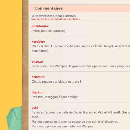
Commentaires
11 commentaires (dont 1 archivé)
Voir aussi les commentaires archivés
joelafouine
[merci pour les paroles]
kerobero
Oh mon Dieu ! Encore une Marylou après celle de Danyel Gérard et de
sont partout !
enzozo
Sans parler des Wampas, la grande encyclopédie des noms propres 
celastus
Oh, du reggae sur bide, c'est rare !
tharkun
Pas mal, le reggae à l'accordéon !
vvfd
Il y en a d'autres que celle de Daniel Gerard et Michel Polnareff, Gains
aussi.
Ma niece porte ce prenom a cause de ces euh chef d'œuvres …
Par contre je connais pas celle des Wanpas…