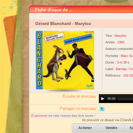
Fiche disque de ...
Gérard Blanchard
- Marylou
Titre :
Marylou
Année :
1982
Auteurs compositeu
Pochette :
Marc Sc
Durée :
3 m 38 s
Label :
Barclay
/
Un
Référence :
100 2
Écouter le morceau
Audio
00:00
Player
Partager ce morceau
22 personnes
ont cette chanson dans leurs favoris !
Se procurer ce disque via CDandL
Acheter
Vendre
S