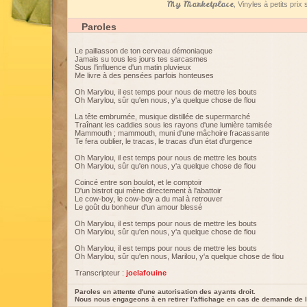
My Marketplace
, Vinyles à petits pri
Paroles
Le paillasson de ton cerveau démoniaque
Jamais su tous les jours tes sarcasmes
Sous l'influence d'un matin pluvieux
Me livre à des pensées parfois honteuses
Oh Marylou, il est temps pour nous de mettre les bouts
Oh Marylou, sûr qu'en nous, y'a quelque chose de flou
La tête embrumée, musique distillée de supermarché
Traînant les caddies sous les rayons d'une lumière tamisée
Mammouth ; mammouth, muni d'une mâchoire fracassante
Te fera oublier, le tracas, le tracas d'un état d'urgence
Oh Marylou, il est temps pour nous de mettre les bouts
Oh Marylou, sûr qu'en nous, y'a quelque chose de flou
Coincé entre son boulot, et le comptoir
D'un bistrot qui mène directement à l'abattoir
Le cow-boy, le cow-boy a du mal à retrouver
Le goût du bonheur d'un amour blessé
Oh Marylou, il est temps pour nous de mettre les bouts
Oh Marylou, sûr qu'en nous, y'a quelque chose de flou
Oh Marylou, il est temps pour nous de mettre les bouts
Oh Marylou, sûr qu'en nous, Marilou, y'a quelque chose de flou
Transcripteur :
joelafouine
Paroles en attente d'une autorisation des ayants droit.
Nous nous engageons à en retirer l'affichage en cas de demande de l