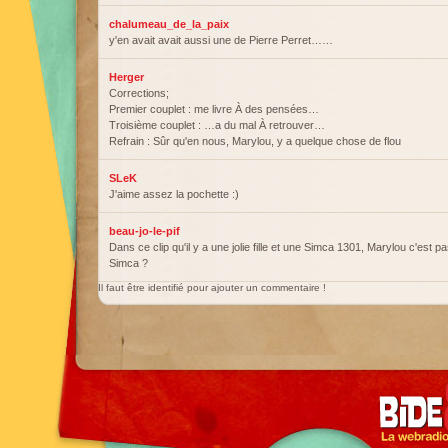
chalumeau_de_la_paix
y'en avait avait aussi une de Pierre Perret……
Herger
Corrections;
Premier couplet : me livre À des pensées…
Troisième couplet : …a du mal À retrouver…
Refrain : Sûr qu'en nous, Marylou, y a quelque chose de flou
SLeK
J'aime assez la pochette :)
beau-jo-le-pif
Dans ce clip qu'il y a une jolie fille et une Simca 1301, Marylou c'est p
Simca ?
Il faut être identifié pour ajouter un commentaire !