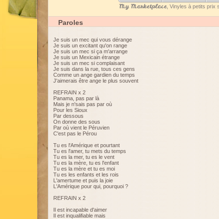
My Marketplace
, Vinyles à petits pri
Paroles
Je suis un mec qui vous dérange
Je suis un excitant qu'on range
Je suis un mec si ça m'arrange
Je suis un Mexicain étrange
Je suis un mec si complaisant
Je suis dans la rue, tous ces gens
Comme un ange gardien du temps
J'aimerais être ange le plus souvent
REFRAIN x 2
Panama, pas par là
Mais je n'sais pas par où
Pour les Sioux
Par dessous
On donne des sous
Par où vient le Péruvien
C'est pas le Pérou
Tu es l'Amérique et pourtant
Tu es l'amer, tu mets du temps
Tu es la mer, tu es le vent
Tu es la mère, tu es l'enfant
Tu es la mère et tu es moi
Tu es les enfants et les rois
L'amertume et puis la joie
L'Amérique pour qui, pourquoi ?
REFRAIN x 2
Il est incapable d'aimer
Il est inqualifiable mais