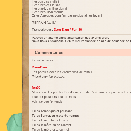
Il est un cas civilisé
Il est Inca et il le sait
Il est tard, car il va dormir
Il est Inca, il va mourir
Et les Aztèques vont finir par ne plus aimer l'avenir
REFRAIN (ad lib)
Transcripteur :
Dam-Dam / Fan 80
Paroles en attente d'une autorisation des ayants droit.
Nous nous engageons à en retirer l'affichage en cas de demande de l
Commentaires
2 commentaires
Dam-Dam
Les paroles avec les corrections de fan80 :
[Merci pour les paroles]
fan80
Merci pour les paroles DamDam, le texte n'est vraiment pas simple à re
joue sur plusieurs jeux de mots.
Voici ce que j'entends:
Tu es l'Amérique et pourtant
Tu es l'amer, tu mets du temps
Tu es la mer, tu es le vent
Tu es la mère, tu es l'enfant
Tu es la mère et tu es moi