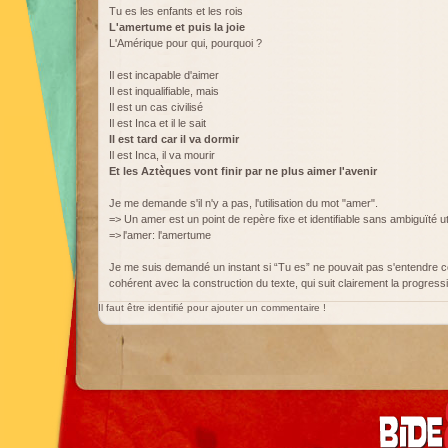
Tu es les enfants et les rois
L'amertume et puis la joie
L'Amérique pour qui, pourquoi ?
Il est incapable d'aimer
Il est inqualifiable, mais
Il est un cas civilisé
Il est Inca et il le sait
Il est tard car il va dormir
Il est Inca, il va mourir
Et les Aztèques vont finir par ne plus aimer l'avenir
Je me demande s'il n'y a pas, l'utilisation du mot "amer".
=> Un amer est un point de repère fixe et identifiable sans ambiguïté ut
=> l'amer: l'amertume
Je me suis demandé un instant si “Tu es” ne pouvait pas s'entendre 
cohérent avec la construction du texte, qui suit clairement la progressi
Il faut être identifié pour ajouter un commentaire !