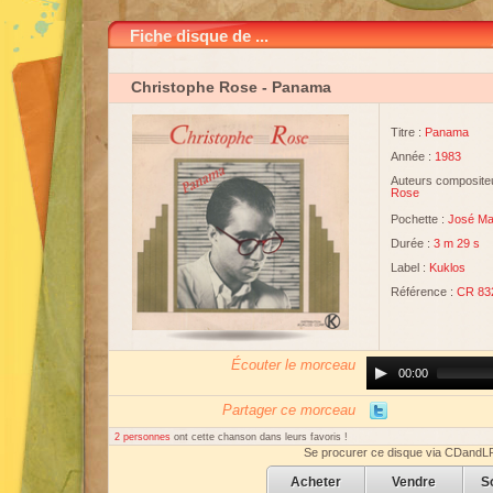
Fiche disque de ...
Christophe Rose
- Panama
Titre :
Panama
Année :
1983
Auteurs compositeu
Rose
Pochette :
José Ma
Durée :
3 m 29 s
Label :
Kuklos
Référence :
CR 83
Écouter le morceau
Audio
00:00
Player
Partager ce morceau
2 personnes
ont cette chanson dans leurs favoris !
Se procurer ce disque via CDandL
Acheter
Vendre
S