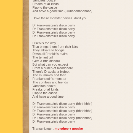
Vampires booze
Freaks of all kinds
Flap to the castle
And have a good time (Ouhahahahahaha)
I love these monster parties, don't you
Dr Frankenstein's disco party
Dr Frankenstein's disco party
Dr Frankenstein's disco party
Dr Frankenstein's disco party
Disco is the way
That brings them from their lairs
They all love to boogie
Down all Frankie's stairs
The tenant tail
Gets a little diabolic
But what can you expect
From a bunch of bloodaholic
There's Dracula, a bigfoot
The mummies and then
Frankenstein's monster
The zombies and friends
Vampires booze
Freaks of all kinds
Flap to the castle
And have a good time
Dr Frankenstein's disco party (hhhhhhhh)
Dr Frankenstein's disco party
Dr Frankenstein's disco party (hhhhhhhh)
Dr Frankenstein's disco party
Dr Frankenstein's disco party (hhhhhhhh)
Dr Frankenstein's disco party
Transcripteur :
morphee + mouke