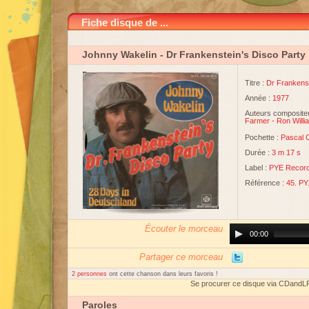
Fiche disque de ...
Johnny Wakelin
- Dr Frankenstein's Disco Party
Titre :
Dr Frankenst
Année :
1977
Auteurs compositeu
Farmer
-
Ron Willi
Pochette :
Pascal C
Durée :
3 m 17 s
Label :
PYE Recor
Référence :
45. PY
Écouter le morceau
Audio
00:00
Player
Partager ce morceau
2 personnes
ont cette chanson dans leurs favoris !
Se procurer ce disque via CDandL
Paroles