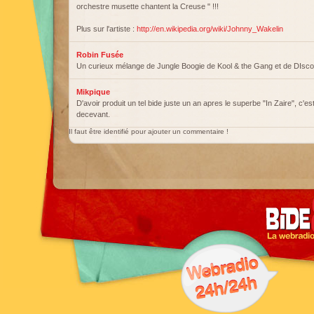
orchestre musette chantent la Creuse " !!!
Plus sur l'artiste :
http://en.wikipedia.org/wiki/Johnny_Wakelin
Robin Fusée
Un curieux mélange de Jungle Boogie de Kool & the Gang et de DIsc
Mikpique
D'avoir produit un tel bide juste un an apres le superbe "In Zaire", c'e
decevant.
Il faut être identifié pour ajouter un commentaire !