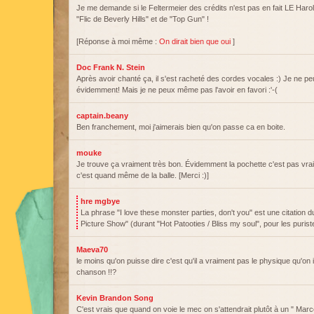
Je me demande si le Feltermeier des crédits n'est pas en fait LE Haro
"Flic de Beverly Hills" et de "Top Gun" !
[Réponse à moi même :
On dirait bien que oui
]
Doc Frank N. Stein
Après avoir chanté ça, il s'est racheté des cordes vocales :) Je ne p
évidemment! Mais je ne peux même pas l'avoir en favori :'-(
captain.beany
Ben franchement, moi j'aimerais bien qu'on passe ca en boite.
mouke
Je trouve ça vraiment très bon. Évidemment la pochette c'est pas vra
c'est quand même de la balle. [Merci :)]
hre mgbye
La phrase "I love these monster parties, don't you" est une citation 
Picture Show" (durant "Hot Patooties / Bliss my soul", pour les purist
Maeva70
le moins qu'on puisse dire c'est qu'il a vraiment pas le physique qu'on
chanson !!?
Kevin Brandon Song
C'est vrais que quand on voie le mec on s'attendrait plutôt à un " Mar