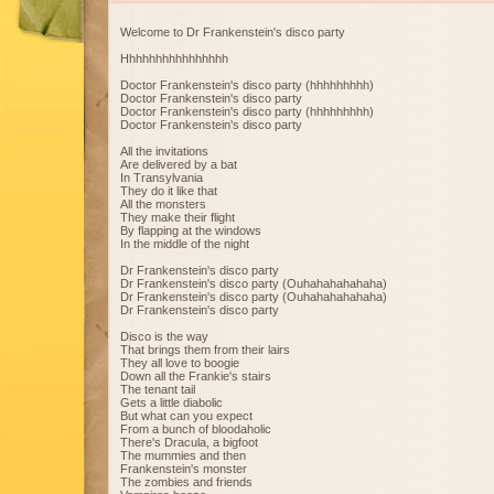
Welcome to Dr Frankenstein's disco party
Hhhhhhhhhhhhhhhh
Doctor Frankenstein's disco party (hhhhhhhhh)
Doctor Frankenstein's disco party
Doctor Frankenstein's disco party (hhhhhhhhh)
Doctor Frankenstein's disco party
All the invitations
Are delivered by a bat
In Transylvania
They do it like that
All the monsters
They make their flight
By flapping at the windows
In the middle of the night
Dr Frankenstein's disco party
Dr Frankenstein's disco party (Ouhahahahahaha)
Dr Frankenstein's disco party (Ouhahahahahaha)
Dr Frankenstein's disco party
Disco is the way
That brings them from their lairs
They all love to boogie
Down all the Frankie's stairs
The tenant tail
Gets a little diabolic
But what can you expect
From a bunch of bloodaholic
There's Dracula, a bigfoot
The mummies and then
Frankenstein's monster
The zombies and friends