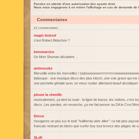
Paroles en attente d'une autorisation des ayants droit.
Nous nous engageons à en retirer l'affichage en cas de demande de l
Commentaires
14 commentaires
magic-bretzel
c'est Robert Bidochon ?
betomarcico
Un Mort Shuman décadent…
antinousbx
Merveille entre les merveilles ! j'adoooooooorrrrrrrrrrrreeeeeeeeeeeee
bidesque : une musique disco des plus kitsch, une voix grave qui me 
une pochette géniale avec un vieux routier allemand beauf alcoolique! u
ploum la chenille
musicalement, ça tient la route : la ligne de basse, les violons, c'est to
disco. Les paroles, en revanche, ça me fait penser au DA le Croc'Mo
Dricce
t'exageres un peu sur le look "kalifornia uber alles": ca fait plus pays
francais rentrant du bistro que surfer boy tout bronze des plages de s
SLeK