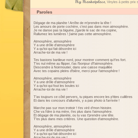
My Marketplace
, Vinyles à petits pri
Paroles
Dégage de ma planète ! Arrête de m'prendre la tête !
Les amours de porte cochère, c'est pas dans mon atmosphère.
Je ne danse pas ta biguine, j'garde le sac de ma copine,
Rallumez les lumières ! j'aime pas cette atmosphère.
Atmosphère, atmosphère
Y a une drôle d'atmosphère
Y a qu'toi qui fait désordre ici
Arrache-toi de ma vie !
Tes bastons banlieue nord, pour montrer comment qu't'es fort.
T'es nul même au flipper, t'as l'bonjour d'l'atmosphère.
Descendre à Noirmoutier, dans une caisse maquillée
Avec tes copains pleins d'bière, merci pour l'atmosphère !
Atmosphère, atmosphère
Y a une drôle d'atmosphère
Y a qu'toi qui fout les boules ici
Arrache-toi de ma vie !
T'as toujours ce côté pervers, tu piques encore les p'tites cuillères
Et dans les concours d'allumés, y a pas photo à l'arrivée !
Marche pas sur mon trottoir ! t'es viré d'mon histoire.
Che va l'dire à ma mère, t'es plus dans l'atmosphère.
Et dégage de ma planète, ou tu vas t'prendre une tête.
T'es plus dans mes critères. Une question d'atmosphère.
Atmosphère, atmosphère
Y a une drôle d'atmosphère
Y a qu'toi qui fait désordre ici
Arrache-toi de ma vie !