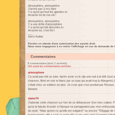
Atmosphère, atmosphère
J'arrive pas à m'y faire
Y a qu'toi qui fout les glandes ici
Arrache-toi de ma vie !
Atmosphère, atmosphère
Y a une drôle d'atmosphère
Y a qu'toi qui fait désordre ici
Arrache-toi, c'est fini !
___
merci Keltia!
Paroles en attente d'une autorisation des ayants droit.
Nous nous engageons à en retirer l'affichage en cas de demande de l
Commentaires
8 commentaires (dont 2 archivés)
Voir aussi les commentaires archivés
atmosphere
Ca avait pas été un tube. Après avoir vu le clip une nuit à la télé (tout 
chanson, filmé en noir et blanc par un type qui avait trop lu Margerin) j
c'était chez un soldeur en plus. Je crois que c'est produit par Revaux,
époque.
slater74
J'adorais cette chanson sur l'art de se débarasser d'un mec collant. P
qui je la faisais écouter à l'époque ne partageaient pas mon enthousi
du style: "Mais qu'est-ce qu'elle est vulgaire!" ou encore "'Dégage de ma
Ironiquement, elle a sorti un autre 45t un peu plus tard ("comme il dira