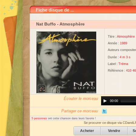
Fiche disque de ...
Nat Buffo
- Atmosphère
Titre :
Atmosphère
Année :
1989
Auteurs compositeu
Durée :
4 m 3 s
Label :
Tréma
Référence :
410 4
Écouter le morceau
Audio
00:00
Player
Partager ce morceau
5 personnes
ont cette chanson dans leurs favoris !
Se procurer ce disque via CDandL
Acheter
Vendre
S