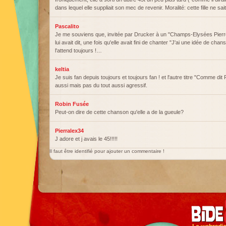
dans lequel elle suppliait son mec de revenir. Moralité: cette fille ne sai
Pascalito
Je me souviens que, invitée par Drucker à un "Champs-Elysées Pierre 
lui avait dit, une fois qu'elle avait fini de chanter "J'ai une idée de chan
l'attend toujours !…
keltia
Je suis fan depuis toujours et toujours fan ! et l'autre titre "Comme di
aussi mais pas du tout aussi agressif.
Robin Fusée
Peut-on dire de cette chanson qu'elle a de la gueule?
Pierralex34
J adore et j avais le 45!!!!!
Il faut être identifié pour ajouter un commentaire !