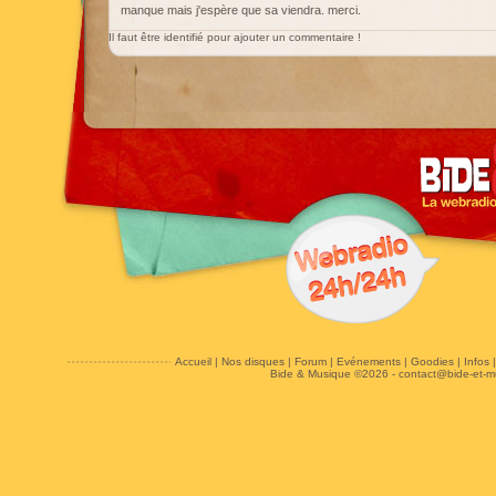
manque mais j'espère que sa viendra. merci.
Il faut être identifié pour ajouter un commentaire !
Accueil
|
Nos disques
|
Forum
|
Evénements
|
Goodies
|
Infos
Bide & Musique ©2026 -
contact@bide-et-m