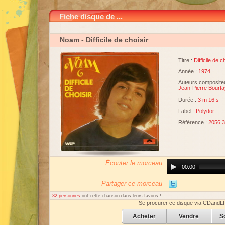
Fiche disque de ...
Noam
- Difficile de choisir
Titre :
Difficile de c
Année :
1974
Auteurs compositeu
Jean-Pierre Bourta
Durée :
3 m 16 s
Label :
Polydor
Référence :
2056 
Écouter le morceau
Audio
00:00
Player
Partager ce morceau
32 personnes
ont cette chanson dans leurs favoris !
Se procurer ce disque via CDandL
Acheter
Vendre
S