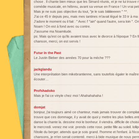
chose . Il chante bien mieux que les Simard réunis, et je ne lui trouve ri
comédie musicale, en hébreu, avant sa venue en France ! Un vrai petit
Mais je ne suis pas objective du tout, "je le sais biiiiiiieeeen " ^^.
J'ai ce 45 tr depuis peu, mais mes tantines m'avait légué le 33 tr à ma
J'adore le moment ou il fait : " Avec l' "ain" quand l'autre, sera loin ". O
Noam ! On est à fond avec ou contre.
J'assume ma Noamitude.
ps: Mais qu'est ce qu'ils avaient tous avec le divorce à l'époque ? En f
chanson, merci, on est servis !
Futur in the Past
Le Justin Bieber des années 70 pour la méche ???
jackglandu
Une interprétation bien mikebrantienne, sans toutefois égaler le maître. 
écouter…
Profshadoko
Mais je l'ai ce vinyle chez moi ! Ahahahahaha !
domjat
bonjour, j'ai toujours aimé ce chanteur, mais jamais trouver de compilat
trouve que ces dommage, il y avait de quoi y mettre les plus belles.e
danse la chante la. dessine moi le bonheur. il viendra. difficile de choi
le mercredi. venez me voir. prends cette rose. petite fille au soleil. lo
l'étoile du berger. attends que je sois grand. l'homme et l'enfant. à l'éc
chansons, je m'en serait contenté. merci à bide musique de nous per