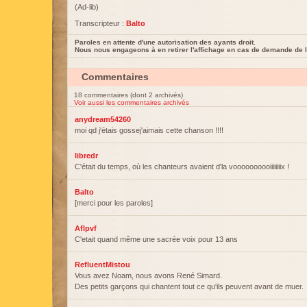
(Ad-lib)
Transcripteur :
Balto
Paroles en attente d'une autorisation des ayants droit.
Nous nous engageons à en retirer l'affichage en cas de demande de l
Commentaires
18 commentaires (dont 2 archivés)
Voir aussi les commentaires archivés
anydream54260
moi qd j'étais gossej'aimais cette chanson !!!!
libredr
C'était du temps, où les chanteurs avaient d'la voooooooooiiiiiiiix !
Balto
[merci pour les paroles]
Aflpvf
C'etait quand même une sacrée voix pour 13 ans
RefluentMistou
Vous avez Noam, nous avons René Simard.
Des petits garçons qui chantent tout ce qu'ils peuvent avant de muer.