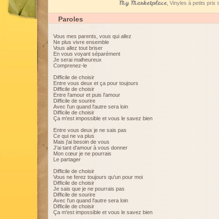
My Marketplace
, Vinyles à petits pri
Paroles
Vous mes parents, vous qui allez
Ne plus vivre ensemble
Vous allez tout briser
En vous voyant séparément
Je serai malheureux
Comprenez-le
Difficile de choisir
Entre vous deux et ça pour toujours
Difficile de choisir
Entre l'amour et puis l'amour
Difficile de sourire
Avec l'un quand l'autre sera loin
Difficile de choisir
Ça m'est impossible et vous le savez bien
Entre vous deux je ne sais pas
Ce qui ne va plus
Mais j'ai besoin de vous
J'ai tant d'amour à vous donner
Mon cœur je ne pourrais
Le partager
Difficile de choisir
Vous ne ferez toujours qu'un pour moi
Difficile de choisir
Je sais que je ne pourrais pas
Difficile de sourire
Avec l'un quand l'autre sera loin
Difficile de choisir
Ça m'est impossible et vous le savez bien