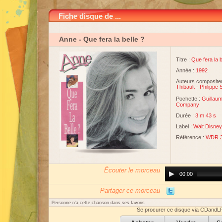
Fiche disque de ...
Anne
- Que fera la belle ?
Titre :
Que fera la b
Année :
1992
Auteurs compositeu
Thibault
-
Philippe 
Pochette :
Guillaum
Company
Durée :
3 m 43 s
Label :
Walt Disne
Référence :
WDR 3
Écouter le morceau
Audio
00:00
Player
Partager ce morceau
Personne n'a cette chanson dans ses favoris
Se procurer ce disque via CDandL