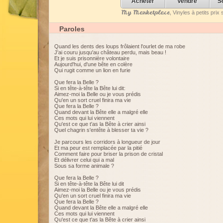
Acheter
Vendre
S
My Marketplace
, Vinyles à petits pri
Paroles
Quand les dents des loups frôlaient l'ourlet de ma robe
J'ai couru jusqu'au château perdu, mais beau !
Et je suis prisonnière volontaire
Aujourd'hui, d'une bête en colère
Qui rugit comme un lion en furie
Que fera la Belle ?
Si en tête-à-tête la Bête lui dit:
Aimez-moi la Belle ou je vous prédis
Qu'en un sort cruel finira ma vie
Que fera la Belle ?
Quand devant la Bête elle a malgré elle
Ces mots qui lui viennent
Qu'est ce que t'as la Bête à crier ainsi
Quel chagrin s'entête à blesser ta vie ?
Je parcours les corridors à longueur de jour
Et ma peur est remplacée par la pitié
Comment faire pour briser la prison de cristal
Et délivrer celui qui a mal
Sous sa forme animale ?
Que fera la Belle ?
Si en tête-à-tête la Bête lui dit
Aimez-moi la Belle ou je vous prédis
Qu'en un sort cruel finira ma vie
Que fera la Belle ?
Quand devant la Bête elle a malgré elle
Ces mots qui lui viennent
Qu'est ce que t'as la Bête à crier ainsi