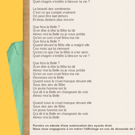
Quel chagrin s'entête à blesser ta vie ?
La beauté des sentiments
C'est ce qui compte vraiment
On peut être laid dehors
Et beau dedans plus encore
Que fera la Belle ?
Si en tête-à-tête la Bête lui dit
Aimez-moi la Belle ou je vous prédis
Qu'en un sort cruel finira ma vie
Que fera la Belle ?
Quand devant la Bête elle a malgré elle
Ces mots qui lui viennent
Qu'est ce que t'as la Bête à crier ainsi
Quel chagrin s'entête à blesser ta vie ?
Que fera la Belle ?
Si en tête-à-tête la Bête lui dit
Aimez-moi la Belle ou je vous prédis
Qu'en un sort cruel finira ma vie
Heureuse est la Belle
Quand sous le cruel masque devant elle
Sous des airs de Bête
Un jeune homme est là
Qui dit à la Belle en changeant de voix
Aimez-moi la Belle
Quand sous le cruel masque devant elle
Sous des airs de Bête
Un jeune homme est là
Qui dit à la Belle en changeant de voix
Aimez-moi la Belle
Paroles en attente d'une autorisation des ayants droit.
Nous nous engageons à en retirer l'affichage en cas de demande de l