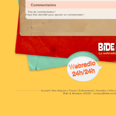
Commentaires
Pas de commentaires !
Il faut être identifié pour ajouter un commentaire !
Accueil
|
Nos disques
|
Forum
|
Evénements
|
Goodies
|
Infos
Bide & Musique ©2026 -
contact@bide-et-m