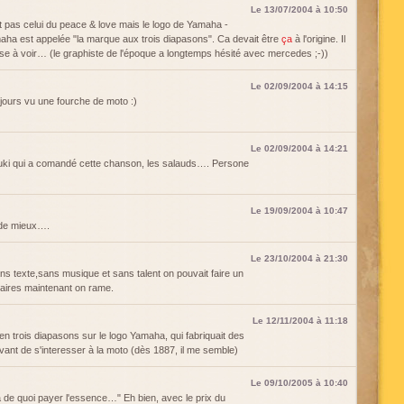
Le 13/07/2004 à 10:50
st pas celui du peace & love mais le logo de Yamaha -
maha est appelée "la marque aux trois diapasons". Ca devait être
ça
à l'origine. Il
hose à voir… (le graphiste de l'époque a longtemps hésité avec mercedes ;-))
Le 02/09/2004 à 14:15
ujours vu une fourche de moto :)
Le 02/09/2004 à 14:21
ki qui a comandé cette chanson, les salauds…. Persone
Le 19/09/2004 à 10:47
t de mieux….
Le 23/10/2004 à 21:30
ans texte,sans musique et sans talent on pouvait faire un
laires maintenant on rame.
Le 12/11/2004 à 11:18
en trois diapasons sur le logo Yamaha, qui fabriquait des
ant de s'interesser à la moto (dès 1887, il me semble)
Le 09/10/2005 à 10:40
 de quoi payer l'essence…" Eh bien, avec le prix du