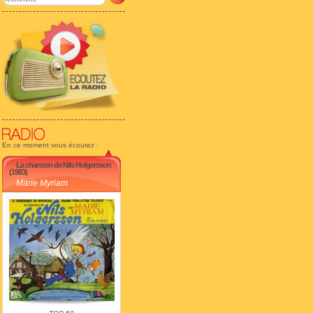
En ce moment vous écoutez :
La chanson de Nils Holgersson
(1983)
Marie Myriam