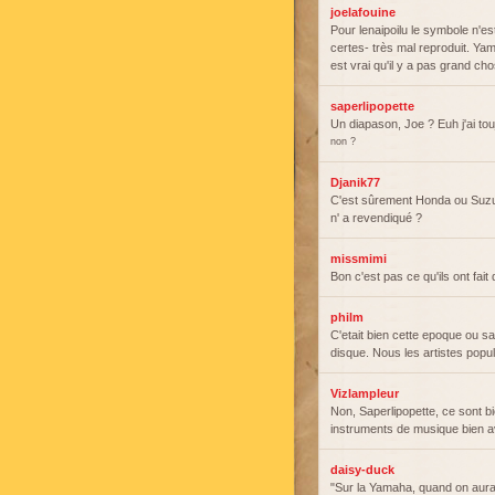
joelafouine
Pour lenaipoilu le symbole n'e
certes- très mal reproduit. Ya
est vrai qu'il y a pas grand c
saperlipopette
Un diapason, Joe ? Euh j'ai to
non ?
Djanik77
C'est sûrement Honda ou Suzu
n' a revendiqué ?
missmimi
Bon c'est pas ce qu'ils ont fai
philm
C'etait bien cette epoque ou s
disque. Nous les artistes popu
Vizlampleur
Non, Saperlipopette, ce sont bi
instruments de musique bien av
daisy-duck
"Sur la Yamaha, quand on aura