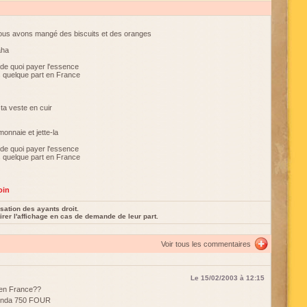
nous avons mangé des biscuits et des oranges
aha
de quoi payer l'essence
s quelque part en France
 ta veste en cuir
onnaie et jette-la
de quoi payer l'essence
s quelque part en France
oin
sation des ayants droit.
rer l'affichage en cas de demande de leur part.
Voir tous les commentaires
Le 15/02/2003 à 12:15
 en France??
Honda 750 FOUR