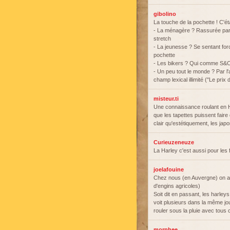
gibolino
La touche de la pochette ! C'é
- La ménagère ? Rassurée par 
stretch
- La jeunesse ? Se sentant fo
pochette
- Les bikers ? Qui comme S&C s
- Un peu tout le monde ? Par l
champ lexical illimité ("Le pri
misteur.ti
Une connaissance roulant en Ha
que les tapettes puissent fair
clair qu'estétiquement, les jap
Curieuzeneuze
La Harley c'est aussi pour les
joelafouine
Chez nous (en Auvergne) on ap
d'engins agricoles)
Soit dit en passant, les harleys
voit plusieurs dans la même jour
rouler sous la pluie avec tous
morphee