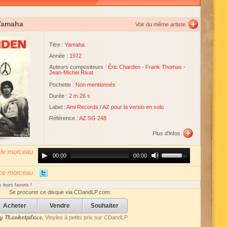
Yamaha
Voir du même artiste
Titre :
Yamaha
Année :
1972
Auteurs compositeurs :
Éric Charden
-
Frank Thomas
-
Jean-Michel Rivat
Pochette :
Non mentionnés
Durée :
2 m 26 s
Label :
Ami Records
/
AZ pour la versio en solo
Référence :
AZ SG 248
Plus d'infos
 le morceau
Audio
Use
00:00
00:00
Player
Up/Down
Arrow
keys
 ce morceau
to
increase
 leurs favoris !
or
Se procurer ce disque via CDandLP.com:
decrease
volume.
Acheter
Vendre
Souhaiter
 Marketplace
, Vinyles à petits prix sur CDandLP