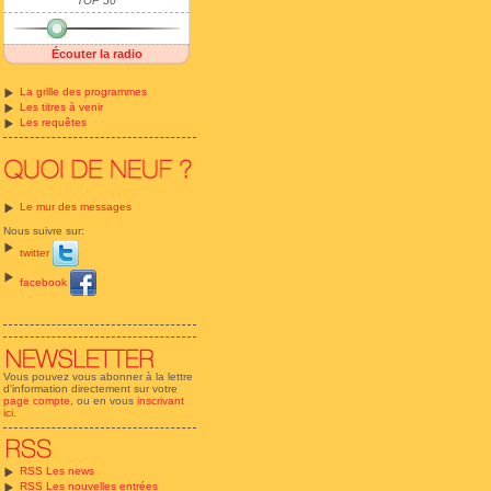
TOP 50
Écouter la radio
La grille des programmes
Les titres à venir
Les requêtes
Le mur des messages
Nous suivre sur:
twitter
facebook
Vous pouvez vous abonner à la lettre
d'information directement sur votre
page compte
, ou en vous
inscrivant
ici
.
RSS Les news
RSS Les nouvelles entrées