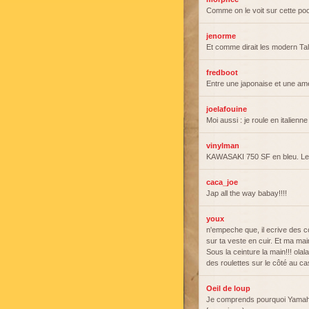
Comme on le voit sur cette poc
jenorme
Et comme dirait les modern Tal
fredboot
Entre une japonaise et une amér
joelafouine
Moi aussi : je roule en italienne 
vinylman
KAWASAKI 750 SF en bleu. Le 
caca_joe
Jap all the way babay!!!!
youx
n'empeche que, il ecrive des 
sur ta veste en cuir. Et ma mai
Sous la ceinture la main!!! olal
des roulettes sur le côté au c
Oeil de loup
Je comprends pourquoi Yamaha