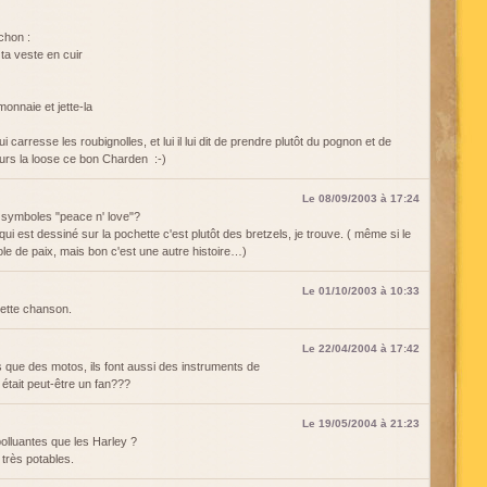
chon :
 ta veste en cuir
onnaie et jette-la
lui carresse les roubignolles, et lui il lui dit de prendre plutôt du pognon et de
ours la loose ce bon Charden :-)
Le 08/09/2003 à 17:24
s symboles "peace n' love"?
 est dessiné sur la pochette c'est plutôt des bretzels, je trouve. ( même si le
bole de paix, mais bon c'est une autre histoire…)
Le 01/10/2003 à 10:33
ette chanson.
Le 22/04/2004 à 17:42
 que des motos, ils font aussi des instruments de
était peut-être un fan???
Le 19/05/2004 à 21:23
polluantes que les Harley ?
 très potables.