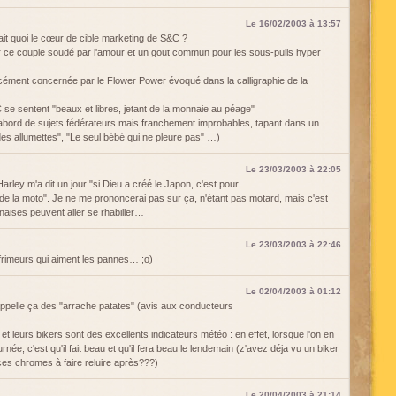
Le 16/02/2003 à 13:57
tait quoi le cœur de cible marketing de S&C ?
ce couple soudé par l'amour et un gout commun pour les sous-pulls hyper
rcément concernée par le Flower Power évoqué dans la calligraphie de la
e sentent "beaux et libres, jetant de la monnaie au péage"
'abord de sujets fédérateurs mais franchement improbables, tapant dans un
x des allumettes", "Le seul bébé qui ne pleure pas" …)
Le 23/03/2003 à 22:05
rley m'a dit un jour "si Dieu a créé le Japon, c'est pour
e de la moto". Je ne me prononcerai pas sur ça, n'étant pas motard, mais c'est
onaises peuvent aller se rhabiller…
Le 23/03/2003 à 22:46
 frimeurs qui aiment les pannes… ;o)
Le 02/04/2003 à 01:12
pelle ça des "arrache patates" (avis aux conducteurs
 et leurs bikers sont des excellents indicateurs météo : en effet, lorsque l'on en
née, c'est qu'il fait beau et qu'il fera beau le lendemain (z'avez déja vu un biker
 ces chromes à faire reluire après???)
Le 20/04/2003 à 21:14