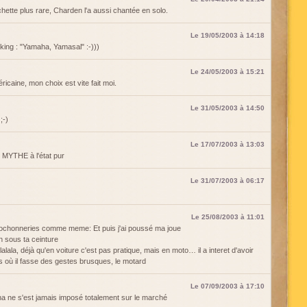
hette plus rare, Charden l'a aussi chantée en solo.
Le 19/05/2003 à 14:18
king : "Yamaha, Yamasal" :-)))
Le 24/05/2003 à 15:21
icaine, mon choix est vite fait moi.
Le 31/05/2003 à 14:50
;-)
Le 17/07/2003 à 13:03
MYTHE à l'état pur
Le 31/07/2003 à 06:17
Le 25/08/2003 à 11:01
cochonneries comme meme: Et puis j'ai poussé ma joue
n sous ta ceinture
alalala, déjà qu'en voiture c'est pas pratique, mais en moto… il a interet d'avoir
as où il fasse des gestes brusques, le motard
Le 07/09/2003 à 17:10
 ne s'est jamais imposé totalement sur le marché