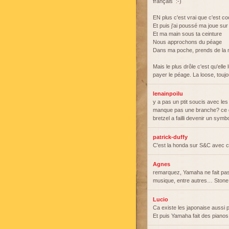
français :-)
EN plus c'est vrai que c'est co
Et puis j'ai poussé ma joue sur
Et ma main sous ta ceinture
Nous approchons du péage
Dans ma poche, prends de la m
Mais le plus drôle c'est qu'elle 
payer le péage. La loose, touj
lenainpoilu
y a pas un ptit soucis avec le
manque pas une branche? ce qui
bretzel a failli devenir un sym
patrick-duffy
C'est la honda sur S&C avec c
Agnes
remarquez, Yamaha ne fait pas
musique, entre autres… Stone 
Lucio
Ca existe les japonaise aussi 
Et puis Yamaha fait des pianos