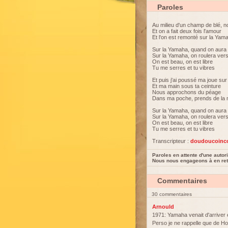
Paroles
Au milieu d'un champ de blé, 
Et on a fait deux fois l'amour
Et l'on est remonté sur la Yam
Sur la Yamaha, quand on aura 
Sur la Yamaha, on roulera ver
On est beau, on est libre
Tu me serres et tu vibres
Et puis j'ai poussé ma joue sur
Et ma main sous ta ceinture
Nous approchons du péage
Dans ma poche, prends de la m
Sur la Yamaha, quand on aura 
Sur la Yamaha, on roulera ver
On est beau, on est libre
Tu me serres et tu vibres
Transcripteur :
doudoucoinc
Paroles en attente d'une autori
Nous nous engageons à en reti
Commentaires
30 commentaires
Arnould
1971: Yamaha venait d'arriver
Perso je ne rappelle que de 