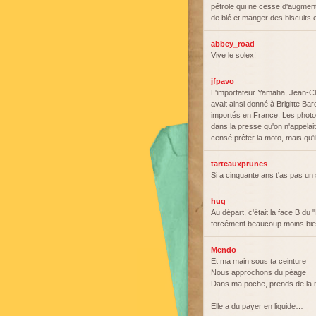
pétrole qui ne cesse d'augment
de blé et manger des biscuits
abbey_road
Vive le solex!
jfpavo
L'importateur Yamaha, Jean-Cla
avait ainsi donné à Brigitte Bar
importés en France. Les photos 
dans la presse qu'on n'appelai
censé prêter la moto, mais qu'il
tarteauxprunes
Si a cinquante ans t'as pas un s
hug
Au départ, c'était la face B du 
forcément beaucoup moins bien
Mendo
Et ma main sous ta ceinture
Nous approchons du péage
Dans ma poche, prends de la m
Elle a du payer en liquide…