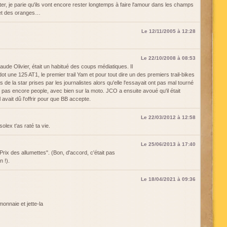
er, je parie qu'ils vont encore rester longtemps à faire l'amour dans les champs
 et des oranges…
Le 12/11/2005 à 12:28
Le 22/10/2008 à 08:53
ude Olivier, était un habitué des coups médiatiques. Il
dot une 125 AT1, le premier trail Yam et pour tout dire un des premiers trail-bikes
de la star prises par les journalistes alors qu'elle l'essayait ont pas mal tourné
t pas encore people, avec bien sur la moto. JCO a ensuite avoué qu'il était
 avait dû l'offrir pour que BB accepte.
Le 22/03/2012 à 12:58
olex t'as raté ta vie.
Le 25/06/2013 à 17:40
"Prix des allumettes". (Bon, d'accord, c'était pas
 !).
Le 18/04/2021 à 09:36
onnaie et jette-la