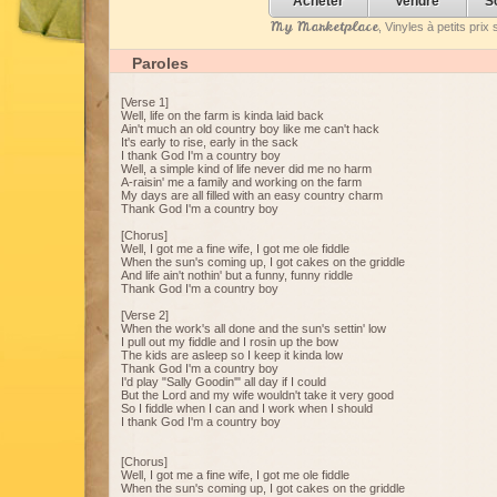
Acheter
Vendre
S
My Marketplace
, Vinyles à petits pri
Paroles
[Verse 1]
Well, life on the farm is kinda laid back
Ain't much an old country boy like me can't hack
It's early to rise, early in the sack
I thank God I'm a country boy
Well, a simple kind of life never did me no harm
A-raisin' me a family and working on the farm
My days are all filled with an easy country charm
Thank God I'm a country boy
[Chorus]
Well, I got me a fine wife, I got me ole fiddle
When the sun's coming up, I got cakes on the griddle
And life ain't nothin' but a funny, funny riddle
Thank God I'm a country boy
[Verse 2]
When the work's all done and the sun's settin' low
I pull out my fiddle and I rosin up the bow
The kids are asleep so I keep it kinda low
Thank God I'm a country boy
I'd play "Sally Goodin'" all day if I could
But the Lord and my wife wouldn't take it very good
So I fiddle when I can and I work when I should
I thank God I'm a country boy
[Chorus]
Well, I got me a fine wife, I got me ole fiddle
When the sun's coming up, I got cakes on the griddle