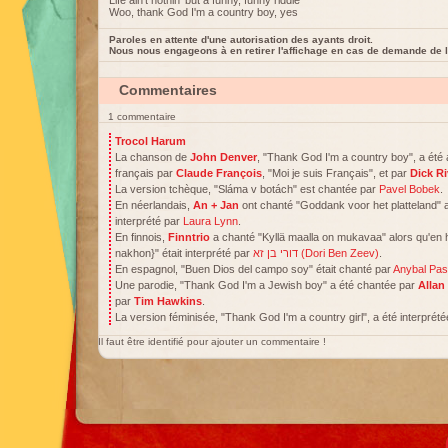
Life ain't nothin' but a funny, funny riddle
Woo, thank God I'm a country boy, yes
Paroles en attente d'une autorisation des ayants droit.
Nous nous engageons à en retirer l'affichage en cas de demande de l
Commentaires
1 commentaire
Trocol Harum
La chanson de
John Denver
, "Thank God I'm a country boy", a été
français par
Claude François
, "Moi je suis Français", et par
Dick Ri
La version tchèque, "Sláma v botách" est chantée par
Pavel Bobek
.
En néerlandais,
An + Jan
ont chanté "Goddank voor het platteland" al
interprété par
Laura Lynn
.
En finnois,
Finntrio
a chanté "Kyllä maalla on mukavaa" alors qu'en hébreu, "מה שנכון נכון 
nakhon}" était interprété par
דורי בן זא (Dori Ben Zeev)
.
En espagnol, "Buen Dios del campo soy" était chanté par
Anybal Pas
Une parodie, "Thank God I'm a Jewish boy" a été chantée par
Allan
par
Tim Hawkins
.
La version féminisée, "Thank God I'm a country girl", a été interprét
Il faut être identifié pour ajouter un commentaire !