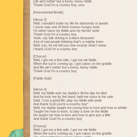
Life ain't nothin' but a funny, funny riddle
Thank God I'm a country boy, woo
[Instrumental Break]
[Verse 3]
Well, I wouldn't trade my life for diamonds or jewels
I never was one of them money-hungry fools
I'd rather have my fiddle and my farmin' tools
Thank God I'm a country boy
Yeah, city folk driving in a black limousine
A lot of sad people thinking that's a-mighty keen
Well, son, let me tell you now exactly what I mean
I thank God I'm a country boy
[Chorus]
Well, I got me a fine wife, I got me ole fiddle
When the sun's coming up, I got cakes on the griddle
And life ain't nothin' but a funny, funny riddle
Thank God I'm a country boy
[Fiddle Solo]
[Verse 4]
Well, my fiddle was my daddy's till the day he died
And he took me by the hand, held me close to his side
Said, "Live a good life, play my fiddle with pride
And thank God you're a country boy"
Well, my daddy taught me young how to hunt and how to whittle
Taught me how to work, to play a tune on the fiddle
He taught me how to love and how to give just a little
And thank God I'm a country boy
[Chorus]
Well, I got me a fine wife, I got me ole fiddle
When the sun's coming up, I got cakes on the griddle