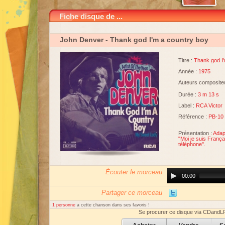
Fiche disque de ...
John Denver
- Thank god I'm a country boy
Titre :
Thank god I'
Année :
1975
Auteurs compositeu
Durée :
3 m 13 s
Label :
RCA Victor
Référence :
PB-10
Présentation :
Adap
"Moi je suis França
téléphone".
Écouter le morceau
Audio
00:00
Player
Partager ce morceau
1 personne
a cette chanson dans ses favoris !
Se procurer ce disque via CDandL