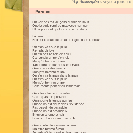
My Marketplace
, Vinyles à petits pri
Paroles
On voit des tas de gens autour de nous
Que la pluie rend de mauvaise humeur
Elle a pourtant quelque chose de doux
La pluie
Et c'est ça qui nous met de la joie dans le cœur
On s'en va sous la pluie
Remplis de joie
On n'a pas besoin de soleil
Car jamais on ne s'ennuie
Mon p'tit homme et moi
Tant notre amour nous émerveille
Quand on a des soucis
Mon p'tit homme et moi
On s'en va la main dans la main
On s'en va sous la pluie
Mon p'tit homme et moi
Sans même penser au lendemain
On a les cheveux mouillés
Ca n'a pas d'importance
Qu'importe le temps qu'il fait
Quand on est deux dans l'existence
Pas besoin de parapluie
Quand on est amoureux
Et qu'on a toute la nuit
Pour se chauffer au coin du feu
Quand elle pleure sous la pluie
Ma p'tite femme à moi
Je n'ai qu'à la prendre dans mes bras