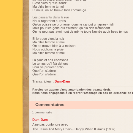
C'est alors qu'elle sourit
Ma p'tite femme à moi
Et nous, on se trouve bien comme ça
Les passants dans la rue
Nous regardent surpris
Qu'on puisse se promener comme ça tout un après-midi
Mais pour les gens qui s'aiment, ça n'a rien d'étonnant
On ne peut pas avoir tout de même toute l'année avoir beau temps
Et lorsque vient la nuit
Ma p'tite femme et moi
On se trouve bien à la maison
Nous oublions la pluie
Ma p'tite femme et moi
La pluie et ses chansons
Le temps qu'il fait dehors
Pour se prouver enfin
Que l'on s'adore
Que l'on s'adore
Transcripteur :
Dam-Dam
Paroles en attente d'une autorisation des ayants droit.
Nous nous engageons à en retirer l'affichage en cas de demande de l
Commentaires
1 commentaire
Dam-Dam
A ne pas confondre avec
The Jesus And Mary Chain - Happy When It Rains (1987)