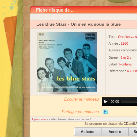
Fiche disque de ...
Les Blue Stars
- On s'en va sous la pluie
Titre :
On s'en va s
Année :
1960
Auteurs compositeu
Durée :
3 m 2 s
Label :
Fontana
Référence :
460.6
Écouter le morceau
Audio
00:00
Player
Partager ce morceau
1 personne
a cette chanson dans ses favoris !
Se procurer ce disque via CDandL
Acheter
Vendre
S