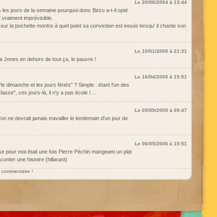
Le 20/08/2004 à 13:44
 les jours de la semaine pourquoi donc Bézu a-t-il opté
vraiment imprévisible.
e sur la pochette montre à quel point sa conviction est inouïe lorsqu' il chante son
Le 10/01/2005 à 21:31
na Jones en dehors de tout ça, le pauvre !
Le 16/04/2005 à 15:51
le dimanche et les jours fériés" ? Simple : étant l'un des
asse", ces jours-là, il n'y a pas école !…
Le 05/09/2005 à 09:47
'on ne devrait jamais travailler le lendemain d'un jour de
Le 06/05/2006 à 15:51
se pour moi était une fois Pierre Péchin mangeant un plat
onter une histoire (hillarant)
un commentaire !