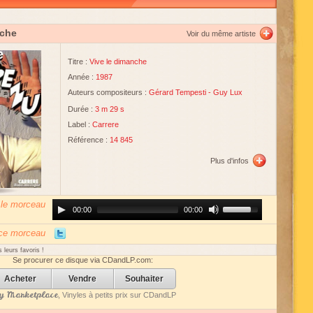
nche
Voir du même artiste
Titre :
Vive le dimanche
Année :
1987
Auteurs compositeurs :
Gérard Tempesti
-
Guy Lux
Durée :
3 m 29 s
Label :
Carrere
Référence :
14 845
Plus d'infos
 le morceau
Audio
Use
00:00
00:00
Player
Up/Down
Arrow
keys
 ce morceau
to
increase
 leurs favoris !
or
Se procurer ce disque via CDandLP.com:
decrease
volume.
Acheter
Vendre
Souhaiter
 Marketplace
, Vinyles à petits prix sur CDandLP