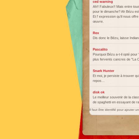
ced warning
Ah!! Fabuleux!! Mais entre tous
pour le dimanche? Ah Bézu est 
Et l' expression qu'il nous offr
œuvre.
Rex
Dis donc le Bézu, laisse India
Pascalito
Pourquoi Bézu a-t-il opté pour "
plus fervents cancres de "La Cl
Snark Hunter
Et moi, je persiste à trouver qu
repos…
disk ok
Le meilleur souvenir de la clas
de spaghetti en essayant de rac
Il faut être identifié pour ajouter 