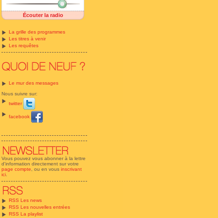
Écouter la radio
La grille des programmes
Les titres à venir
Les requêtes
Le mur des messages
Nous suivre sur:
twitter
facebook
Vous pouvez vous abonner à la lettre
d'information directement sur votre
page compte
, ou en vous
inscrivant
ici
.
RSS Les news
RSS Les nouvelles entrées
RSS La playlist