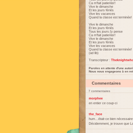
Ca m'fait patienter!
Vive le dimanche
Et les jours fériés
Vive les vacances
Quand la classe est terminée!
Vive le dimanche
Et les jours fériés
Tous les jours j'y pense
Ca m'fait patienter!
Vive le dimanche
Et les jours fériés
Vive les vacances
Quand la classe est terminée!
(ad lib)
Transcripteur :
Theknightwho
Paroles en attente d'une autori
Nous nous engageons à en reti
Commentaires
7 commentaires
morphee
en entier ce coup-ci
the_face
hum…était-ce bien nécessaire?
Décidemment, je trouve que La