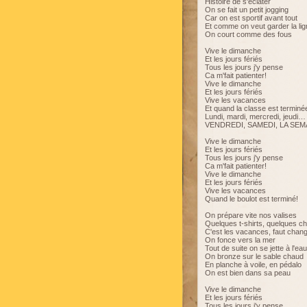
Histoire de s'éclater
On se fait un petit jogging
Car on est sportif avant tout
Et comme on veut garder la li
On court comme des fous
Vive le dimanche
Et les jours fériés
Tous les jours j'y pense
Ca m'fait patienter!
Vive le dimanche
Et les jours fériés
Vive les vacances
Et quand la classe est terminé
Lundi, mardi, mercredi, jeudi…
VENDREDI, SAMEDI, LA SEMA
Vive le dimanche
Et les jours fériés
Tous les jours j'y pense
Ca m'fait patienter!
Vive le dimanche
Et les jours fériés
Vive les vacances
Quand le boulot est terminé!
On prépare vite nos valises
Quelques t-shirts, quelques c
C'est les vacances, faut chang
On fonce vers la mer
Tout de suite on se jette à l'eau
On bronze sur le sable chaud
En planche à voile, en pédalo
On est bien dans sa peau
Vive le dimanche
Et les jours fériés
Tous les jours j'y pense