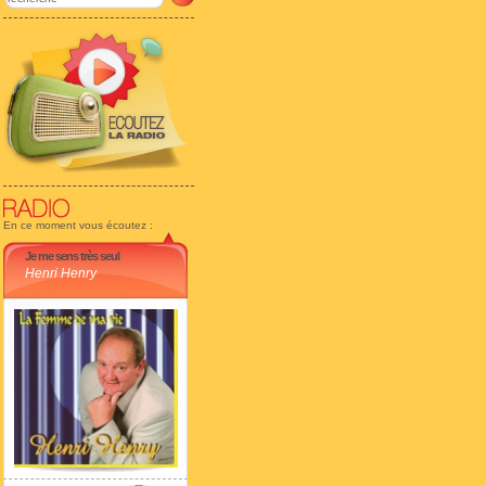
En ce moment vous écoutez :
Je me sens très seul
Henri Henry