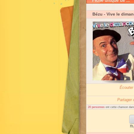
Fiche disque de ...
Bézu
- Vive le dima
Écouter
Partager
20 personnes
ont cette chanson dans
My