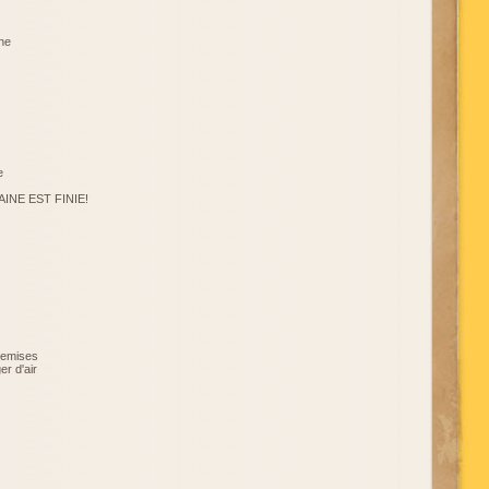
gne
e
INE EST FINIE!
hemises
er d'air