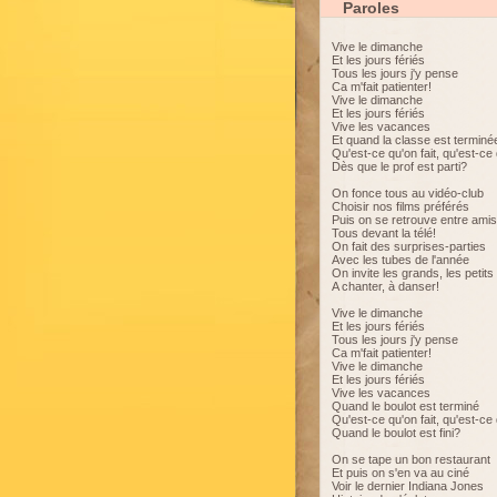
Paroles
Vive le dimanche
Et les jours fériés
Tous les jours j'y pense
Ca m'fait patienter!
Vive le dimanche
Et les jours fériés
Vive les vacances
Et quand la classe est terminé
Qu'est-ce qu'on fait, qu'est-ce 
Dès que le prof est parti?
On fonce tous au vidéo-club
Choisir nos films préférés
Puis on se retrouve entre amis
Tous devant la télé!
On fait des surprises-parties
Avec les tubes de l'année
On invite les grands, les petits
A chanter, à danser!
Vive le dimanche
Et les jours fériés
Tous les jours j'y pense
Ca m'fait patienter!
Vive le dimanche
Et les jours fériés
Vive les vacances
Quand le boulot est terminé
Qu'est-ce qu'on fait, qu'est-ce 
Quand le boulot est fini?
On se tape un bon restaurant
Et puis on s'en va au ciné
Voir le dernier Indiana Jones