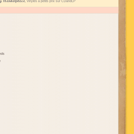
 Marketplace
, Vinyles à petits prix sur CDandLP
ieds
e