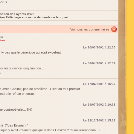
horus
sation des ayants droit.
rer l'affichage en cas de demande de leur part.
Voir tous les commentaires
s)
ivés
Le 20/03/2001 à 22:05
'y pas que le générique qui était excellent
Le 06/04/2001 à 12:31
 suis resté coincé jusqu'au cou…
?
Le 17/04/2001 à 15:37
is avec Casimir, pas de problème.. C'est du tout premier
endre le refrain en cœur.
Le 29/07/2002 à 10:38
ne contrepéterie… 8-))
Le 12/12/2002 à 15:13
ir (Yves Brunier) "
 y avait vraiment quelqu'un dans Casimir ? Ouuuuiiiiiiiiinnnnnn !!!!