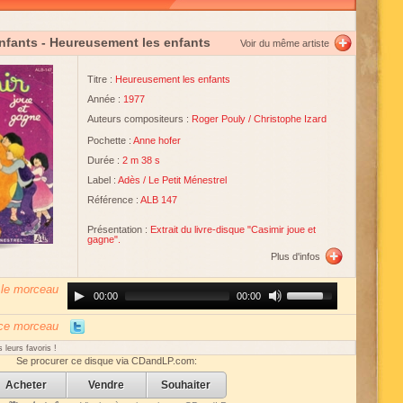
Enfants
- Heureusement les enfants
Voir du même artiste
Titre :
Heureusement les enfants
Année :
1977
Auteurs compositeurs :
Roger Pouly
/
Christophe Izard
Pochette :
Anne hofer
Durée :
2 m 38 s
Label :
Adès
/
Le Petit Ménestrel
Référence :
ALB 147
Présentation :
Extrait du livre-disque "Casimir joue et
gagne".
Plus d'infos
 le morceau
Audio
Use
00:00
00:00
Player
Up/Down
Arrow
keys
 ce morceau
to
increase
 leurs favoris !
or
Se procurer ce disque via CDandLP.com:
decrease
volume.
Acheter
Vendre
Souhaiter