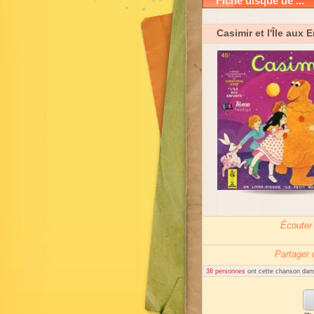
Fiche disque de ...
Casimir et l'Île aux 
Écouter
Partager
38 personnes
ont cette chanson dans