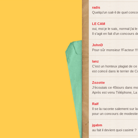
radis
Quelqu'un sait-il de quel conco
LE CAM
oui, moi je le sais, normal j'ai l
Il s'agit en fait d'un concour
JohnD
Pour-sûr monsieur l'Facteur !!!
lanz
C'est un honteux plagiat de ce 
est coincé dans le terrier de C
Zozotte
J'écoutais ce 45tours dans m
Après est venu Téléphone, L
Ralf
Il se la raconte salement sur la
pour un concours de modestie
jgabm
au fait il devient quoi casimir ?