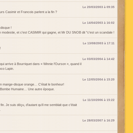
Le 20/03/2003 à 09:35
urs Casimir et Francois parlent a la fin ?
Le 14/04/2003 à 16:02
e disque !
s de modestie, et c'est CASIMIR qui gagne, et Mr DU SNOB dit "c'est un scandale !
Le 13/08/2003 à 17:11
!
Le 03/03/2004 à 14:42
qui arrive à Bourriquet dans « Winnie l'Ourson », quand il
oco Lapin.
Le 12/05/2004 à 15:20
on mange-disque orange… C'était le bonheur!
a Bombe Humaine… Une autre époque.
Le 11/10/2006 à 15:22
 fin. Je suis déçu, d'autant qu'il me semblait que c'était
.
Le 28/03/2007 à 16:29