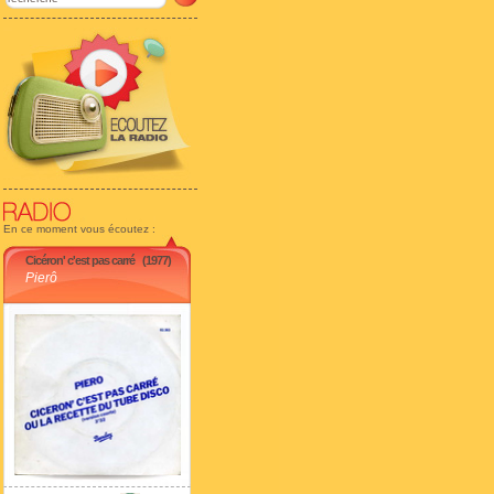
En ce moment vous écoutez :
Cicéron' c'est pas carré
(1977)
Pierô