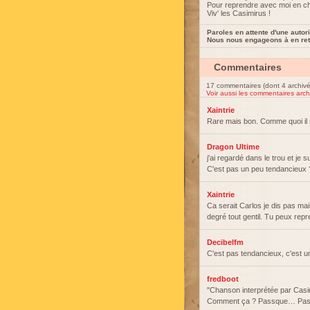
Pour reprendre avec moi en c
Viv' les Casimirus !
Paroles en attente d'une autori
Nous nous engageons à en reti
Commentaires
17 commentaires (dont 4 archivé
Voir aussi les commentaires arch
Xaintrie
Rare mais bon. Comme quoi il n
Dragon Ultime
j'ai regardé dans le trou et je
C'est pas un peu tendancieux 
Xaintrie
Ca serait Carlos je dis pas ma
degré tout gentil. Tu peux repr
Decibelfm
C'est pas tendancieux, c'est u
fredboot
"Chanson interprétée par Casim
Comment ça ? Passque… Passque