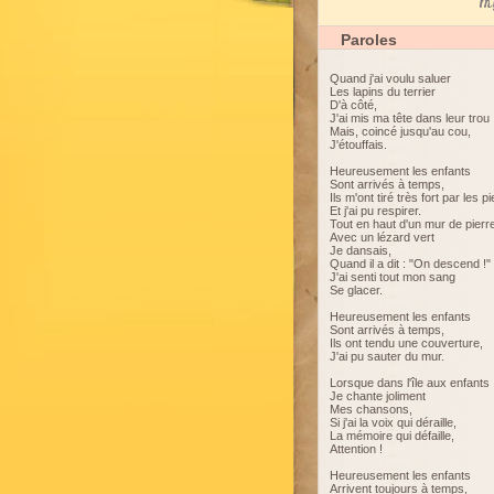
My
Paroles
Quand j'ai voulu saluer
Les lapins du terrier
D'à côté,
J'ai mis ma tête dans leur trou
Mais, coincé jusqu'au cou,
J'étouffais.
Heureusement les enfants
Sont arrivés à temps,
Ils m'ont tiré très fort par les p
Et j'ai pu respirer.
Tout en haut d'un mur de pierr
Avec un lézard vert
Je dansais,
Quand il a dit : "On descend !"
J'ai senti tout mon sang
Se glacer.
Heureusement les enfants
Sont arrivés à temps,
Ils ont tendu une couverture,
J'ai pu sauter du mur.
Lorsque dans l'île aux enfants
Je chante joliment
Mes chansons,
Si j'ai la voix qui déraille,
La mémoire qui défaille,
Attention !
Heureusement les enfants
Arrivent toujours à temps,