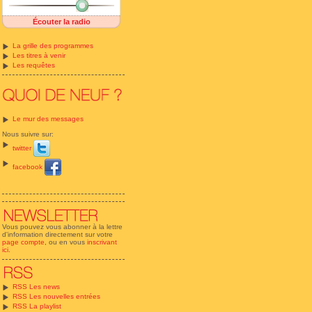
Écouter la radio
La grille des programmes
Les titres à venir
Les requêtes
Le mur des messages
Nous suivre sur:
twitter
facebook
Vous pouvez vous abonner à la lettre
d'information directement sur votre
page compte
, ou en vous
inscrivant
ici
.
RSS Les news
RSS Les nouvelles entrées
RSS La playlist