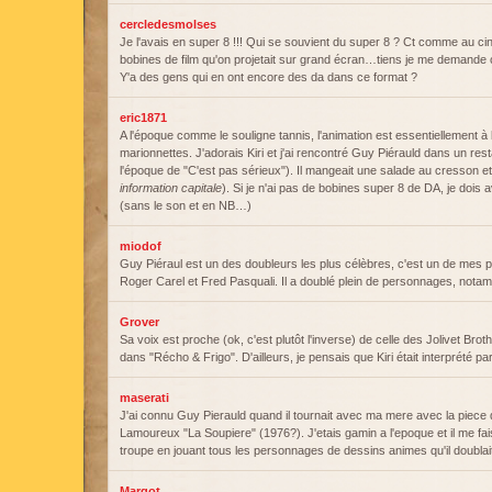
cercledesmolses
Je l'avais en super 8 !!! Qui se souvient du super 8 ? Ct comme au ci
bobines de film qu'on projetait sur grand écran…tiens je me demande c
Y'a des gens qui en ont encore des da dans ce format ?
eric1871
A l'époque comme le souligne tannis, l'animation est essentiellement à
marionnettes. J'adorais Kiri et j'ai rencontré Guy Piérauld dans un res
l'époque de "C'est pas sérieux"). Il mangeait une salade au cresson et 
information capitale
). Si je n'ai pas de bobines super 8 de DA, je dois
(sans le son et en NB…)
miodof
Guy Piéraul est un des doubleurs les plus célèbres, c'est un de mes 
Roger Carel et Fred Pasquali. Il a doublé plein de personnages, nota
Grover
Sa voix est proche (ok, c'est plutôt l'inverse) de celle des Jolivet Broth
dans "Récho & Frigo". D'ailleurs, je pensais que Kiri était interprété par
maserati
J'ai connu Guy Pierauld quand il tournait avec ma mere avec la piece
Lamoureux "La Soupiere" (1976?). J'etais gamin a l'epoque et il me faisa
troupe en jouant tous les personnages de dessins animes qu'il doubla
Margot