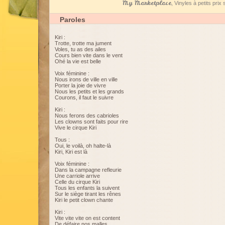
My Marketplace
, Vinyles à petits pri
Paroles
Kiri :
Trotte, trotte ma jument
Voles, tu as des ailes
Cours bien vite dans le vent
Ohé la vie est belle
Voix féminine :
Nous irons de ville en ville
Porter la joie de vivre
Nous les petits et les grands
Courons, il faut le suivre
Kiri :
Nous ferons des cabrioles
Les clowns sont faits pour rire
Vive le cirque Kiri
Tous :
Oui, le voilà, oh halte-là
Kiri, Kiri est là
Voix féminine :
Dans la campagne refleurie
Une carriole arrive
Celle du cirque Kiri
Tous les enfants la suivent
Sur le siège tirant les rênes
Kiri le petit clown chante
Kiri :
Vite vite vite on est content
De défaire nos malles