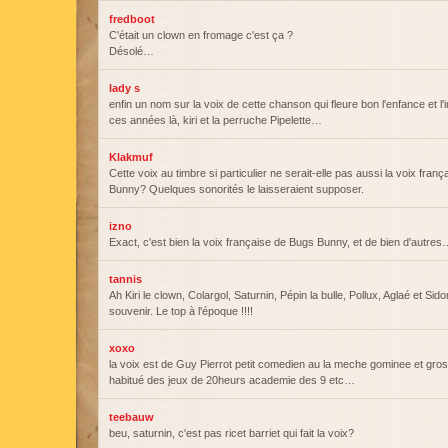
fredboot
C'était un clown en fromage c'est ça ?
Désolé…
lady s
enfin un nom sur la voix de cette chanson qui fleure bon l'enfance et l
ces années là, kiri et la perruche Pipelette…
Klakmuf
Cette voix au timbre si particulier ne serait-elle pas aussi la voix fran
Bunny? Quelques sonorités le laisseraient supposer.
izno
Exact, c'est bien la voix française de Bugs Bunny, et de bien d'autre
tannis
Ah Kiri le clown, Colargol, Saturnin, Pépin la bulle, Pollux, Aglaé et Sid
souvenir. Le top à l'époque !!!!
xoxo
la voix est de Guy Pierrot petit comedien au la meche gominee et gro
habitué des jeux de 20heurs academie des 9 etc…
teebauw
beu, saturnin, c'est pas ricet barriet qui fait la voix?