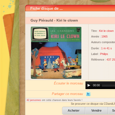
Fiche disque de ...
Guy Piérauld
- Kiri le clown
Titre :
Kiri le clown
Année :
1965
Auteurs compositeu
Durée :
1 m 41 s
Label :
Philips
Référence :
437 2
Écouter le morceau
Audio
00:00
Player
Partager ce morceau
42 personnes
ont cette chanson dans leurs favoris !
Se procurer ce disque via CDandL
Acheter
Vendre
S