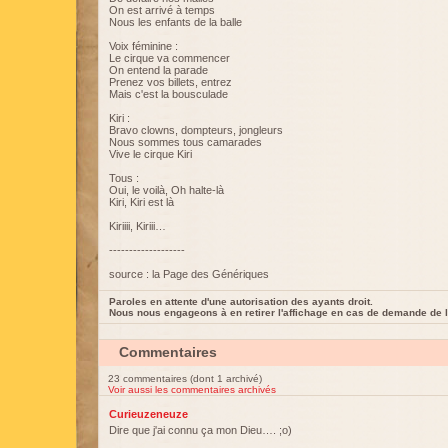
On est arrivé à temps
Nous les enfants de la balle
Voix féminine :
Le cirque va commencer
On entend la parade
Prenez vos billets, entrez
Mais c'est la bousculade
Kiri :
Bravo clowns, dompteurs, jongleurs
Nous sommes tous camarades
Vive le cirque Kiri
Tous :
Oui, le voilà, Oh halte-là
Kiri, Kiri est là
Kiriiii, Kiriii…
-------------------
source : la Page des Génériques
Paroles en attente d'une autorisation des ayants droit.
Nous nous engageons à en retirer l'affichage en cas de demande de l
Commentaires
23 commentaires (dont 1 archivé)
Voir aussi les commentaires archivés
Curieuzeneuze
Dire que j'ai connu ça mon Dieu…. ;o)