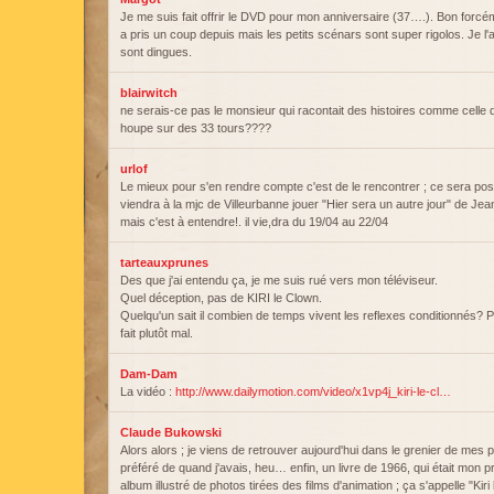
Je me suis fait offrir le DVD pour mon anniversaire (37….). Bon forcém
a pris un coup depuis mais les petits scénars sont super rigolos. Je l'a
sont dingues.
blairwitch
ne serais-ce pas le monsieur qui racontait des histoires comme celle d
houpe sur des 33 tours????
urlof
Le mieux pour s'en rendre compte c'est de le rencontrer ; ce sera poss
viendra à la mjc de Villeurbanne jouer "Hier sera un autre jour" de J
mais c'est à entendre!. il vie,dra du 19/04 au 22/04
tarteauxprunes
Des que j'ai entendu ça, je me suis rué vers mon téléviseur.
Quel déception, pas de KIRI le Clown.
Quelqu'un sait il combien de temps vivent les reflexes conditionnés
fait plutôt mal.
Dam-Dam
La vidéo :
http://www.dailymotion.com/video/x1vp4j_kiri-le-cl…
Claude Bukowski
Alors alors ; je viens de retrouver aujourd'hui dans le grenier de mes 
préféré de quand j'avais, heu… enfin, un livre de 1966, qui était mon pré
album illustré de photos tirées des films d'animation ; ça s'appelle "Kiri