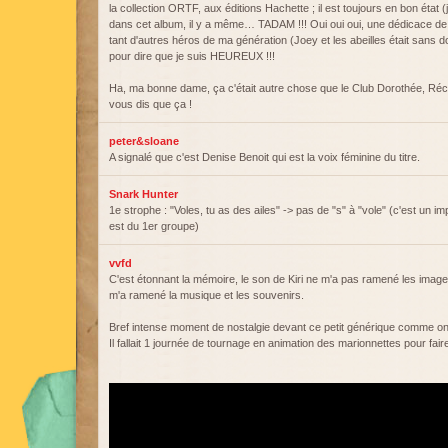
la collection ORTF, aux éditions Hachette ; il est toujours en bon état (j'
dans cet album, il y a même… TADAM !!! Oui oui oui, une dédicace de
tant d'autres héros de ma génération (Joey et les abeilles était sans d
pour dire que je suis HEUREUX !!!
Ha, ma bonne dame, ça c'était autre chose que le Club Dorothée, Récr
vous dis que ça !
peter&sloane
A signalé que c'est Denise Benoit qui est la voix féminine du titre.
Snark Hunter
1e strophe : "Voles, tu as des ailes" -> pas de "s" à "vole" (c'est un imp
est du 1er groupe)
vvfd
C'est étonnant la mémoire, le son de Kiri ne m'a pas ramené les imag
m'a ramené la musique et les souvenirs.
Bref intense moment de nostalgie devant ce petit générique comme on n
Il fallait 1 journée de tournage en animation des marionnettes pour fa