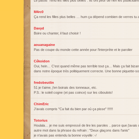
Le pastis "rend les filles plus belles". Ils ont peur de rien les publicitai
M4rc0
Ça rend les filles plus belles … hum ça dépend combien de verres tu 
Davyd
Boire ou chanter, il faut choisir !
aouanagaine
Pas de coupe du monde cette année pour l'interprète et le parolier
Cékoidon
Oui, hein… C'est quand même pas terrible tout ça… Mais ça fait bizar
dans notre époque très politiquement correcte. Une bonne piquette-s
fredobeutlin
51 je t'aime, j'en boirais des tonneaux, etc.
P.S.: le soleil cogne (et pas coince) sur les ciboulots!
ChimEric
J'avais compris "Ca fait du bien par où ça pisse" !!!!!!
Totorius
Houlala… je me suis empressé de lire les paroles .. parce que j'avais 
autre mot dans la phrase du refrain : "Deux glaçons dans l'anis"
je n'avais pas entendu la bonne voyelle :-/