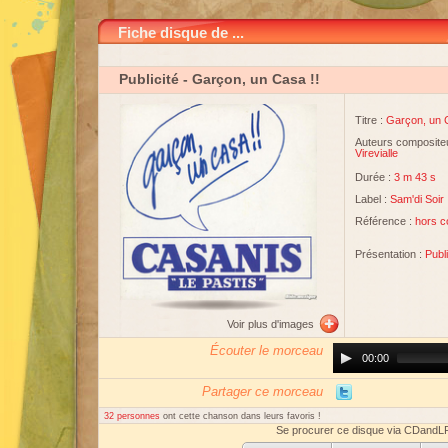
Fiche disque de ...
Publicité
- Garçon, un Casa !!
Titre :
Garçon, un C
Auteurs compositeu
Virevialle
Durée :
3 m 43 s
Label :
Sam'di Soir
Référence :
hors 
Présentation :
Publ
Voir plus d'images
Écouter le morceau
Audio
00:00
Player
Partager ce morceau
32 personnes
ont cette chanson dans leurs favoris !
Se procurer ce disque via CDandL