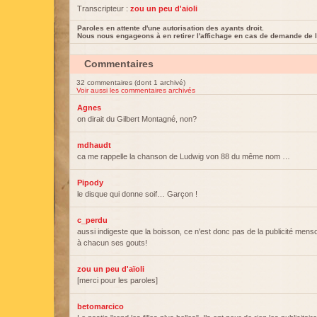
Transcripteur :
zou un peu d'aioli
Paroles en attente d'une autorisation des ayants droit.
Nous nous engageons à en retirer l'affichage en cas de demande de l
Commentaires
32 commentaires (dont 1 archivé)
Voir aussi les commentaires archivés
Agnes
on dirait du Gilbert Montagné, non?
mdhaudt
ca me rappelle la chanson de Ludwig von 88 du même nom …
Pipody
le disque qui donne soif… Garçon !
c_perdu
aussi indigeste que la boisson, ce n'est donc pas de la publicité men
à chacun ses gouts!
zou un peu d'aïoli
[merci pour les paroles]
betomarcico