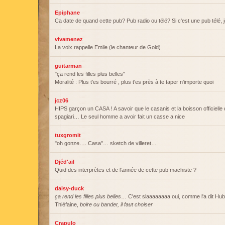
Epiphane
Ca date de quand cette pub? Pub radio ou télé? Si c'est une pub télé, je
vivamenez
La voix rappelle Emile (le chanteur de Gold)
guitarman
"ça rend les filles plus belles"
Moralité : Plus t'es bourré , plus t'es près à te taper n'importe quoi
jcz06
HIPS garçon un CASA ! A savoir que le casanis et la boisson officielle d
spagiari… Le seul homme a avoir fait un casse a nice
tuxgromit
"oh gonze…. Casa"… sketch de villeret…
Djéd'ail
Quid des interprètes et de l'année de cette pub machiste ?
daisy-duck
ça rend les filles plus belles
… C'est slaaaaaaaa oui, comme l'a dit Hub
Thiéfaine,
boire ou bander, il faut choiser
Crapulo