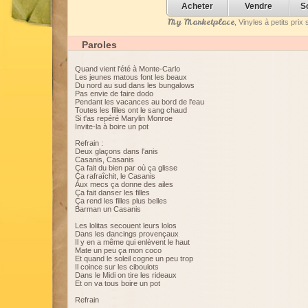
Acheter
Vendre
S
My Marketplace
, Vinyles à petits pri
Paroles
Quand vient l'été à Monte-Carlo
Les jeunes matous font les beaux
Du nord au sud dans les bungalows
Pas envie de faire dodo
Pendant les vacances au bord de l'eau
Toutes les filles ont le sang chaud
Si t'as repéré Marylin Monroe
Invite-la à boire un pot
Refrain :
Deux glaçons dans l'anis
Casanis, Casanis
Ça fait du bien par où ça glisse
Ça rafraîchit, le Casanis
Aux mecs ça donne des ailes
Ça fait danser les filles
Ça rend les filles plus belles
Barman un Casanis
Les lolitas secouent leurs lolos
Dans les dancings provençaux
Il y en a même qui enlèvent le haut
Mate un peu ça mon coco
Et quand le soleil cogne un peu trop
Il coince sur les ciboulots
Dans le Midi on tire les rideaux
Et on va tous boire un pot
Refrain