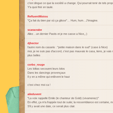
c'est dingue ce que la société a change. Qui pourrait tenir de tels pro
Y'a quoi finir en taule.
RefluentMistou
"Ça fait du bien par où ça glisse"… Hum, hum…J'imagine.
scaracrabe
Allez…un dernier Pastis et je me casse a Nice,,:)
djhector
l'autre nom du casanis : "petite maison dans le sud" (case à Nice)
moi, je ne suis pas d'accord, c'est pas mauvais le casa, tiens, je vais m
plus belles
corbo_rouge
Les lolitas secouent leurs lolos
Dans les dancings provençaux
Il y en a même qui enlèvent le haut
c'est chez moi ca !
aileduvent
"La voix rappelle Emile (le chanteur de Gold) (vivamenez)"
En effet, ça m'a frappée tout de suite; la ressemblance est certaine, m
S'il y avait une date, ce serait plus clair.