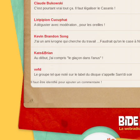
Claude Bukowski
C'est pourtant vrai tout ça. Il faut légaliser le Casanis !
Liripipion Cucuphat
A déguster avec modération , pour les oreilles !
Kevin Brandon Song
J'ai un ami ivrogne qui cherche du travail …Faudrait qu'on le case à Ni
Kate&Brian
Au début, j'ai compris "le glaçon dans l'anus" !
vvfd
Le groupe tel que noté sur le label du disque s'appelle Sam'di soir
Il faut être identifié pour ajouter un commentaire !