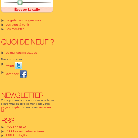
Écouter la radio
La grille des programmes
Les titres à venir
Les requêtes
Le mur des messages
Nous suivre sur:
twitter
facebook
Vous pouvez vous abonner à la lettre
d'information directement sur votre
page compte
, ou en vous
inscrivant
ici
.
RSS Les news
RSS Les nouvelles entrées
RSS La playlist