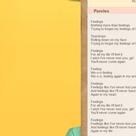
My
Paroles
Feelings
Nothing more than feelings
Trying to forget my feelings of 
Teardrops
Rolling down on my face
Trying to forget my feelings of 
Feelings
For all my life I'll feel it
I wish I've never met you, girl
You'll never come again
Feeling
Wo-o-o feeling
Wo-o-o, feeling again in my a
Feelings
Feelings like I've never lost yo
And feelings like I'll never hav
Again in my heart
Feelings
For all my life I'll feel it
I wish I've never met you, girl
You'll never come again
Feelings
Feelings like I've never lost yo
And feelings like I'll never hav
Again in my life