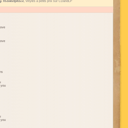
 Marketplace
, Vinyles à petits prix sur CDandLP
love
love
rms
u
e you
u
e you