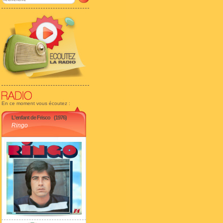
En ce moment vous écoutez :
L'enfant de Frisco
(1976)
Ringo