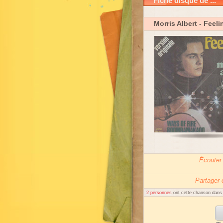
Fiche disque de ...
Morris Albert
- Feeli
Écouter
Partager
2 personnes
ont cette chanson dans l