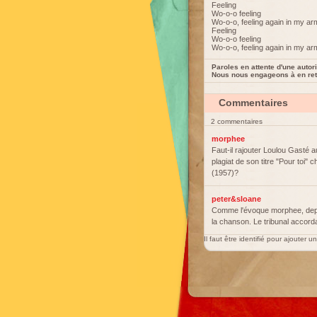
Feeling
Wo-o-o feeling
Wo-o-o, feeling again in my a
Feeling
Wo-o-o feeling
Wo-o-o, feeling again in my a
Paroles en attente d'une autori
Nous nous engageons à en reti
Commentaires
2 commentaires
morphee
Faut-il rajouter Loulou Gasté a
plagiat de son titre "Pour toi"
(1957)?
peter&sloane
Comme l'évoque morphee, depu
la chanson. Le tribunal accord
Il faut être identifié pour ajouter 