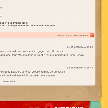
rms
rms
sation des ayants droit.
rer l'affichage en cas de demande de leur part.
Voir tous les commentaires
Le 15/02/2024 à 08:00
ux crédits suite au procès qu'il a gagné en 1988 pour le
 chanté par Dario Moreno dans le film "Le feu aux poudres" d'Henri Decoin
Le 15/02/2024 à 18:49
is 1987 Loulou Gasté est crédité comme co-auteur de
ant à Loulou Gasté 88 % du crédit de la chanson.
un commentaire !