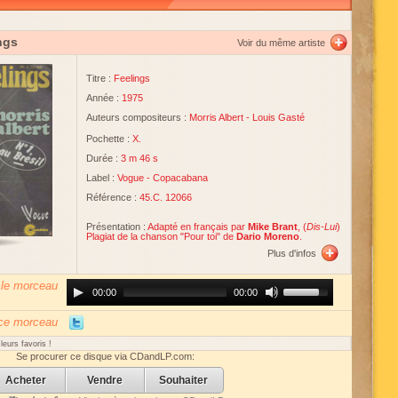
ngs
Voir du même artiste
Titre :
Feelings
Année :
1975
Auteurs compositeurs :
Morris Albert
-
Louis Gasté
Pochette :
X.
Durée :
3 m 46 s
Label :
Vogue
-
Copacabana
Référence :
45.C. 12066
Présentation :
Adapté en français par
Mike Brant
, (
Dis-Lui
)
Plagiat de la chanson "Pour toi" de
Dario Moreno
.
Plus d'infos
 le morceau
Audio
Use
00:00
00:00
Player
Up/Down
Arrow
keys
 ce morceau
to
increase
eurs favoris !
or
Se procurer ce disque via CDandLP.com:
decrease
volume.
Acheter
Vendre
Souhaiter