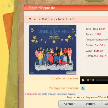
Fiche disque de ...
Mireille Mathieu
- Noël blanc
Titre :
Noël blanc
Année :
1969
Auteurs compositeu
Durée :
3 m 38 s
Label :
Barclay
Référence :
80376
Écouter le morceau
Audio
00:00
Player
Partager ce morceau
8 personnes
ont cette chanson dans leurs favoris !
Se procurer ce disque via CDandL
Acheter
Vendre
S