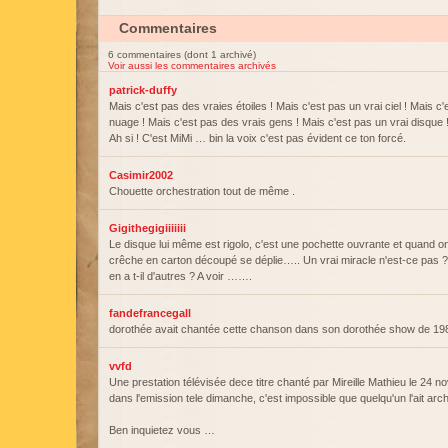
Commentaires
6 commentaires (dont 1 archivé)
Voir aussi les commentaires archivés
patrick-duffy
Mais c'est pas des vraies étoiles ! Mais c'est pas un vrai ciel ! Mais c'
nuage ! Mais c'est pas des vrais gens ! Mais c'est pas un vrai disque 
Ah si ! C'est MiMi … bin la voix c'est pas évident ce ton forcé.
Casimir2002
Chouette orchestration tout de même .
Gigithegigiiiiiii
Le disque lui même est rigolo, c'est une pochette ouvrante et quand on
crêche en carton découpé se déplie….. Un vrai miracle n'est-ce pas ? 
en a t-il d'autres ? A voir …….
fandefrancegall
dorothée avait chantée cette chanson dans son dorothée show de 19
vvfd
Une prestation télévisée dece titre chanté par Mireille Mathieu le 24
dans l'emission tele dimanche, c'est impossible que quelqu'un l'ait ar
Ben inquietez vous …