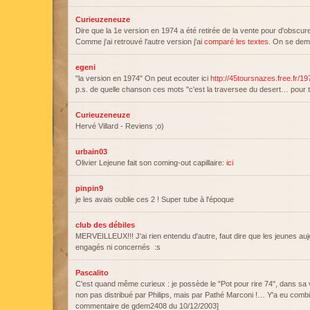
Curieuzeneuze
Dire que la 1e version en 1974 a été retirée de la vente pour d'obscur
Comme j'ai retrouvé l'autre version j'ai
comparé les textes
. On se dema
egeni
"la version en 1974" On peut ecouter ici
http://45toursnazes.free.fr/1
p.s. de quelle chanson ces mots "c'est la traversee du desert… pour t
Curieuzeneuze
Hervé Villard - Reviens ;o)
urbain03
Olivier Lejeune fait son coming-out capillaire:
ici
pinpin9
je les avais oublie ces 2 ! Super tube à l'époque
club des débiles
MERVEILLEUX!!! J'ai rien entendu d'autre, faut dire que les jeunes auj
engagés ni concernés :s
Pascalito
C'est quand même curieux : je possède le "Pot pour rire 74", dans sa v
non pas distribué par Philips, mais par Pathé Marconi !… Y'a eu combi
commentaire de gdem2408 du 10/12/2003]