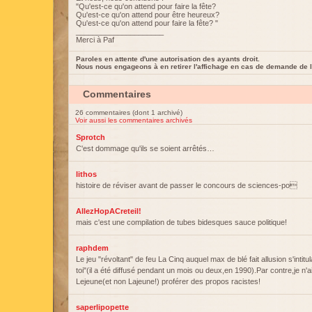
"Qu'est-ce qu'on attend pour faire la fête?
Qu'est-ce qu'on attend pour être heureux?
Qu'est-ce qu'on attend pour faire la fête? "
_____________________
Merci à Paf
Paroles en attente d'une autorisation des ayants droit.
Nous nous engageons à en retirer l'affichage en cas de demande de l
Commentaires
26 commentaires (dont 1 archivé)
Voir aussi les commentaires archivés
Sprotch
C'est dommage qu'ils se soient arrêtés…
lithos
histoire de réviser avant de passer le concours de sciences-po
AllezHopACreteil!
mais c'est une compilation de tubes bidesques sauce politique!
raphdem
Le jeu "révoltant" de feu La Cinq auquel max de blé fait allusion s'intitu
toi"(il a été diffusé pendant un mois ou deux,en 1990).Par contre,je n'a
Lejeune(et non Lajeune!) proférer des propos racistes!
saperlipopette