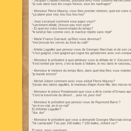
- Jacques Chaban-Delmas, pourquoi avez-vous soutenu Michel Debr
"je suis dans tous les coups foireux, tous les naufrages"
- Monsieur Pierre Mauroy, vous êtes premier ministre, quel est votre 
"ça plane pour moi, hou hou hou hou"
- Jean Lecanuet comment vous jugez-vous?
"carrément débile, j'trouve pas mon style"
- Et quel est votre nouvel emploi du temps?
"le lundi je fais comme ceci, le mardi je répète sans répit"
- Marie-France Garraud, qu'êtes-vous devenue?
"moi j'essuie les verres au fond du café"
- Arlette Laguiller que pensez-vous de Georges Marchais et de son
"c'est guignol, c'est guignol qui cogne les gendarmes avec son comp
- Monsieur le président à quoi attribuez-vous la défaite de V. Giscard 
"il est tombé par terre, c'est la faute à Voltaire, le nez dans le ruissea
- Monsieur le ministre du temps libre, dans quel état êtes vous mainte
"je bande encore"
- Michel Jobert comment avez vous séduit Pierre Mauroy?
"j'avais des talons aiguilles, le manteau d'lapin d'une fille, des micros-b
- Monsieur le prince Poniatowski que vous a dit le comte d'Ornano apr
"c'est la traversée du désert… pour toi, pour moi"
- Monsieur le président que pensez-vous de Raymond Barre ?
"an-ti-so-cial, an-ti-so-cial"
Et d'Arlette Laguiller?
"dur, dur"
- Monsieur le président que vous a demandé Georges Marchais lorsqu
"hé camarade! T'as pas 100 balles ? 100 balles, enfoiré va !"
Et nous, nous concluons :