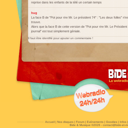
reprise dans les enfants de la télé un certain temps
hug
La face B de "Pot pour rire Mr. Le président 74" : "Les deux folles" n'est
trouve.
Alors que la face B de cette version de "Pot pour rire Mr. Le Président (
journal" est tout simplement géniale.
Il faut être identifié pour ajouter un commentaire !
Accueil
|
Nos disques
|
Forum
|
Evénements
|
Goodies
|
Infos
Bide & Musique ©2026 -
contact@bide-et-m