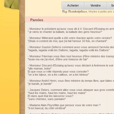
Acheter
Vendre
S
My Marketplace
, Vinyles à petits pri
Paroles
- Monsieur le président qu'avez vous dit à V. Giscard d'Estaing en arri
" je viens te chanter la ballade, la ballade des gens heureux!"
- Monsieur Mitterand quelle a été votre réaction après votre victoire?
"j'étais si content de moi, que j'ai fait l'amour 10 fois, en chantant"
- Monsieur Gaston Deferre comment avez-vous annoncé l'arrivée d
"tagada, tagada voilà les Daltons, tagada, tagada voilà les Daltons"
- Monsieur Fiterman vous êtes tout heureux d'être ministre des transp
"toute ma vie j'ai révé, d'être une hotesse de l'air"
- Monsieur Giscard d'Estaing qu'avez vous déclaré à Anémone le soir 
"allo maman, bobo"
Et que vous a t-elle répondu pour vous consoler?
"on a les bijoux, on a les cailloux, on a les binious"
- Monsieur André Henri, vous êtes ministre du temps libre, que faites 
"je bande, je bande"
- Jacques Delors, comment allez-vous vous attaquer aux gros contri
"haut les mains, haut les mains, haut les mains"
Et dans quel état les laisserez-vous?
"sans chemise, sans pantalon"
- Madame Alain Peyrefitte que pensez vous de votre mari ?
"il est bancal, du côté cérébral"