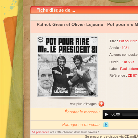
Fiche disque de ...
Patrick Green et Olivier Lejeune
- Pot pour rire M
Titre :
Pot pour rire
Année :
1981
Auteurs compositeu
Durée :
2 m 53 s
Label :
Paul Leder
Référence :
ZB 87
Voir plus d'images
Écouter le morceau
Audio
00:00
Player
Partager ce morceau
51 personnes
ont cette chanson dans leurs favoris !
Se procurer ce disque via CDandL