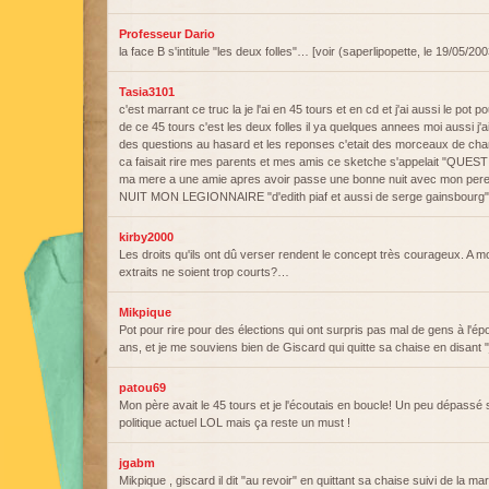
Professeur Dario
la face B s'intitule "les deux folles"… [voir (saperlipopette, le 19/05/20
Tasia3101
c'est marrant ce truc la je l'ai en 45 tours et en cd et j'ai aussi le pot po
de ce 45 tours c'est les deux folles il ya quelques annees moi aussi j'
des questions au hasard et les reponses c'etait des morceaux de cha
ca faisait rire mes parents et mes amis ce sketche s'appelait "QU
ma mere a une amie apres avoir passe une bonne nuit avec mon per
NUIT MON LEGIONNAIRE "d'edith piaf et aussi de serge gainsbourg"
kirby2000
Les droits qu'ils ont dû verser rendent le concept très courageux. A m
extraits ne soient trop courts?…
Mikpique
Pot pour rire pour des élections qui ont surpris pas mal de gens à l'ép
ans, et je me souviens bien de Giscard qui quitte sa chaise en disant "j
patou69
Mon père avait le 45 tours et je l'écoutais en boucle! Un peu dépassé s
politique actuel LOL mais ça reste un must !
jgabm
Mikpique , giscard il dit "au revoir" en quittant sa chaise suivi de la mar