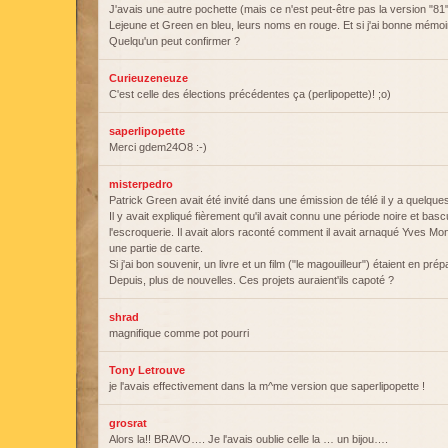
J'avais une autre pochette (mais ce n'est peut-être pas la version "81"
Lejeune et Green en bleu, leurs noms en rouge. Et si j'ai bonne mémoire,
Quelqu'un peut confirmer ?
Curieuzeneuze
C'est celle des élections précédentes ça (perlipopette)! ;o)
saperlipopette
Merci gdem24O8 :-)
misterpedro
Patrick Green avait été invité dans une émission de télé il y a quelqu
Il y avait expliqué fièrement qu'il avait connu une période noire et basc
l'escroquerie. Il avait alors raconté comment il avait arnaqué Yves Mo
une partie de carte.
Si j'ai bon souvenir, un livre et un film ("le magouilleur") étaient en pré
Depuis, plus de nouvelles. Ces projets auraient'ils capoté ?
shrad
magnifique comme pot pourri
Tony Letrouve
je l'avais effectivement dans la m^me version que saperlipopette !
grosrat
Alors la!! BRAVO…. Je l'avais oublie celle la … un bijou….