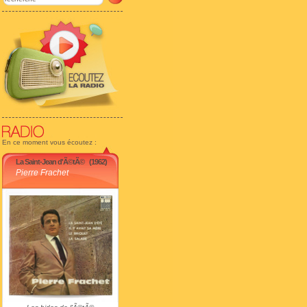
En ce moment vous écoutez :
La Saint-Jean d'Ã©tÃ©
(1962)
Pierre Frachet