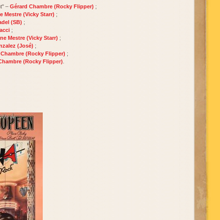
t" –
Gérard Chambre (Rocky Flipper)
;
 Mestre (Vicky Starr)
;
adel (SB)
;
acci
;
ne Mestre (Vicky Starr)
;
nzalez (José)
;
 Chambre (Rocky Flipper)
;
Chambre (Rocky Flipper)
.