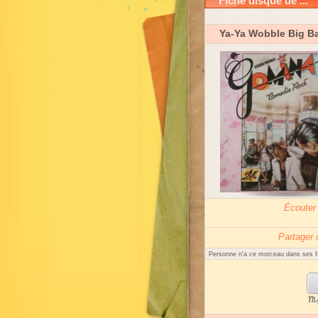
Fiche disque de ...
Ya-Ya Wobble Big B
Écouter
Partager
Personne n'a ce morceau dans ses f
My