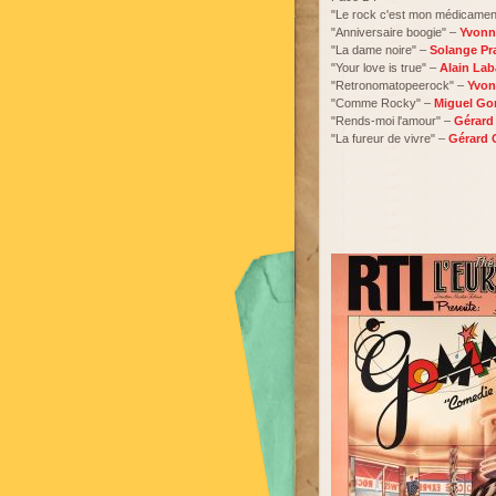
"Le rock c'est mon médicamen
"Anniversaire boogie" –
Yvonne
"La dame noire" –
Solange Pr
"Your love is true" –
Alain Lab
"Retronomatopeerock" –
Yvon
"Comme Rocky" –
Miguel Go
"Rends-moi l'amour" –
Gérard
"La fureur de vivre" –
Gérard 