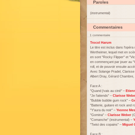
Paroles
(instrumental)
Commentaires
1 commentaire
Trocol Harum
Le titre est inclus dans l'opér
Wertheimer, lequel met en scèn
en sont "Rocky Flipper" et "Vic
en commençant par jouer au "G
roll, et de pouvoir ensuite ac
Avec Solange Pradel, Clarisse
Albert Dray, Gérard Chambre, 
Face A :
"Quand j'vais au ciné" –
Etien
"Je l'attends" –
Clarisse Webe
"Bubble bubble gum rock" –
G
"Batterie, guitare et rock and ro
"Y'aura du noir" –
Yvonne Mest
"Gomina" –
Clarisse Weber
(G
"Comanche" (instrumental) –
Y
"Twist des copains" –
Miguel 
Face B :