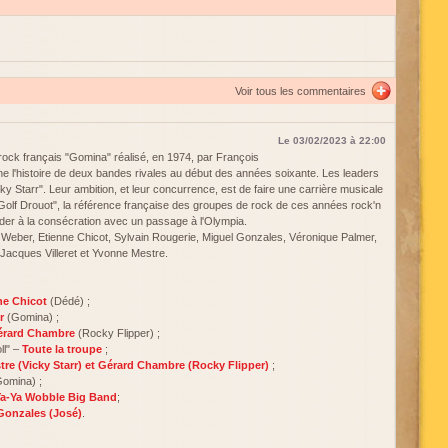
Voir tous les commentaires
Le 03/02/2023 à 22:00
a rock français "Gomina" réalisé, en 1974, par François
e l'histoire de deux bandes rivales au début des années soixante. Les leaders
ky Starr". Leur ambition, et leur concurrence, est de faire une carrière musicale
olf Drouot", la référence française des groupes de rock de ces années rock'n
céder à la consécration avec un passage à l'Olympia.
 Weber, Etienne Chicot, Sylvain Rougerie, Miguel Gonzales, Véronique Palmer,
Jacques Villeret et Yvonne Mestre.
ne Chicot
(Dédé) ;
r
(Gomina) ;
érard Chambre
(Rocky Flipper) ;
ll" –
Toute la troupe
;
re (Vicky Starr) et Gérard Chambre (Rocky Flipper)
;
omina) ;
a-Ya Wobble Big Band
;
Gonzales (José)
.