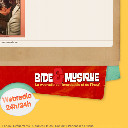
un commentaire !
|
Forum
|
Evénements
|
Goodies
|
Infos
|
Contact
|
Partenaires et liens