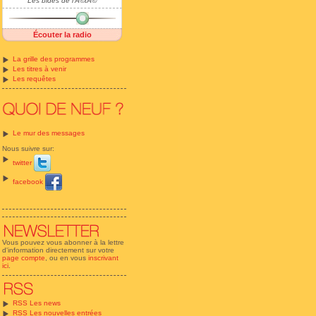
Les bides de l'Ã©tÃ©
Écouter la radio
La grille des programmes
Les titres à venir
Les requêtes
Le mur des messages
Nous suivre sur:
twitter
facebook
Vous pouvez vous abonner à la lettre
d'information directement sur votre
page compte
, ou en vous
inscrivant
ici
.
RSS Les news
RSS Les nouvelles entrées