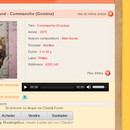
and
- Commanche (Gomina)
Voir du même artiste
Titre :
Commanche (Gomina)
Année :
1974
Auteurs compositeurs :
Alain Suzan
Pochette :
Morillon
Durée :
1 m 42 s
Label :
Philips
Référence :
6325.141
Plus d'infos
 le morceau
Audio
Use
00:00
00:00
Player
Up/Down
Arrow
keys
 ce morceau
to
increase
avoris
or
Se procurer ce disque via CDandLP.com:
decrease
volume.
Acheter
Vendre
Souhaiter
 Marketplace
, Vinyles à petits prix sur CDandLP