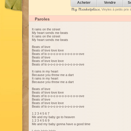
Acheter
Vendre
S
My Marketplace
, Vinyles à petits pri
Paroles
It rains on the street
My heart sends me beats
It rains on the street
My heart sends me beats
Beats of love
Beats of love love love
Beats of lo o-o-o o-o-o o-o-o o-o-ove
Beats of love
Beats of love love love
Beats of lo o-o-o o-o-o o-o-o o-o-ove
It rains in my heart
Because you threw me a dart
It rains in my heart
Because you threw me a dart
Beats of love
Beats of love love love
Beats of lo o-o-o o-o-o o-o-o o-o-ove
Beats of love
Beats of love love love
Beats of lo o-o-o o-o-o o-o-o o-o-ove
1 2 3 4 5 6 7
Me and my baby go to heaven
1 2 3 4 5 6 9
Me and my baby gonna have a good time