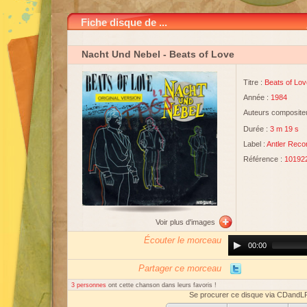
Fiche disque de ...
Nacht Und Nebel
- Beats of Love
Titre :
Beats of Lov
Année :
1984
Auteurs compositeu
Durée :
3 m 19 s
Label :
Antler Reco
Référence :
10192
Voir plus d'images
Écouter le morceau
Audio
00:00
Player
Partager ce morceau
3 personnes
ont cette chanson dans leurs favoris !
Se procurer ce disque via CDandL