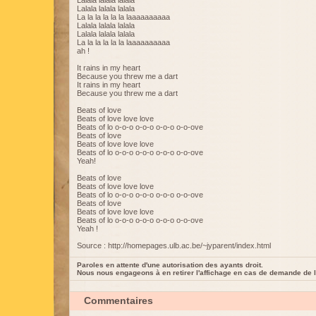
Lalala lalala lalala
Lalala lalala lalala
La la la la la la laaaaaaaaaa
Lalala lalala lalala
Lalala lalala lalala
La la la la la la laaaaaaaaaa
ah !
It rains in my heart
Because you threw me a dart
It rains in my heart
Because you threw me a dart
Beats of love
Beats of love love love
Beats of lo o-o-o o-o-o o-o-o o-o-ove
Beats of love
Beats of love love love
Beats of lo o-o-o o-o-o o-o-o o-o-ove
Yeah!
Beats of love
Beats of love love love
Beats of lo o-o-o o-o-o o-o-o o-o-ove
Beats of love
Beats of love love love
Beats of lo o-o-o o-o-o o-o-o o-o-ove
Yeah !
Source : http://homepages.ulb.ac.be/~jyparent/index.html
Paroles en attente d'une autorisation des ayants droit.
Nous nous engageons à en retirer l'affichage en cas de demande de l
Commentaires