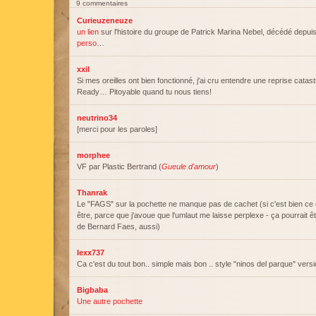
9 commentaires
Curieuzeneuze
un lien
sur l'histoire du groupe de Patrick Marina Nebel, décédé depui
perso
…
xxil
Si mes oreilles ont bien fonctionné, j'ai cru entendre une reprise cata
Ready… Pitoyable quand tu nous tiens!
neutrino34
[merci pour les paroles]
morphee
VF par Plastic Bertrand (
Gueule d'amour
)
Thanrak
Le "FAGS" sur la pochette ne manque pas de cachet (si c'est bien ce
être, parce que j'avoue que l'umlaut me laisse perplexe - ça pourrait ê
de Bernard Faes, aussi)
lexx737
Ca c'est du tout bon.. simple mais bon .. style "ninos del parque" versi
Bigbaba
Une autre pochette