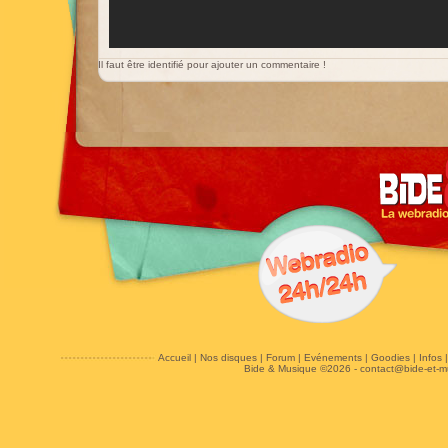
Il faut être identifié pour ajouter un commentaire !
Accueil
|
Nos disques
|
Forum
|
Evénements
|
Goodies
|
Infos
Bide & Musique ©2026 -
contact@bide-et-m