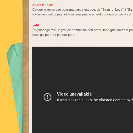
Snark Hunter
Ce que je remarque pour ma part, c'est que, de "Beats of Love" à "
Be
a vraiment qu'un pas, et je ne suis pas vraiment convaincu que la coïn
vvfd
Un passage télé, le groupe semble un peu perdu fond gris qui n'est pas
mais qui pourrait passer pour.